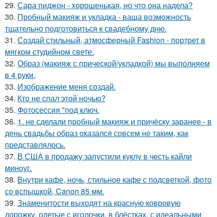
29.
Сара пиджон - хорошенькая, но что она надела?
30.
Пробный макияж и укладка - ваша возможность
тщательно подготовиться к свадебному дню.
31.
Создай стильный, атмосферный Fashion - портрет в
мягком студийном свете.
32.
Образ (макияж с прической/укладкой) мы выполняем
в 4 руки.
33.
Изображение меня создай.
34.
Кто не спал этой ночью?
35.
Фотосессия "под ключ.
36.
1. не сделали пробный макияж и причёску заранее - в
день свадьбы образ оказался совсем не таким, как
представлялось.
37.
В США в продажу запустили куклу в честь кайли
миноуг.
38.
Внутри кафе, ночь, стильное кафе с подсветкой, фото
со вспышкой, Canon 85 мм.
39.
Знаменитости выходят на красную ковровую
дорожку, одетые с иголочки, в блёстках, с идеальными