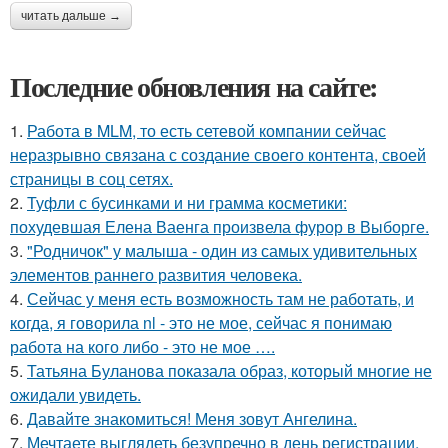
читать дальше →
Последние обновления на сайте:
1.
Работа в MLM, то есть сетевой компании сейчас
неразрывно связана с создание своего контента, своей
страницы в соц сетях.
2.
Туфли с бусинками и ни грамма косметики:
похудевшая Елена Ваенга произвела фурор в Выборге.
3.
"Родничок" у малыша - один из самых удивительных
элементов раннего развития человека.
4.
Сейчас у меня есть возможность там не работать, и
когда, я говорила nl - это не мое, сейчас я понимаю
работа на кого либо - это не мое ….
5.
Татьяна Буланова показала образ, который многие не
ожидали увидеть.
6.
Давайте знакомиться! Меня зовут Ангелина.
7.
Мечтаете выглядеть безупречно в день регистрации,