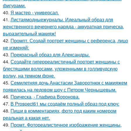
фигурами.
40.
Я мастер - универсал.
41.
Листаямодныежурналы. Идеальный образ для
женственного вечернего наряда - аккуратная прическа,
выразительный макияж!
42.
Промпт. Создай портрет женщины с референса, лицо
не изменяй:
43.
Прекрасный образ для Александры.
44.
Создайте гиперреалистичный портрет женщины с
блестящими волосами, уложенными в голливудскую
волну, на темном фоне.
45.
Семилетняя дочь Анастасии Заворотнюк с макияжем
появилась на ледовом шоу с Петром Чернышевым.
46.
Прическа, - Глафира Воронова.
47.
В Prospect61 мы создаём полный образ под ключ:
48.
Пиши в комментариях, фото под каким номером
реальная а какая нет.
49.
Промт. Фотореалистичное изображение женщины,