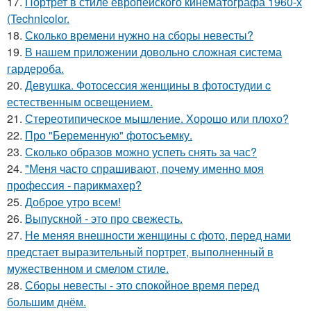
17.
Портрет в стиле европейского кинематографа 1960-х
(Technicolor.
18.
Сколько времени нужно на сборы невесты?
19.
В нашем приложении довольно сложная система
гардероба.
20.
Девушка. Фотосессия женщины в фотостудии c
естественным освещением.
21.
Стереотипическое мышление. Хорошо или плохо?
22.
Про "Беременную" фотосъемку.
23.
Сколько образов можно успеть снять за час?
24.
"Меня часто спрашивают, почему именно моя
профессия - парикмахер?
25.
Доброе утро всем!
26.
Выпускной - это про свежесть.
27.
Не меняя внешности женщины с фото, перед нами
предстает выразительный портрет, выполненный в
мужественном и смелом стиле.
28.
Сборы невесты - это спокойное время перед
большим днём.