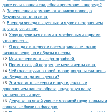
даже если главная свадебная церемония - впереди?
8.
Завершенная гармония от кончиков волос до
безупречного тона лица.
9.
Впереди череда выпускных, и я уже с нетерпением
жду каждую из вас.
10.
Хочу поделиться с вами атмосферными кадрами
утра невесты!
11.
Я всегда с интересом рассматриваю не только
вязаные вещи, но и образы в целом.
12.
Мои эксперименты с фотографией.
13.
Промпт: создай портрет, не меняя черты лица.
14.
Чей голос звучит в твоей голове, когда ты считаешь,
что бездарно тратишь деньги?
15.
Эти элегантные серьги станут идеальным
дополнением вашего образа, подчеркнув вашу
утонченность и вкус.
16.
Девушка на яркой улице с мозаикой гауди, пальмы и
солнечные блики на фасадах.