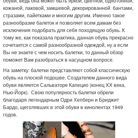
обуви, ведь она может быть яркой, цветной, однотонной,
кожаной, лаковой, замшевой, декорированной бантами,
стразами, пайетками и многим другим. Именно такое
разнообразие балеток и позволяет всем дамам без
исключения подобрать для себя походящую обувь. К
тому же, как показала практика, данная обувь прекрасно
сочетается с самой разнообразной одеждой, ну а если
Вы не знаете с чем носить балетки, то данный обзор
поможет Вам разобраться в насущном вопросе.
На заметку: балетки представляют собой классическую
обувь на плоской подошве. Создателем данного вида
обуви является Сальваторе Капецио (конец XX века,
Нью-Йорк). Свою популярность балетки обрели
благодаря легендарным Одри Хепберн и Бриджит
Бардо, щеголявших в этой обуви в кинолентах 1949
годов.