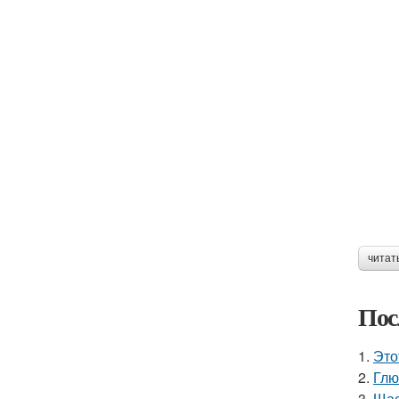
читат
Пос
1.
Это
2.
Глю
3.
Щас