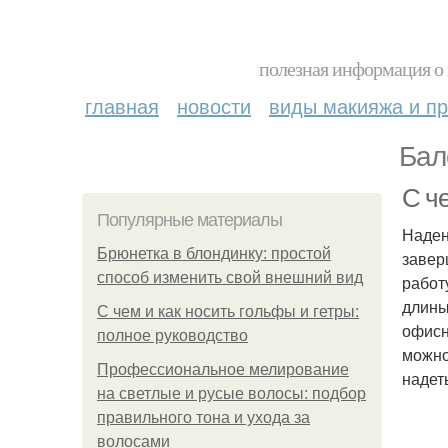
полезная информация о 
главная
новости
виды макияжа и пр
Бал
С ч
Популярные материалы
Наден
Брюнетка в блондинку: простой
завер
способ изменить свой внешний вид
работ
длины
С чем и как носить гольфы и гетры:
офисн
полное руководство
можно
Профессиональное мелирование
надет
на светлые и русые волосы: подбор
правильного тона и ухода за
волосами