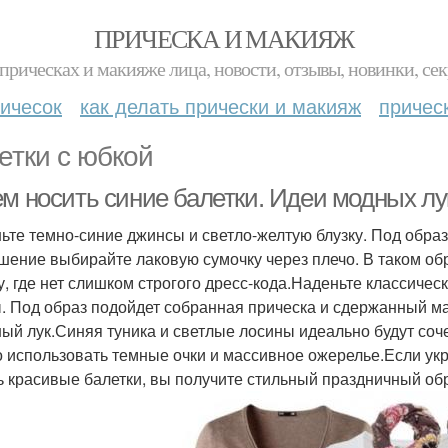
ПРИЧЕСКА И МАКИЯЖ
прическах и макияже лица, новости, отзывы, новинки, сек
ичесок
как делать прически и макияж
причес
етки с юбкой
ем носить синие балетки. Идеи модных л
ьте темно-синие джинсы и светло-желтую блузку. Под образ
шение выбирайте лаковую сумочку через плечо. В таком обр
у, где нет слишком строгого дресс-кода.Наденьте классичес
. Под образ подойдет собранная прическа и сдержанный ма
ый лук.Синяя туника и светлые лосины идеально будут соче
 использовать темные очки и массивное ожерелье.Если укр
ь красивые балетки, вы получите стильный праздничный обр