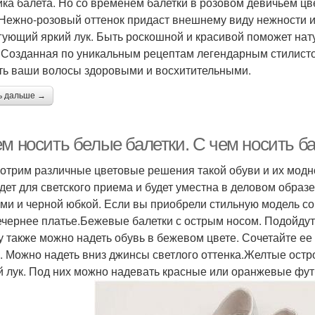
ика балета. Но со временем балетки в розовом девичьем ц
 Нежно-розовый оттенок придаст внешнему виду нежности и
гующий яркий лук. Быть роскошной и красивой поможет на
. Созданная по уникальным рецептам легендарным стилист
ть ваши волосы здоровыми и восхитительными.
ь дальше →
ем носить белые балетки. С чем носить б
отрим различные цветовые решения такой обуви и их модн
дет для светского приема и будет уместна в деловом образе
ми и черной юбкой. Если вы приобрели стильную модель со
ечернее платье.Бежевые балетки с острым носом. Подойдут
у также можно надеть обувь в бежевом цвете. Сочетайте е
у. Можно надеть вниз джинсы светлого оттенка.Желтые ост
й лук. Под них можно надевать красные или оранжевые фут