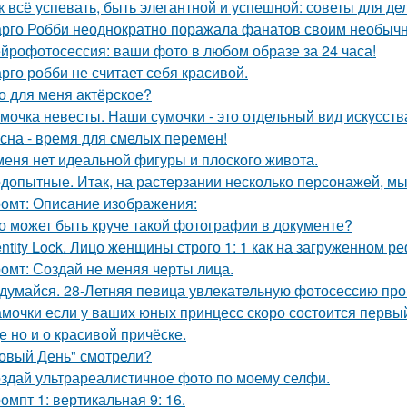
к всё успевать, быть элегантной и успешной: советы для д
рго Робби неоднократно поражала фанатов своим необычн
йрофотосессия: ваши фото в любом образе за 24 часа!
рго робби не считает себя красивой.
о для меня актёрское?
мочка невесты. Наши сумочки - это отдельный вид искусств
сна - время для смелых перемен!
меня нет идеальной фигуры и плоского живота.
допытные. Итак, на растерзании несколько персонажей, мы
омт: Описание изображения:
о может быть круче такой фотографии в документе?
entity Lock. Лицо женщины строго 1: 1 как на загруженном 
омт: Создай не меняя черты лица.
думайся. 28-Летняя певица увлекательную фотосессию про
мочки если у ваших юных принцесс скоро состоится первый 
е но и о красивой причёске.
овый День" смотрели?
здай ультрареалистичное фото по моему селфи.
омпт 1: вертикальная 9: 16.