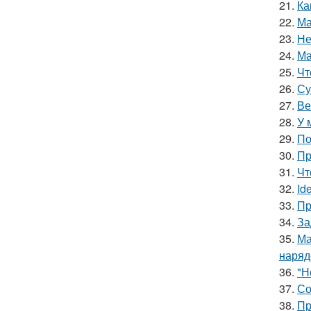
21.
Ка
22.
Ма
23.
Не
24.
Ма
25.
Чт
26.
Су
27.
Ве
28.
У 
29.
По
30.
Пр
31.
Чт
32.
Id
33.
Пр
34.
За
35.
Ма
наряд
36.
"Н
37.
Со
38.
Пр