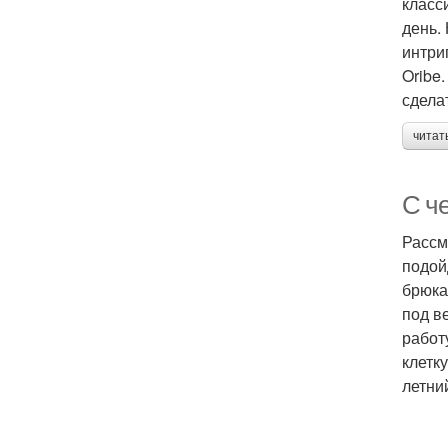
класс
день.
интри
Oribe
сдела
читат
С ч
Рассм
подой
брюка
под в
работ
клетк
летни