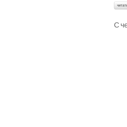
читат
С ч