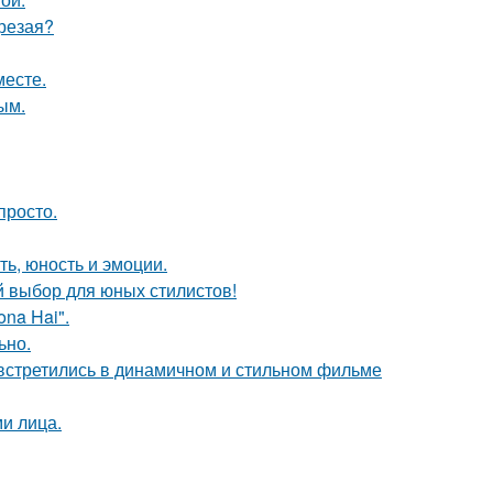
трезая?
месте.
ым.
просто.
ть, юность и эмоции.
й выбор для юных стилистов!
na Hai".
ьно.
встретились в динамичном и стильном фильме
и лица.