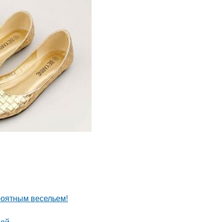
роятным весельем!
ой.