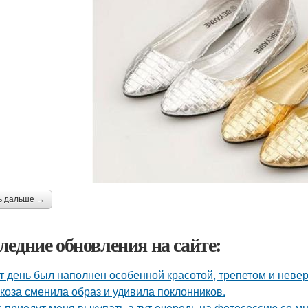
ь дальше →
ледние обновления на сайте:
т день был наполнен особенной красотой, трепетом и неве
коза сменила образ и удивила поклонников.
 приедут меня выкупать а тут очередь на фотосессию со мн