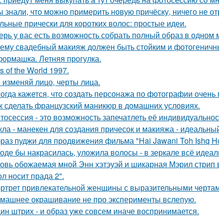
ы знали, что можно примерить новую причёску, ничего не о
льные прически для коротких волос: простые идеи.
ерь у вас есть возможность собрать полный образ в одном 
ему свадебный макияж должен быть стойким и фотогеничн
ормашка. Летняя прогулка.
s of the World 1997.
 изменяй лицо, черты лица.
огда кажется, что создать персонажа по фотографии очень 
к сделать французский маникюр в домашних условиях.
тосессия - это возможность запечатлеть её индивидуальнос
кла - манекен для создания причесок и макияжа - идеальны
раз пуджи для продвижения фильма "Hai Jawani Toh Ishq Ho
оде бы накрасилась, уложила волосы - в зеркале всё идеал
овь обожаемая мной Энн хэтэуэй и шикарная Мэрил стрип 
ол носит прада 2".
ртрет привлекательной женщины с выразительными чертам
машнее окрашивание не про эксперименты вслепую.
ин штрих - и образ уже совсем иначе воспринимается.