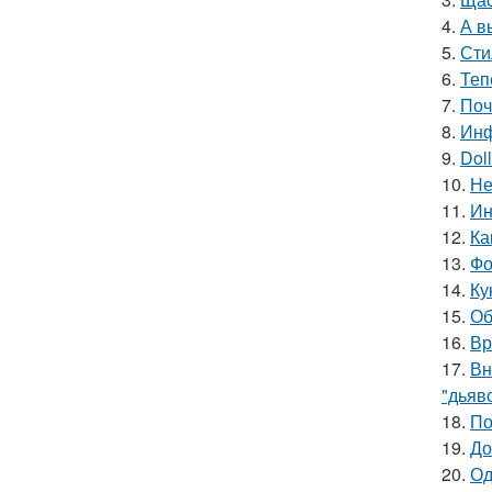
4.
А в
5.
Сти
6.
Теп
7.
Поч
8.
Инф
9.
Doll
10.
Не
11.
Ин
12.
Ка
13.
Фо
14.
Ку
15.
Об
16.
Вр
17.
Вн
"дьяв
18.
По
19.
До
20.
Од