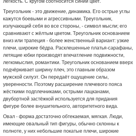
лёгкость. С кругом соотносится синий цвет.
Треугольник - это движение, динамика. Его острые углы
кажутся боевыми и агрессивными. Треугольник,
излучающий себя во все стороны, - символ мысли; его
сравнивают с жёлтым цветом. Треугольник основанием
вниз или трапеция - более женственный вариант: узкие
плечи, широкие бёдра. Расклешенные платья-сарафаны,
летящие юбки производят впечатление подвижности,
легкомыслия, романтики. Треугольник основанием вверх
подчёркивает ширину плеч, это главным образом
мужской силуэт. Он передаёт ощущение силы,
уверенности. Поэтому расширение плечевого пояса
жёсткими подплечниками, острыми лацканами,
двубортной застёжкой используется для придания
фигуре более внушительного, авторитетного вида.
Овал - форма достаточно обтекаемая, мягкая. Люди,
имеющие овальный тип фигуры, обычно склонны к
полноте, у них небольшие покатые плечи, широкие