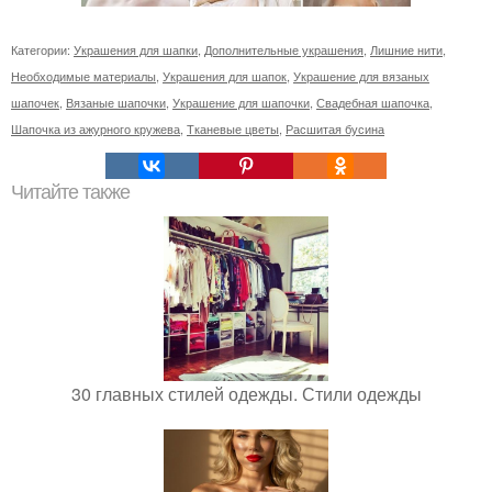
Категории:
Украшения для шапки
,
Дополнительные украшения
,
Лишние нити
,
Необходимые материалы
,
Украшения для шапок
,
Украшение для вязаных
шапочек
,
Вязаные шапочки
,
Украшение для шапочки
,
Свадебная шапочка
,
Шапочка из ажурного кружева
,
Тканевые цветы
,
Расшитая бусина
Читайте также
30 главных стилей одежды. Стили одежды