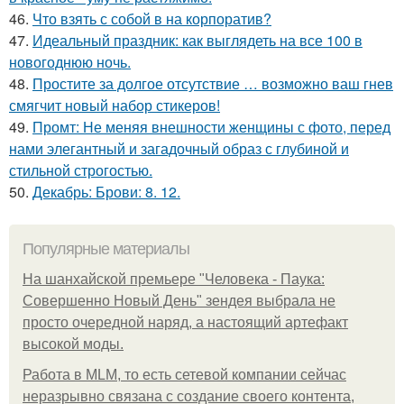
46.
Что взять с собой в на корпоратив?
47.
Идеальный праздник: как выглядеть на все 100 в
новогоднюю ночь.
48.
Простите за долгое отсутствие … возможно ваш гнев
смягчит новый набор стикеров!
49.
Промт: Не меняя внешности женщины с фото, перед
нами элегантный и загадочный образ с глубиной и
стильной строгостью.
50.
Декабрь: Брови: 8. 12.
Популярные материалы
На шанхайской премьере "Человека - Паука:
Совершенно Новый День" зендея выбрала не
просто очередной наряд, а настоящий артефакт
высокой моды.
Работа в MLM, то есть сетевой компании сейчас
неразрывно связана с создание своего контента,