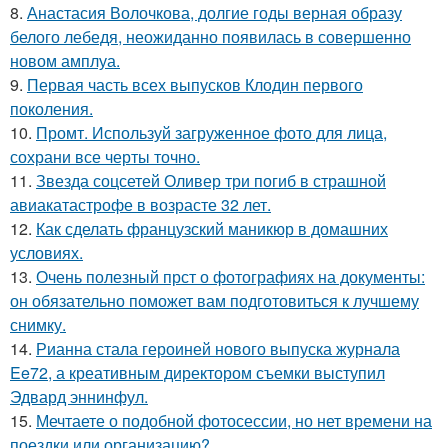
8.
Анастасия Волочкова, долгие годы верная образу
белого лебедя, неожиданно появилась в совершенно
новом амплуа.
9.
Первая часть всех выпусков Клодин первого
поколения.
10.
Промт. Используй загруженное фото для лица,
сохрани все черты точно.
11.
Звезда соцсетей Оливер три погиб в страшной
авиакатастрофе в возрасте 32 лет.
12.
Как сделать французский маникюр в домашних
условиях.
13.
Очень полезный прст о фотографиях на документы:
он обязательно поможет вам подготовиться к лучшему
снимку.
14.
Рианна стала героиней нового выпуска журнала
Ee72, а креативным директором съемки выступил
Эдвард эннинфул.
15.
Мечтаете о подобной фотосессии, но нет времени на
поездки или организацию?