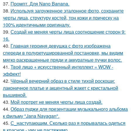
37.
Промпт. Для Nano Banana.
38.
Используя загруженное эталонное фото, сохраните
черты лица, структуру костей, тон кожи и прическу на
100% идентичными оригиналу.
39.
Создай не меняя черты лица соотношение сторон 9:
16.
40.
Главная героиня девушка с фото изображена
спереди в полуретушированной постановке, мы видим
мягко раскрашенные пряди и аккуратные пучки волос.
41.
Твоё лицо + искусственный интеллект = WOW -
эффект!
42.
Чёрный вечерний образ в стиле тихой роскоши:
лаконичное платье и акцентный жакет с кристальной
вышивкой.
43.
Мой портрет не меняя черты лица создай.
44.
Образ пуджи для презентации музыкального альбома
к фильму "Jana Nayagan".
45.
С_наступающим. Сколько раз я порывалась одеться
в красное - уму не растяжимо.