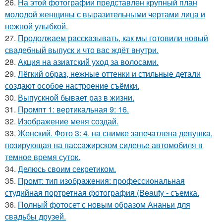
26.
На этой фотографии представлен крупный план
молодой женщины с выразительными чертами лица и
нежной улыбкой.
27.
Продолжаем рассказывать, как мы готовили новый
свадебный выпуск и что вас ждёт внутри.
28.
Акция на азиатский уход за волосами.
29.
Лёгкий образ, нежные оттенки и стильные детали
создают особое настроение съёмки.
30.
Выпускной бывает раз в жизни.
31.
Промпт 1: вертикальная 9: 16.
32.
Изображение меня создай.
33.
Женский. Фото 3: 4. на снимке запечатлена девушка,
позирующая на пассажирском сиденье автомобиля в
темное время суток.
34.
Делюсь своим секретиком.
35.
Промт: тип изображения: профессиональная
студийная портретная фотография (Beauty - съемка.
36.
Полный фотосет с новым образом Ананьи для
свадьбы друзей.