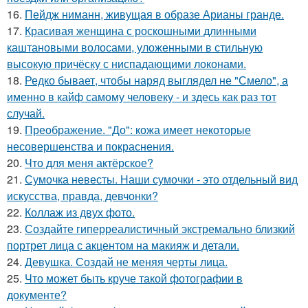
16.
Пейдж ниманн, живущая в образе Арианы гранде.
17.
Красивая женщина с роскошными длинными
каштановыми волосами, уложенными в стильную
высокую причёску с ниспадающими локонами.
18.
Редко бывает, чтобы наряд выглядел не "Смело", а
именно в кайф самому человеку - и здесь как раз тот
случай.
19.
Преображение. "До": кожа имеет некоторые
несовершенства и покраснения.
20.
Что для меня актёрское?
21.
Сумочка невесты. Наши сумочки - это отдельный вид
искусства, правда, девчонки?
22.
Коллаж из двух фото.
23.
Создайте гиперреалистичный экстремально близкий
портрет лица с акцентом на макияж и детали.
24.
Девушка. Создай не меняя черты лица.
25.
Что может быть круче такой фотографии в
документе?