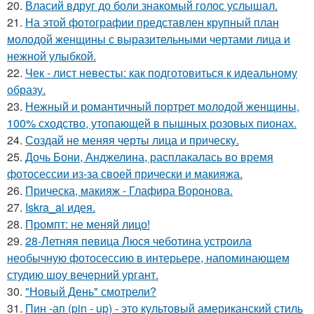
20.
Власий вдруг до боли знакомый голос услышал.
21.
На этой фотографии представлен крупный план
молодой женщины с выразительными чертами лица и
нежной улыбкой.
22.
Чек - лист невесты: как подготовиться к идеальному
образу.
23.
Нежный и романтичный портрет молодой женщины,
100% сходство, утопающей в пышных розовых пионах.
24.
Создай не меняя черты лица и прическу.
25.
Дочь Бони, Анджелина, расплакалась во время
фотосессии из-за своей прически и макияжа.
26.
Прическа, макияж - Глафира Воронова.
27.
Iskra_ai идея.
28.
Промпт: не меняй лицо!
29.
28-Летняя певица Люся чеботина устроила
необычную фотосессию в интерьере, напоминающем
студию шоу вечерний ургант.
30.
"Новый День" смотрели?
31.
Пин -ап (pin - up) - это культовый американский стиль