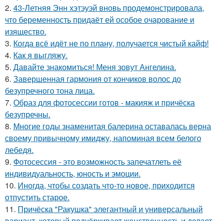
2.
43-Летняя Энн хэтэуэй вновь продемонстрировала,
что беременность придаёт ей особое очарование и
изящество.
3.
Когда всё идёт не по плану, получается чистый кайф!
4.
Как я выгляжу.
5.
Давайте знакомиться! Меня зовут Ангелина.
6.
Завершенная гармония от кончиков волос до
безупречного тона лица.
7.
Образ для фотосессии готов - макияж и причёска
безупречны.
8.
Многие годы знаменитая балерина оставалась верна
своему привычному имиджу, напоминая всем белого
лебедя.
9.
Фотосессия - это возможность запечатлеть её
индивидуальность, юность и эмоции.
10.
Иногда, чтобы создать что-то новое, приходится
отпустить старое.
11.
Причёска "Ракушка" элегантный и универсальный
вариант, который подчёркивает женственность и делает