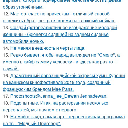
образ утончённым.
12.
Мастер-класс по прическам - отличный способ
освежить образ, не тратя время на сложный мейкап.
13.
Создай фотореалистичное изображение молодой
женщины - брюнетки сидящей на заднем сиденье
автомобиля ночью.
14.
Не меняя внешность и черты лица.
15.
Редко бывает, чтобы наряд выглядел не "Смело", а
именно в кайф самому человеку - и здесь как раз тот
случай.
16.
Драматичный образ индийской актрисы хумы Куреши
на каннском кинофестивале 2019 года, созданный
французским брендом Mae Paris.
17.
Photoshoots@Jenna_lee_Dewan Jennadewan.
18.
Подопытные. Итак, на растерзании несколько
персонажей, мы начнем с первого.
19.
На мой взгляд, самая арт - терапевтичная программа
на тв - "Модный Приговор".