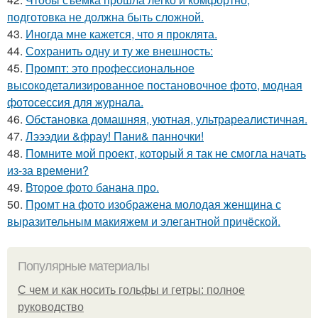
подготовка не должна быть сложной.
43.
Иногда мне кажется, что я проклята.
44.
Сохранить одну и ту же внешность:
45.
Промпт: это профессиональное
высокодетализированное постановочное фото, модная
фотосессия для журнала.
46.
Обстановка домашняя, уютная, ультрареалистичная.
47.
Лэээдии &фрау! Пани& панночки!
48.
Помните мой проект, который я так не смогла начать
из-за времени?
49.
Второе фото банана про.
50.
Промт на фото изображена молодая женщина с
выразительным макияжем и элегантной причёской.
Популярные материалы
С чем и как носить гольфы и гетры: полное
руководство