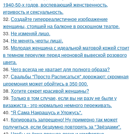
1940-50-х годов, воспевающий женственность,
игривость и сексуальность.
32.
Создайте гиперреалистичное изображение
женщины, стоящей на балконе в роскошном театре.
33.
Не изменяй лицо.
34.
Не менять черты лица\.
35.
Молодая женщина с идеальной матовой кожей стоит
в темном переулке перед неоновой вывеской розового
цвета.
36.
Чего всегда не хватает для полного образа?
37.
Свадьбы "Просто Расписаться" дорожают: скромная
церемония может обойтись в 350 000.
38.
Хотите секрет красивой женщины?
39.
Только в том случае, если вы ни разу не были у
визажиста - это нормально немного переживать.
40.
"Я Сама Накрашусь и Уложусь".
41.
Копировать запрещено! Ну примерно так может
получиться, если бездумно повторять за "Звёздами".
42.
Чтобы съёмка прошла легко и комфортно,