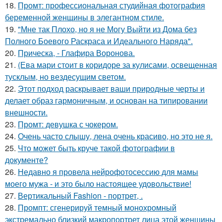
18.
Промт: профессиональная студийная фотография
беременной женщины в элегантном стиле.
19.
"Мне так Плохо, но я не Могу Выйти из Дома без
Полного Боевого Раскраса и Идеального Наряда".
20.
Прическа, - Глафира Воронова.
21.
(Ева мари стоит в коридоре за кулисами, освещенная
тусклым, но вездесущим светом.
22.
Этот подход раскрывает ваши природные черты и
делает образ гармоничным, и основан на типировании
внешности.
23.
Промт: девушка с чокером.
24.
Очень часто слышу, лена очень красиво, но это не я.
25.
Что может быть круче такой фотографии в
документе?
26.
Недавно я провела нейрофотосессию для мамы
моего мужа - и это было настоящее удовольствие!
27.
Вертикальный Fashion - портрет, .
28.
Промпт: сгенерируй темный монохромный
экстремально близкий макропортрет лица этой женщины