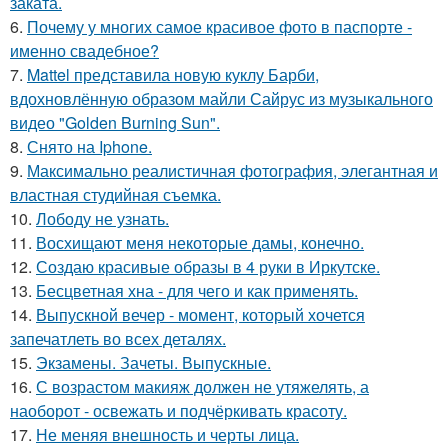
заката.
6.
Почему у многих самое красивое фото в паспорте -
именно свадебное?
7.
Mattel представила новую куклу Барби,
вдохновлённую образом майли Сайрус из музыкального
видео "Golden Burning Sun".
8.
Снято на Iphone.
9.
Максимально реалистичная фотография, элегантная и
властная студийная съемка.
10.
Лободу не узнать.
11.
Восхищают меня некоторые дамы, конечно.
12.
Создаю красивые образы в 4 руки в Иркутске.
13.
Бесцветная хна - для чего и как применять.
14.
Выпускной вечер - момент, который хочется
запечатлеть во всех деталях.
15.
Экзамены. Зачеты. Выпускные.
16.
С возрастом макияж должен не утяжелять, а
наоборот - освежать и подчёркивать красоту.
17.
Не меняя внешность и черты лица.