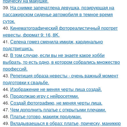
причёску на макушке.
39.
На снимке запечатлена девушка, позирующая на
пассажирском сиденье автомобиля в темное время
суток.
40.
Кинематографический фотореалистичный портрет
невесты, формат 9: 16, 8K.
41.
Селена гомез сменила имидж, кардинально
подстригшись.
42.
В том случае, если вы не знаете какое хобби
выбрать, то есть одно, в котором собрались множество
профессий.
43.
Репетиция образа невесты - очень важный момент
подготовки к свадьбе.
44.
Изображение не меняя черты лица создай.
45.
Продолжаю игру с нейросетями.
46.
Создай фотографию, не меняя черты лица.
47.
Чем дополнить платье с открытыми плечами.
48.
Платье готово, макияж продуман.
49.
Вкладываешься в образ: платье, прическу, маникюр