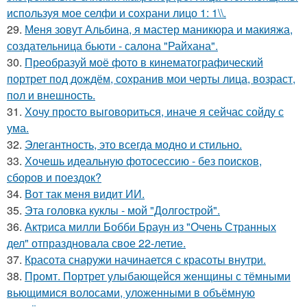
используя мое селфи и сохрани лицо 1: 1\\.
29.
Меня зовут Альбина, я мастер маникюра и макияжа,
создательница бьюти - салона "Райхана".
30.
Преобразуй моё фото в кинематографический
портрет под дождём, сохранив мои черты лица, возраст,
пол и внешность.
31.
Хочу просто выговориться, иначе я сейчас сойду с
ума.
32.
Элегантность, это всегда модно и стильно.
33.
Хочешь идеальную фотосессию - без поисков,
сборов и поездок?
34.
Вот так меня видит ИИ.
35.
Эта головка куклы - мой "Долгострой".
36.
Актриса милли Бобби Браун из "Очень Странных
дел" отпраздновала свое 22-летие.
37.
Красота снаружи начинается с красоты внутри.
38.
Промт. Портрет улыбающейся женщины с тёмными
вьющимися волосами, уложенными в объёмную