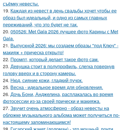
съёмку невесты.
19.
Каждая из невест в день свадьбы хочет чтобы ее
образ был идеальный, и одно из самых главных
переживаний, что это будет не так.
20.
050526: Met Gala 2026 лучшее фото Карины с Met
Gala.
21.
Выпускной 2026: мы создаем образы "под Ключ" -
макияж + прическа открыто!
22.
Промпт, который делает такое фото сам.
23.
Девушка стоит в полупрофиль, слегка повернув
голову вверх и в сторону камеры.
24.
Нюд, сияние кожи, гладкий пучок.
25.
Весна - идеальное время для обновления.
26.
Дочь Бони, Анджелина, расплакалась во время
фотосессии из-за своей прически и макияжа.
27.
Звучит очень атмосферно - образ невесты на
обложке музыкального альбома может получиться по-
настоящему запоминающимся!
28.
Гусарский жакет (доломан) - это мощный, почти