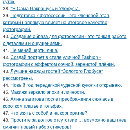
суток.
38.
"Я Сама Накрашусь и Уложусь".
39.
Подготовка к фотосессии - это ключевой этап,
который напрямую влияет на итоговое качество
фотографий.
40.
Создание образа для фотосессии - это тонкая работа
с деталями и ощущениями.
41.
Не меняй черты лица.
42.
Создай портрет в стиле уличной Fashion -
фотографии с эффектом сочной, зернистой плёнки.
43.
Лучшие наряды гостей "Золотого Глобуса"
рассмотрены.
44.
Новый год переделкой чудесной куколки открываю.
45.
Макияж зеркало эпохи и личности.
46.
Алина загитова после преображения снялась в
коротком платье и гольфах.
47.
Что взять с собой в на корпоратив?
48.
Простите за долгое отсутствие … возможно ваш гнев
смягчит новый набор стикеров!