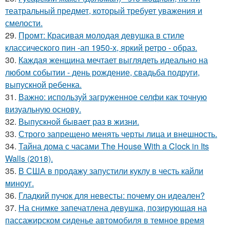
театральный предмет, который требует уважения и
смелости.
29.
Промт: Красивая молодая девушка в стиле
классического пин -ап 1950-х, яркий ретро - образ.
30.
Каждая женщина мечтает выглядеть идеально на
любом событии - день рождение, свадьба подруги,
выпускной ребенка.
31.
Важно: используй загруженное селфи как точную
визуальную основу.
32.
Выпускной бывает раз в жизни.
33.
Строго запрещено менять черты лица и внешность.
34.
Тайна дома с часами The House With a Clock in Its
Walls (2018).
35.
В США в продажу запустили куклу в честь кайли
миноуг.
36.
Гладкий пучок для невесты: почему он идеален?
37.
На снимке запечатлена девушка, позирующая на
пассажирском сиденье автомобиля в темное время