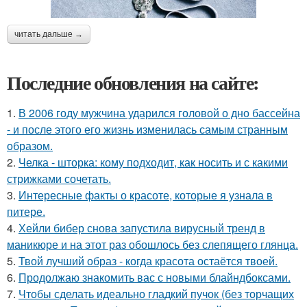
читать дальше →
Последние обновления на сайте:
1.
В 2006 году мужчина ударился головой о дно бассейна
- и после этого его жизнь изменилась самым странным
образом.
2.
Челка - шторка: кому подходит, как носить и с какими
стрижками сочетать.
3.
Интересные факты о красоте, которые я узнала в
питере.
4.
Хейли бибер снова запустила вирусный тренд в
маникюре и на этот раз обошлось без слепящего глянца.
5.
Твой лучший образ - когда красота остаётся твоей.
6.
Продолжаю знакомить вас с новыми блайндбоксами.
7.
Чтобы сделать идеально гладкий пучок (без торчащих