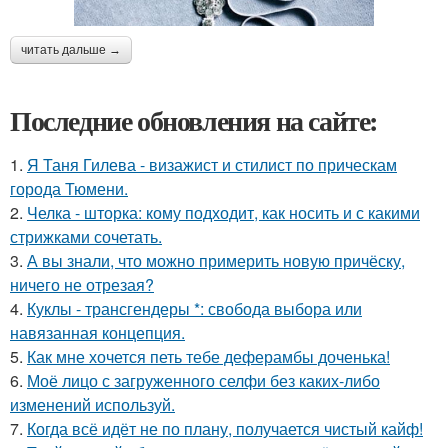
читать дальше →
Последние обновления на сайте:
1.
Я Таня Гилева - визажист и стилист по прическам
города Тюмени.
2.
Челка - шторка: кому подходит, как носить и с какими
стрижками сочетать.
3.
А вы знали, что можно примерить новую причёску,
ничего не отрезая?
4.
Куклы - трансгендеры *: свобода выбора или
навязанная концепция.
5.
Как мне хочется петь тебе деферамбы доченька!
6.
Моё лицо с загруженного селфи без каких-либо
изменений используй.
7.
Когда всё идёт не по плану, получается чистый кайф!