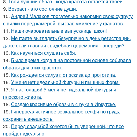
8.
Твой лучший образ - когда красота остаётся твоей.
9.
Возраст - это состояние души.
10.
Андрей Малахов трогательно накормил свою супругу
с вилки перед камерой, вызвав умиление у фанатов.
11.
Наши очаровательные выпускницы школ!
12.
Мечтаете выглядеть безупречно в день регистрации,
даже если главная свадебная церемония - впереди?
13.
Как научиться слушать себя.
14.
Было время когда я на постоянной основе собирала
образы для этих красоток.
15.
Как рождается силуэт: от эскиза до прототипа.
16.
У меня нет идеальной фигуры и пышных форм.
17.
Я настоящая! У меня нет идеальной фигуры и
плоского живота.
18.
Создаю красивые образы в 4 руки в Иркутске.
19.
Гиперреалистичное зеркальное селфи по грудь,
сохранить внешность.
20.
Перед свадьбой хочется быть уверенной, что всё
пройдет идеально.