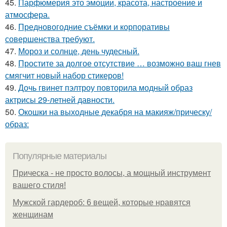
45.
Парфюмерия это эмоции, красота, настроение и
атмосфера.
46.
Предновогодние съёмки и корпоративы
совершенства требуют.
47.
Мороз и солнце, день чудесный.
48.
Простите за долгое отсутствие … возможно ваш гнев
смягчит новый набор стикеров!
49.
Дочь гвинет пэлтроу повторила модный образ
актрисы 29-летней давности.
50.
Окошки на выходные декабря на макияж/прическу/
образ:
Популярные материалы
Прическа - не просто волосы, а мощный инструмент
вашего стиля!
Мужской гардероб: 6 вещей, которые нравятся
женщинам