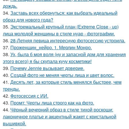
дождь.
34.
Заставь всех обернуться: как выбрать идеальный
образ для нового года?
35.
Экстремальный крупный план (Extreme Close - up)
лица молодой женщины в стиле нуар - фотографии.
36.
28-Летняя певица интересную фотосессию устроила.
37.
Проженщин_нейро. 1. Мерлин Монро.
38.
Ух, была б моя воля (ну и запасной дом для хранения
этого всего) я бы скупала кучу косметики!
39.
Почему Jennie вызывает доверие.
40.
Создай фото не меняя черты лица и цвет волос.
41.
Десять лет, за которые стиль менялся быстрее, чем
тренды.
42.
Фотосессия с ИИ.
43.
Промт: Черты лица строго как на фото.
44.
Чёрный вечерний образ в стиле тихой роскоши:
лаконичное платье и акцентный жакет с кристальной
вышивкой.