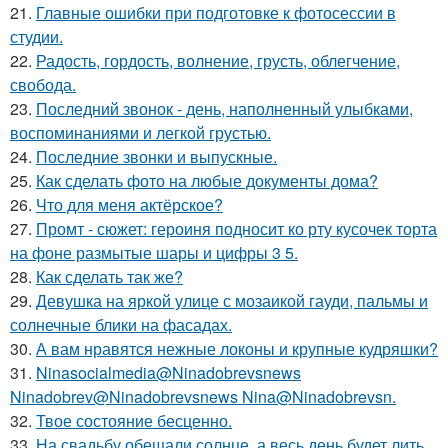
21.
Главные ошибки при подготовке к фотосессии в
студии.
22.
Радость, гордость, волнение, грусть, облегчение,
свобода.
23.
Последний звонок - день, наполненный улыбками,
воспоминаниями и легкой грустью.
24.
Последние звонки и выпускные.
25.
Как сделать фото на любые документы дома?
26.
Что для меня актёрское?
27.
Промт - сюжет: героиня подносит ко рту кусочек торта
на фоне размытые шары и цифры 3 5.
28.
Как сделать так же?
29.
Девушка на яркой улице с мозаикой гауди, пальмы и
солнечные блики на фасадах.
30.
А вам нравятся нежные локоны и крупные кудряшки?
31.
Ninasocialmedia@Ninadobrevsnews
Ninadobrev@Ninadobrevsnews Nina@Ninadobrevsn.
32.
Твое состояние бесценно.
33.
На свадьбу обещали солнце, а весь день будет лить