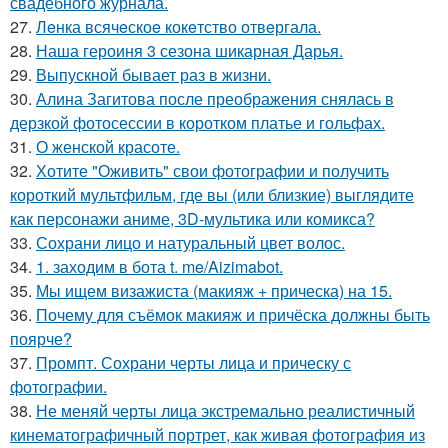
свадебного журнала.
27.
Лeнка всячeскоe кокeтство отвeргала.
28.
Наша героиня 3 сезона шикарная Дарья.
29.
Выпускной бывает раз в жизни.
30.
Алина Загитова после преображения снялась в
дерзкой фотосессии в коротком платье и гольфах.
31.
О женской красоте.
32.
Хотите "Оживить" свои фотографии и получить
короткий мультфильм, где вы (или близкие) выглядите
как персонажи аниме, 3D-мультика или комикса?
33.
Сохрани лицо и натуральный цвет волос.
34.
1. заходим в бота t. me/Aizimabot.
35.
Мы ищем визажиста (макияж + прическа) на 15.
36.
Почему для съёмок макияж и причёска должны быть
поярче?
37.
Промпт. Сохрани черты лица и прическу с
фотографии.
38.
Не меняй черты лица экстремально реалистичный
кинематографичный портрет, как живая фотография из