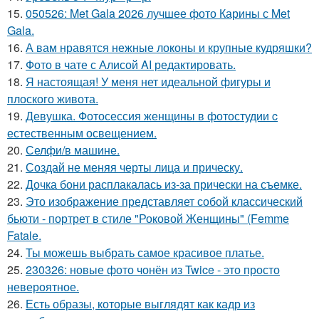
15.
050526: Met Gala 2026 лучшее фото Карины с Met
Gala.
16.
А вам нравятся нежные локоны и крупные кудряшки?
17.
Фото в чате с Алисой AI редактировать.
18.
Я настоящая! У меня нет идеальной фигуры и
плоского живота.
19.
Девушка. Фотосессия женщины в фотостудии c
естественным освещением.
20.
Селфи/в машине.
21.
Создай не меняя черты лица и прическу.
22.
Дочка бони расплакалась из-за прически на съемке.
23.
Это изображение представляет собой классический
бьюти - портрет в стиле "Роковой Женщины" (Femme
Fatale.
24.
Ты можешь выбрать самое красивое платье.
25.
230326: новые фото чонён из Twice - это просто
невероятное.
26.
Есть образы, которые выглядят как кадр из