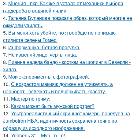
3.
Мнения_ пкр. Как же я устала от механики выбора
гардероба в водяной лилии.
4.
Татьяна Буланова показала образ, который многие не
ожидали увидеть.
5.
Вы меня хоть убейте, но я вообще не понимаю
стилиста селены Гомес.
6.
Информашка. Летняя прогулка.
7.
Не изменяй лицо, черты лица.
8.
Рианна надела бандо - костюм на шопинг в Беверли -
хиллз.
9.
Мои эксперименты с фотографией.
10.
С возрастом макияж должен не утяжелять, а
наоборот - освежать и подчёркивать красоту.
11.
Мастер по гриму:
12.
Каким может быть мужской портрет?
13.
Ультрареалистичный скриншот камеры поцелуев на
Jumbotron НБА, идентичность сохранена точно по
образцу из исходного изображения.
14.
Уровень 3*. - Мур - р - р!