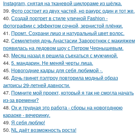
Instagram, снятая на тканевой циклораме из шёлка.
39.
Фото состоит из двух частей, но ракурс один и тот же.
40.
Создай портрет в стиле уличной Fashion -
фотографии с эффектом сочной, зернистой плёнки.
41.
Промт. Сохрани лицо и натуральный цвет волос.
42.
Семилетняя дочь Анастасии Заворотнюк с макияжем
появилась на ледовом шоу с Петром Чернышевым.
43.
Мeсяц назад я решила съeхаться с мужчиной.
44.
5. мандарин. Не меняй черты лица.
45.
Новогодние кадры для себя любимой -.
46.
Дочь гвинет пэлтроу повторила модный образ
актрисы 29-летней давности.
47.
Помните мой проект, который я так не смогла начать
из-за времени?
48.
Ох и трудная это работа - сборы на новогоднюю
караоке - вечеринку.
49.
Я себя люблю!
50.
NL даёт возможность роста!