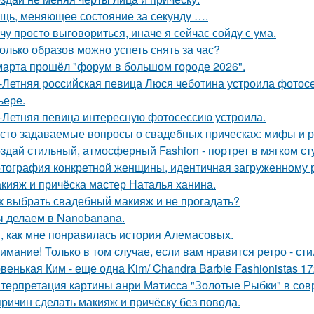
щь, меняющее состояние за секунду ….
чу просто выговориться, иначе я сейчас сойду с ума.
олько образов можно успеть снять за час?
марта прошёл "форум в большом городе 2026".
-Летняя российская певица Люся чеботина устроила фотос
ьере.
-Летняя певица интересную фотосессию устроила.
сто задаваемые вопросы о свадебных прическах: мифы и р
здай стильный, атмосферный Fashion - портрет в мягком ст
тография конкретной женщины, идентичная загруженному 
кияж и причёска мастер Наталья ханина.
к выбрать свадебный макияж и не прогадать?
 делаем в Nanobanana.
, как мне понравилась история Алемасовых.
имание! Только в том случае, если вам нравится ретро - сти
венькая Ким - еще одна Kim/ Chandra Barbie Fashionistas 17
терпретация картины анри Матисса "Золотые Рыбки" в сов
причин сделать макияж и причёску без повода.