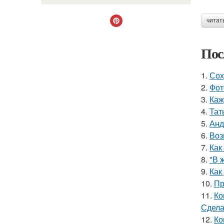
читат
Пос
1.
Сох
2.
Фот
3.
Каж
4.
Тат
5.
Анд
6.
Воз
7.
Как
8.
"В 
9.
Как
10.
Пр
11.
Ко
Сдела
12.
Ко