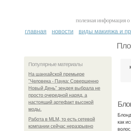
полезная информация о 
главная
новости
виды макияжа и пр
Пло
Популярные материалы
На шанхайской премьере
"Человека - Паука: Совершенно
Новый День" зендея выбрала не
просто очередной наряд, а
настоящий артефакт высокой
Бло
моды.
Блонд
Работа в MLM, то есть сетевой
как и
компании сейчас неразрывно
волос