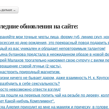
ь дальше →
ледние обновления на сайте:
раняйте мои точные черты лица, форму губ, линию скул, нос
осессия ко дню рождения, это прекрасный повод подарить 
дый из вас уникален и обладает неповторимым талантом!
ьяна буланова предстала в неожиданном образе в новой ф
рей Малахов трогательно накормил свою супругу с вилки п
вращение старой лгуньи (2 часть).
 настроить природный магнетизм.
жизни ничего не бывает даром, даже взаимность Н. к. Крупск
 разбудить в себе сексуальность?
осто невозможно отвести взгляд!
гда пошли на перерыв попить чай на резьбе по дереву, колл
ет Какой-нибудь Комплимент".
гда Аделия приходит ко мне на макияж и прическу, в голове