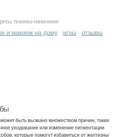
реты, техника нанесения
ки и макияж на дому
игры
отзывы
обы
 может быть вызвано множеством причин, таких
очное уходование или изменение пигментации
собов, которые помогут избавиться от желтизны