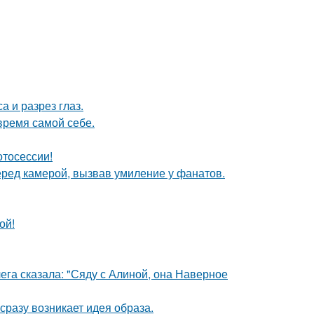
а и разрез глаз.
время самой себе.
отосессии!
еред камерой, вызвав умиление у фанатов.
ой!
ега сказала: "Сяду с Алиной, она Наверное
 сразу возникает идея образа.