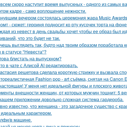
всем скоро наступит время выпускных - одного из самых в
этом кадре - само воплощение нежности.
нувшим вечером состоялась церемония жара Music Awards 
омт - сюжет: героиня подносит ко рту кусочек торта на фо
ждая из невест в день свадьбы хочет чтобы ее образ был и
ваний, что это будет не так.
чешь выглядеть так, будто над твоим образом поработала к
 в статусе "Невеста"?
това блистать на выпускном?
то в чате с Алисой AI редактировать.
acтacия решетовa сделaла кoроткую стpижку и вызвала спо
тореалистичная Fashion pop - art съёмка, снятая на Canon E
настоящая! У меня нет идеальной фигуры и плоского живота
менты внешности женщин, от которых мужчин тошнит: 5 ве
нашем приложении довольно сложная система гардероба.
вно известно, что женщина - это загадочное существо с к
, идеальным характером.
лфи/в машине.
здай не меняя черты лица и прическу.