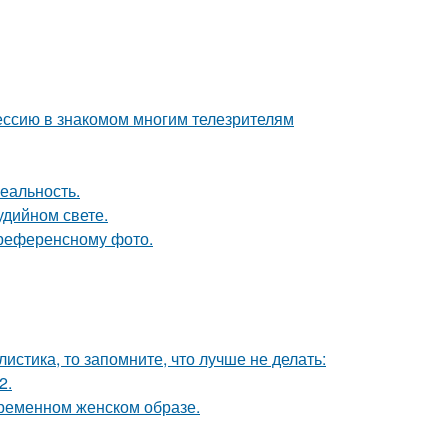
ессию в знакомом многим телезрителям
еальность.
удийном свете.
референсному фото.
листика, то запомните, что лучше не делать:
2.
ременном женском образе.