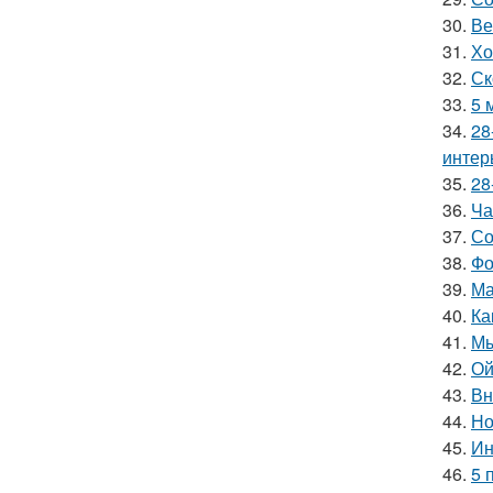
30.
Ве
31.
Хо
32.
Ск
33.
5 
34.
28
интер
35.
28
36.
Ча
37.
Со
38.
Фо
39.
Ма
40.
Ка
41.
Мы
42.
Ой
43.
Вн
44.
Но
45.
Ин
46.
5 