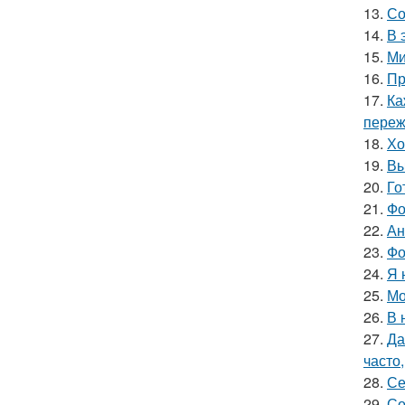
13.
Со
14.
В 
15.
Ми
16.
Пр
17.
Ка
пережи
18.
Хо
19.
Вы
20.
Го
21.
Фо
22.
Ан
23.
Фо
24.
Я 
25.
Мо
26.
В 
27.
Да
часто
28.
Се
29.
Со