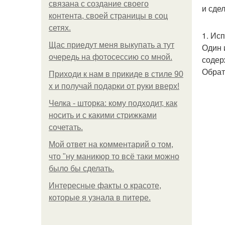
связана с создание своего
и сде
контента, своей страницы в соц
сетях.
1. Ис
Щас приедут меня выкупать а тут
Один 
очередь на фотосессию со мной.
содер
Обрат
Приходи к нам в прикиде в стиле 90
х и получай подарки от руки вверх!
Челка - шторка: кому подходит, как
носить и с какими стрижками
сочетать.
Мой ответ на комментарий о том,
что "ну маникюр то всё таки можно
было бы сделать.
Интересные факты о красоте,
которые я узнала в питере.