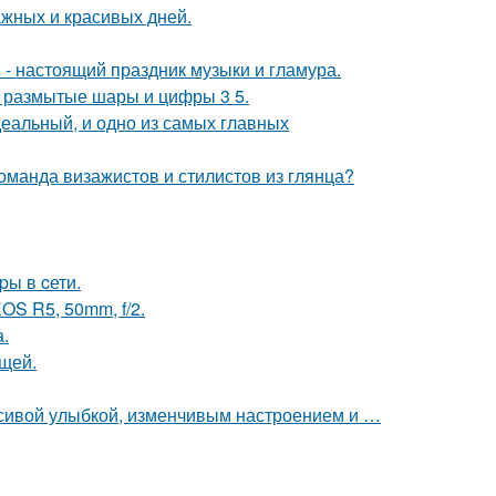
ажных и красивых дней.
- настоящий праздник музыки и гламура.
не размытые шары и цифры 3 5.
деальный, и одно из самых главных
оманда визажистов и стилистов из глянца?
pы в cети.
OS R5, 50mm, f/2.
.
щей.
расивой улыбкой, изменчивым настроением и …