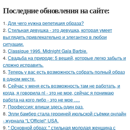
Последние обновления на сайте:
1.
Для чего нужна репетиция образа?
2.
Стильная девушка - это девушка, которая умеет
выглядеть привлекательно и элегантно в любои
ситуации.
3.
Classique 1995. Midnight Gala Barbie.
4.
Свадьба на природе: 5 вещей, которые легко забыть и
сложно исправить.
5.
Теперь у вас есть возможность собрать полный образ
в одном месте.
6.
Сейчас у меня есть возможность там не работать, и
когда, я говорила nl - это не мое, сейчас я понимаю
работа на кого либо - это не мое ….
7.
Профессия: впиши здесь один раз.
8.
Элли бамбер стала героиней июльской съёмки онлайн
- журнала "L'Officiel" USA.
9.
* Основной образ: * стильная молодая женщина с