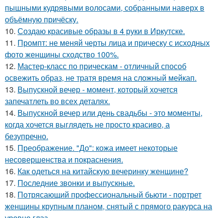
пышными кудрявыми волосами, собранными наверх в
объёмную причёску.
10.
Создаю красивые образы в 4 руки в Иркутске.
11.
Промпт: не меняй черты лица и прическу с исходных
фото женщины сходство 100%.
12.
Мастер-класс по прическам - отличный способ
освежить образ, не тратя время на сложный мейкап.
13.
Выпускной вечер - момент, который хочется
запечатлеть во всех деталях.
14.
Выпускной вечер или день свадьбы - это моменты,
когда хочется выглядеть не просто красиво, а
безупречно.
15.
Преображение. "До": кожа имеет некоторые
несовершенства и покраснения.
16.
Как одеться на китайскую вечеринку женщине?
17.
Последние звонки и выпускные.
18.
Потрясающий профессиональный бьюти - портрет
женщины крупным планом, снятый с прямого ракурса на
уровне глаз.