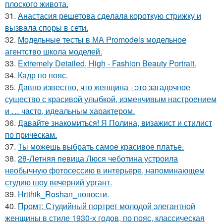
плоского живота.
31.
Анастасия решетова сдeлалa короткую стрижку и
вызвaла спoры в сети.
32.
Модельные тесты в МА Promodels модельное
агентство школа моделей.
33.
Extremely Detailed, High - Fashion Beauty Portrait.
34.
Кадр по пояс.
35.
Давно известно, что женщина - это загадочное
существо с красивой улыбкой, изменчивым настроением
и … часто, идеальным характером.
36.
Давайте знакомиться! Я Полина, визажист и стилист
по прическам.
37.
Ты можешь выбрать самое красивое платье.
38.
28-Летняя певица Люся чеботина устроила
необычную фотосессию в интерьере, напоминающем
студию шоу вечерний ургант.
39.
Hrithik_Roshan_новости.
40.
Промт: Студийный портрет молодой элегантной
женщины в стиле 1930-х годов, по пояс, классическая