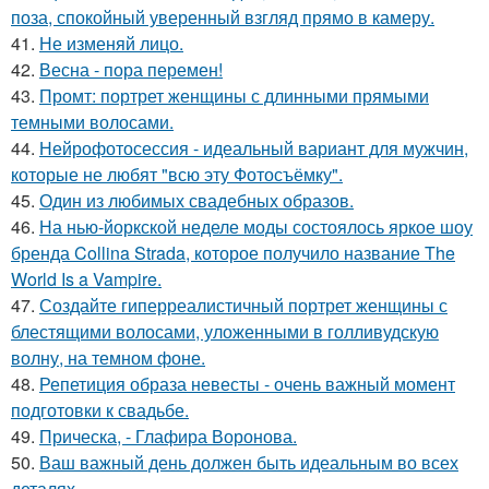
поза, спокойный уверенный взгляд прямо в камеру.
41.
Не изменяй лицо.
42.
Весна - пора перемен!
43.
Промт: портрет женщины с длинными прямыми
темными волосами.
44.
Нейрофотосессия - идеальный вариант для мужчин,
которые не любят "всю эту Фотосъёмку".
45.
Один из любимых свадебных образов.
46.
На нью-йоркской неделе моды состоялось яркое шоу
бренда Collina Strada, которое получило название The
World Is a Vampire.
47.
Создайте гиперреалистичный портрет женщины с
блестящими волосами, уложенными в голливудскую
волну, на темном фоне.
48.
Репетиция образа невесты - очень важный момент
подготовки к свадьбе.
49.
Прическа, - Глафира Воронова.
50.
Ваш важный день должен быть идеальным во всех
деталях.