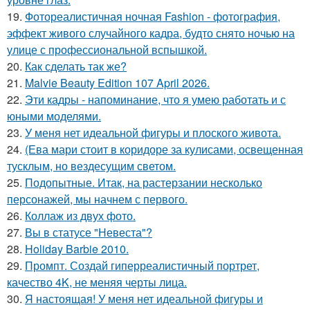
19.
Фотореалистичная ночная Fashion - фотография,
эффект живого случайного кадра, будто снято ночью на
улице с профессиональной вспышкой.
20.
Как сделать так же?
21.
Malvie Beauty Edition 107 April 2026.
22.
Эти кадры - напоминание, что я умею работать и с
юными моделями.
23.
У меня нет идеальной фигуры и плоского живота.
24.
(Ева мари стоит в коридоре за кулисами, освещенная
тусклым, но вездесущим светом.
25.
Подопытные. Итак, на растерзании несколько
персонажей, мы начнем с первого.
26.
Коллаж из двух фото.
27.
Вы в статусе "Невеста"?
28.
Holiday Barbie 2010.
29.
Промпт. Создай гиперреалистичный портрет,
качество 4K, не меняя черты лица.
30.
Я настоящая! У меня нет идеальной фигуры и