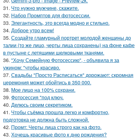
30.
Gemini-3-pro - Image - Preview-2k.
31.
Что нужно мужчине, скажите.
32.
Набор Промптов для фотосессии.
33.
Элегантность, это всегда модно и стильно.
34.
Доброе утро всем!
35.
Создайте гламурный портрет молодой женщины до
талии (то же лицо, черты лица сохранены) на фоне кафе
в пустыне с летящими шелковыми тканями.
36.
"Хочу Семейную Фотосессию", - объявила я за
ужином: "чтобы красиво.
37.
Свадьбы "Просто Расписаться" дорожают: скромная
церемония может обойтись в 350 000.
38.
Мое лицо на 100% сохрани.
39.
Фотосессия "под ключ.
40.
Делюсь своим секретиком.
41.
Чтобы съёмка прошла легко и комфортно,
подготовка не должна быть сложной.
42.
Промт: Черты лица строго как на фото.
43.
Хочешь красивые фото к дню рождения?