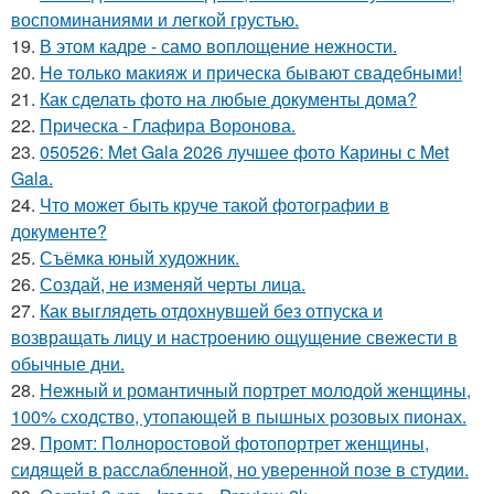
воспоминаниями и легкой грустью.
19.
В этом кадре - само воплощение нежности.
20.
He только макияж и прическа бывают свадебными!
21.
Как сделать фото на любые документы дома?
22.
Прическа - Глафира Воронова.
23.
050526: Met Gala 2026 лучшее фото Карины с Met
Gala.
24.
Что может быть круче такой фотографии в
документе?
25.
Съёмка юный художник.
26.
Создай, не изменяй черты лица.
27.
Как выглядеть отдохнувшей без отпуска и
возвращать лицу и настроению ощущение свежести в
обычные дни.
28.
Нежный и романтичный портрет молодой женщины,
100% сходство, утопающей в пышных розовых пионах.
29.
Промт: Полноростовой фотопортрет женщины,
сидящей в расслабленной, но уверенной позе в студии.