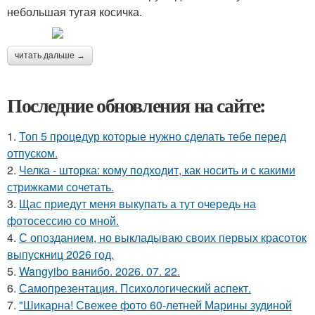
небольшая тугая косичка.
читать дальше →
Последние обновления на сайте:
1.
Топ 5 процедур которые нужно сделать тебе перед
отпуском.
2.
Челка - шторка: кому подходит, как носить и с какими
стрижками сочетать.
3.
Щас приедут меня выкупать а тут очередь на
фотосессию со мной.
4.
С опозданием, но выкладываю своих первых красоток
выпускниц 2026 год.
5.
Wangyibo ванибо. 2026. 07. 22.
6.
Самопрезентация. Психологический аспект.
7.
"Шикарна! Свежее фото 60-летней Марины зудиной