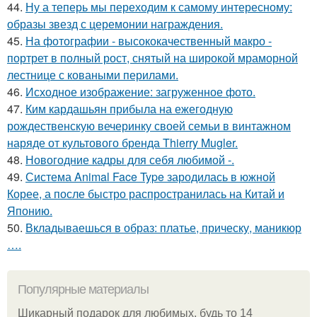
44.
Ну а теперь мы переходим к самому интересному:
образы звезд с церемонии награждения.
45.
На фотографии - высококачественный макро -
портрет в полный рост, снятый на широкой мраморной
лестнице с коваными перилами.
46.
Исходное изображение: загруженное фото.
47.
Ким кардашьян прибыла на ежегодную
рождественскую вечеринку своей семьи в винтажном
наряде от культового бренда Thierry Mugler.
48.
Новогодние кадры для себя любимой -.
49.
Система Animal Face Type зародилась в южной
Корее, а после быстро распространилась на Китай и
Японию.
50.
Вкладываешься в образ: платье, прическу, маникюр
….
Популярные материалы
Шикарный подарок для любимых, будь то 14