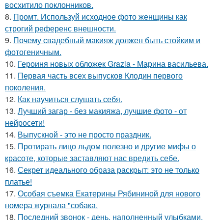
восхитило поклонников.
8.
Промт. Используй исходное фото женщины как
строгий референс внешности.
9.
Почему свадебный макияж должен быть стойким и
фотогеничным.
10.
Героиня новых обложек Grazia - Марина васильева.
11.
Первая часть всех выпусков Клодин первого
поколения.
12.
Как научиться слушать себя.
13.
Лучший загар - без макияжа, лучшие фото - от
нейросети!
14.
Выпускной - это не просто праздник.
15.
Протирать лицо льдом полезно и другие мифы о
красоте, которые заставляют нас вредить себе.
16.
Секрет идеального образа раскрыт: это не только
платье!
17.
Особая съемка Екатерины Рябининой для нового
номера журнала "собака.
18.
Последний звонок - день, наполненный улыбками,