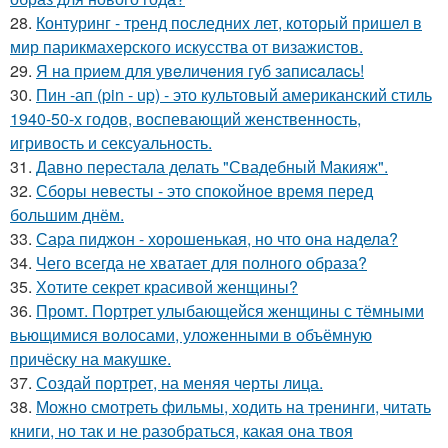
28.
Контуринг - тренд последних лет, который пришел в
мир парикмахерского искусства от визажистов.
29.
Я нa пpиeм для увeличeния губ зaпиcaлacь!
30.
Пин -ап (pin - up) - это культовый американский стиль
1940-50-х годов, воспевающий женственность,
игривость и сексуальность.
31.
Давно перестала делать "Свадебный Макияж".
32.
Сборы невесты - это спокойное время перед
большим днём.
33.
Сара пиджон - хорошенькая, но что она надела?
34.
Чего всегда не хватает для полного образа?
35.
Хотите секрет красивой женщины?
36.
Промт. Портрет улыбающейся женщины с тёмными
вьющимися волосами, уложенными в объёмную
причёску на макушке.
37.
Создай портрет, на меняя черты лица.
38.
Можно смотреть фильмы, ходить на тренинги, читать
книги, но так и не разобраться, какая она твоя