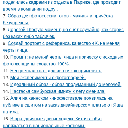
поделилась кадрами из отдыха в Париже, где проводит
время в компании подруг.
7.
Образ для фотосессии готов - макияж и причёска
безупречны.
8.
Дорогой Lifestyle момент, но снят случайно, как сторис
без каких либо табличек.
9.
Создай портрет с референса, качество 4K, не меняя
черты лица.
10.
Промпт: не меняй черты лица и прическу с исходных
фото женщины сходство 100%.
11.
Бесцветная хна - для чего и как применять.
12.
Мои эксперименты с фотографией.
13.
Идеальный образ - образ продуманный до мелочей.
14.
Настасья самбурская имидж к лету сменила.
15.
Алия на каннском кинофестивале появилась на
публике в сшитом на заказ дизайнерском платье от Яша
патила.
16.
В праздничные дни молодежь Китая любит
наряжаться в национальные костюмы.