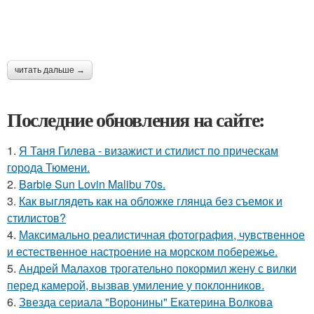
читать дальше →
Последние обновления на сайте:
1.
Я Таня Гилева - визажист и стилист по прическам
города Тюмени.
2.
Barbie Sun Lovin Malibu 70s.
3.
Как выглядеть как на обложке глянца без съемок и
стилистов?
4.
Максимально реалистичная фотография, чувственное
и естественное настроение на морском побережье.
5.
Андрей Малахов трогательно покормил жену с вилки
перед камерой, вызвав умиление у поклонников.
6.
Звезда сериала "Воронины" Екатерина Волкова