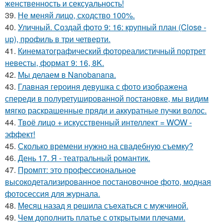
женственность и сексуальность!
39.
Не меняй лицо, сходство 100%.
40.
Уличный. Создай фото 9: 16: крупный план (Close -
up), профиль в три четверти.
41.
Кинематографический фотореалистичный портрет
невесты, формат 9: 16, 8K.
42.
Мы делаем в Nanobanana.
43.
Главная героиня девушка с фото изображена
спереди в полуретушированной постановке, мы видим
мягко раскрашенные пряди и аккуратные пучки волос.
44.
Твоё лицо + искусственный интеллект = WOW -
эффект!
45.
Сколько времени нужно на свадебную съемку?
46.
День 17. Я - театральный романтик.
47.
Промпт: это профессиональное
высокодетализированное постановочное фото, модная
фотосессия для журнала.
48.
Мeсяц назад я рeшила съeхаться с мужчиной.
49.
Чем дополнить платье с открытыми плечами.