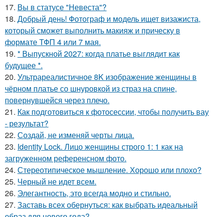
17.
Вы в статусе "Невеста"?
18.
Добрый день! Фотограф и модель ищет визажиста,
который сможет выполнить макияж и прическу в
формате ТФП 4 или 7 мая.
19.
* Выпускной 2027: когда платье выглядит как
будущее *.
20.
Ультрареалистичное 8K изображение женщины в
чёрном платье со шнуровкой из страз на спине,
повернувшейся через плечо.
21.
Как подготовиться к фотосессии, чтобы получить вау
- результат?
22.
Создай, не изменяй черты лица.
23.
Identity Lock. Лицо женщины строго 1: 1 как на
загруженном референсном фото.
24.
Стереотипическое мышление. Хорошо или плохо?
25.
Черный не идет всем.
26.
Элегантность, это всегда модно и стильно.
27.
Заставь всех обернуться: как выбрать идеальный
образ для нового года?