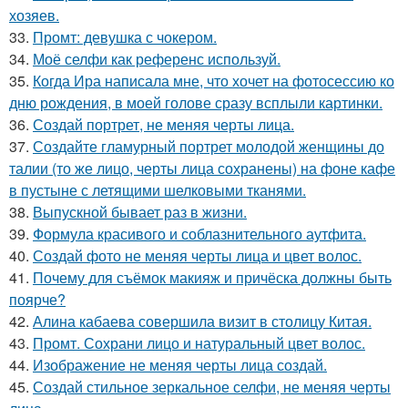
хозяев.
33.
Промт: девушка с чокером.
34.
Моё селфи как референс используй.
35.
Когда Ира написала мне, что хочет на фотосессию ко
дню рождения, в моей голове сразу всплыли картинки.
36.
Создай портрет, не меняя черты лица.
37.
Создайте гламурный портрет молодой женщины до
талии (то же лицо, черты лица сохранены) на фоне кафе
в пустыне с летящими шелковыми тканями.
38.
Выпускной бывает раз в жизни.
39.
Формула красивого и соблазнительного аутфита.
40.
Создай фото не меняя черты лица и цвет волос.
41.
Почему для съёмок макияж и причёска должны быть
поярче?
42.
Алина кабаева совершила визит в столицу Китая.
43.
Промт. Сохрани лицо и натуральный цвет волос.
44.
Изображение не меняя черты лица создай.
45.
Создай стильное зеркальное селфи, не меняя черты