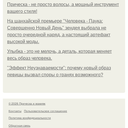
Прическа - не просто волосы, а мощный инструмент
вашего стиля!
На шанхайской премьере "Человека - Паука:
Совершенно Новый День" зендея выбрала не
просто очередной наряд, а настоящий артефакт
высокой моды.
Улыбка - это не мелочь, а деталь, которая меняет
весь образ человека.
"Эффект Неузнаваемости": почему новый образ
певицы вызвал споры о гранях возможного?
© 2026 Прическа и макияж
Контакты
Пользовательское соглашение
Политика конфидециальности
Обратная связь