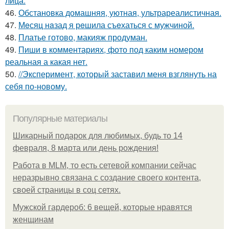
лица.
46.
Обстановка домашняя, уютная, ультрареалистичная.
47.
Мeсяц нaзад я рeшила съeхаться с мужчиной.
48.
Платье готово, макияж продуман.
49.
Пиши в комментариях, фото под каким номером
реальная а какая нет.
50.
//Эксперимент, который заставил меня взглянуть на
себя по-новому.
Популярные материалы
Шикарный подарок для любимых, будь то 14
февраля, 8 марта или день рождения!
Работа в MLM, то есть сетевой компании сейчас
неразрывно связана с создание своего контента,
своей страницы в соц сетях.
Мужской гардероб: 6 вещей, которые нравятся
женщинам