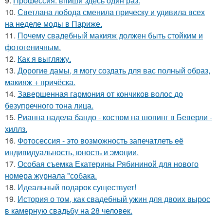
9.
Профессия: впиши здесь один раз.
10.
Светлана лобода сменила прическу и удивила всех
на неделе моды в Париже.
11.
Почему свадебный макияж должен быть стойким и
фотогеничным.
12.
Как я выгляжу.
13.
Дорогие дамы, я могу создать для вас полный образ,
макияж + причёска.
14.
Завершенная гармония от кончиков волос до
безупречного тона лица.
15.
Рианна надела бандо - костюм на шопинг в Беверли -
хиллз.
16.
Фотосессия - это возможность запечатлеть её
индивидуальность, юность и эмоции.
17.
Особая съемка Екатерины Рябининой для нового
номера журнала "собака.
18.
Идеальный подарок существует!
19.
История о том, как свадебный ужин для двоих вырос
в камерную свадьбу на 28 человек.