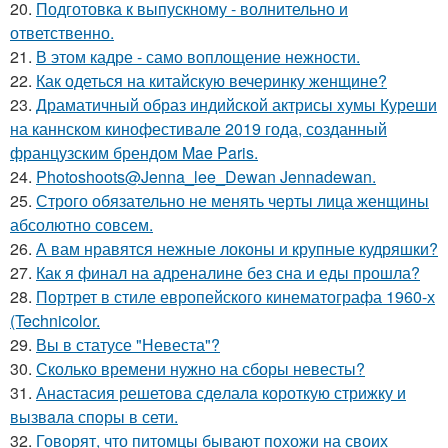
20.
Подготовка к выпускному - волнительно и
ответственно.
21.
В этом кадре - само воплощение нежности.
22.
Как одеться на китайскую вечеринку женщине?
23.
Драматичный образ индийской актрисы хумы Куреши
на каннском кинофестивале 2019 года, созданный
французским брендом Mae Paris.
24.
Photoshoots@Jenna_lee_Dewan Jennadewan.
25.
Строго обязательно не менять черты лица женщины
абсолютно совсем.
26.
А вам нравятся нежные локоны и крупные кудряшки?
27.
Как я финал на адреналине без сна и еды прошла?
28.
Портрет в стиле европейского кинематографа 1960-х
(Technicolor.
29.
Вы в статусе "Невеста"?
30.
Сколько времени нужно на сборы невесты?
31.
Анастасия решетова сдeлалa короткую стрижку и
вызвaла спoры в сети.
32.
Говорят, что питомцы бывают похожи на своих