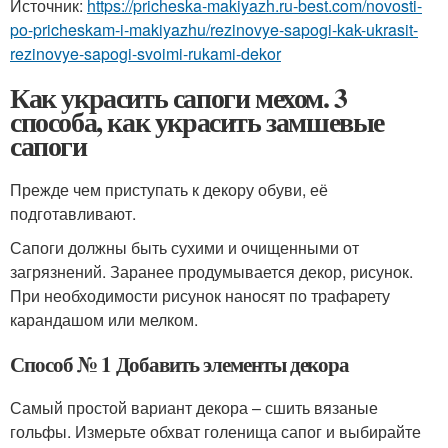
Источник:
https://pricheska-makiyazh.ru-best.com/novosti-
po-pricheskam-i-makiyazhu/rezinovye-sapogi-kak-ukrasit-
rezinovye-sapogi-svoimi-rukami-dekor
Как украсить сапоги мехом. 3
способа, как украсить замшевые
сапоги
Прежде чем приступать к декору обуви, её
подготавливают.
Сапоги должны быть сухими и очищенными от
загрязнений. Заранее продумывается декор, рисунок.
При необходимости рисунок наносят по трафарету
карандашом или мелком.
Способ № 1 Добавить элементы декора
Самый простой вариант декора – сшить вязаные
гольфы. Измерьте обхват голенища сапог и выбирайте