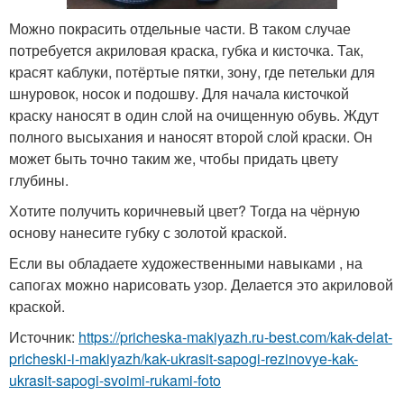
Можно покрасить отдельные части. В таком случае
потребуется акриловая краска, губка и кисточка. Так,
красят каблуки, потёртые пятки, зону, где петельки для
шнуровок, носок и подошву. Для начала кисточкой
краску наносят в один слой на очищенную обувь. Ждут
полного высыхания и наносят второй слой краски. Он
может быть точно таким же, чтобы придать цвету
глубины.
Хотите получить коричневый цвет? Тогда на чёрную
основу нанесите губку с золотой краской.
Если вы обладаете художественными навыками , на
сапогах можно нарисовать узор. Делается это акриловой
краской.
Источник:
https://pricheska-makiyazh.ru-best.com/kak-delat-
pricheski-i-makiyazh/kak-ukrasit-sapogi-rezinovye-kak-
ukrasit-sapogi-svoimi-rukami-foto