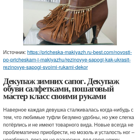
Источник:
https://pricheska-makiyazh.ru-best.com/novosti-
po-pricheskam-i-makiyazhu/rezinovye-sapogi-kak-ukrasit-
rezinovye-sapogi-svoimi-rukami-dekor
Декупаж зимних сапог. Декупаж
обуви салфетками, пошаговый
мастер класс своими руками
Наверное каждая девушка сталкивалась когда-нибудь с
тем, что любимые туфли безумно удобны, но уже слегка
потёрлись и не имеют товарного вида. Новые всегда не
проблематично приобрести, но мозоль и усталость ног –
неизбежна, пока их не разносишь под свою ножку.