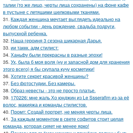
талии (то же лицо, черты лица сохранены) на фоне кафе
в пустыне с летящими шелковыми тканями.
31.
Каждая женщина мечтает выглядеть идеально на
любом событии - день рождение, свадьба подруги,
выпускной ребенка.
32.
Наша героиня 3 сезона шикарная Дарья.
33.
ии таккк. адм стилист:
34.
Ханьфу были прекрасны в разные эпохи!
35.
Ух, была б моя воля (ну и запасной дом для хранения
этого всего) я бы скупала кучу косметики!
36.
Хотите секрет красивой женщины?
37.
Без фотостудии. Без камеры.
38.
Образ невесты - это не просто платье.
39.
170226: мне жаль Хо юнджин из Le Ssserafim из-за её
волос, макияжа и команды стилистов.
40.
Промт: Создай портрет, не меняя черты лица.
41.
За каждым моментом в свете софитов стоит целая
команда, которая сияет не менее ярко!