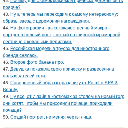
42.
Почему для съёмок макияж и причёска должны быть
поярче?
43.
Ну а теперь мы переходим к самому интересному:
образы звезд с церемонии награждения.
44.
На фотографии - высококачественный макро -
портрет в полный рост, снятый на широкой мраморной
лестнице с коваными перилами.
45.
Российская модель в трусах для иностранного
бренда снялась.
46.
Второе фото банана про.
47.
Девушка показала свою прическу и развеселила
пользователей сети.
48.
Совершенный образ к празднику от Palmira SPA &
Beauty.
49.
Ну все, от 7 лайв в костюмах за столом на новый год:
они хотят, чтобы мы приходили почаще: приходили
почаще?
50.
Создай портрет, не меняя черты лица.