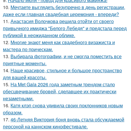
9.
Начало июля - повод для красивого макияжа!
10.
Мечтаете выглядеть безупречно в день регистрации,
даже если главная свадебная церемония - впереди?
11.
Анастасия Волочкова решила отойти от своего
привычного имиджа "Белого Лебедя" и предстала перед
публикой в неожиданном облике.
12.
Многие знают меня как свадебного визажиста и
мастера по прическам.
13.
Выбирала фотографии, и не смогла поместить все
приятные моменты.
14.
Наше красивое, стильное и большое пространство
для вашей красоты.
15.
На Met Gala 2026 года заметным трендом стало
обесцвечивание бровей, сделавшее их практически
незаметными.
16.
Катя клэп снова удивила своих поклонников новым
образом.
17.
46-Летняя Виктория боня вновь стала обсуждаемой
персоной на каннском кинофестивале.