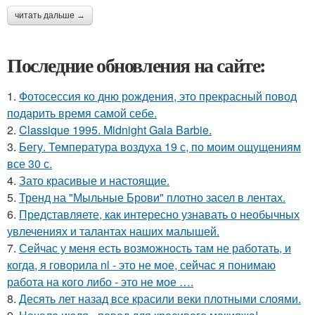
читать дальше →
Последние обновления на сайте:
1.
Фотосессия ко дню рождения, это прекрасный повод
подарить время самой себе.
2.
Classique 1995. Midnight Gala Barbie.
3.
Бегу. Температура воздуха 19 с, по моим ощущениям
все 30 с.
4.
Зато красивые и настоящие.
5.
Тренд на "Мыльные Брови" плотно засел в лентах.
6.
Представляете, как интересно узнавать о необычных
увлечениях и талантах наших малышей.
7.
Сейчас у меня есть возможность там не работать, и
когда, я говорила nl - это не мое, сейчас я понимаю
работа на кого либо - это не мое ….
8.
Десять лет назад все красили веки плотными слоями.