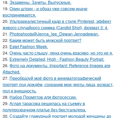
18.
Экзамены. Зачеты. Выпускные.
19.
Один штрих - и образ уже совсем иначе
воспринимается.
20.
Ультрареалистичный кадр в стиле Pinterest, эффект
живого случайного снимка (Candid Shot), формат 3: 4.
21.
Photoshoots@Jenna_lee_Dewan Jennadewan.
22.
Каким может быть мужской портрет?
23.
Estet Fashion Week.
24.
Очень часто слышу, лена очень красиво, но это не я.
25.
Extremely Detailed, High - Fashion Beauty Portrait.
26.
Фото на документы. Important: Reference Images are
Attached.
27.
Преобразуй моё фото в кинематографический
портрет под дождём, сохранив мои черты лица, возраст,
пол и внешность.
28.
Набор Промптов для фотосессии.
29.
Аглая тарасова решилась на съемку в
полупрозрачном платье без бюстгальтера.
30.
Создайте гламурный портрет молодой женщины до