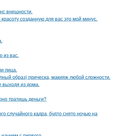
нс внешности.
 красоту созданную для вас это мой минус.
.
 из вас.
и лица.
олный образ) прическа, макияж любой сложности.
 выходя из дома.
арно тратишь деньги?
о случайного кадра, будто снято ночью на
 начнем с первого.