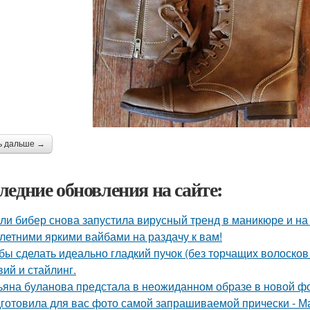
ь дальше →
ледние обновления на сайте:
ли бибер снова запустила вирусный тренд в маникюре и на 
 летними яркими вайбами на раздачу к вам!
бы сделать идеально гладкий пучок (без торчащих волосков
вий и стайлинг.
ьяна буланова предстала в неожиданном образе в новой ф
готовила для вас фото самой запрашиваемой прически - М