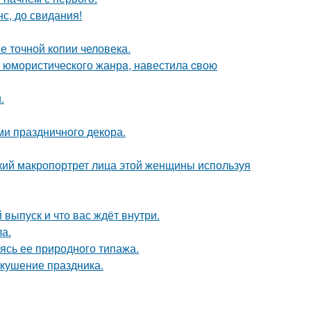
с, до свидания!
е точной копии человека.
а юмористичеcкого жанрa, навестила cвою
.
ми праздничного декора.
кий макропортрет лица этой женщины используя
выпуск и что вас ждёт внутри.
ла.
сь ее природного типажа.
вкушение праздника.