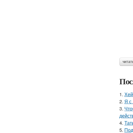
читат
Пос
1.
Хей
2.
Я с
3.
Что
дейст
4.
Тат
5.
Под