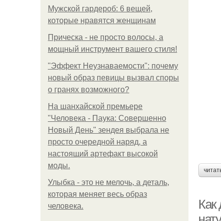
Мужской гардероб: 6 вещей,
которые нравятся женщинам
Прическа - не просто волосы, а
мощный инструмент вашего стиля!
"Эффект Неузнаваемости": почему
новый образ певицы вызвал споры
о гранях возможного?
На шанхайской премьере
"Человека - Паука: Совершенно
Новый День" зендея выбрала не
просто очередной наряд, а
настоящий артефакт высокой
моды.
читат
Улыбка - это не мелочь, а деталь,
которая меняет весь образ
Как 
человека.
нат