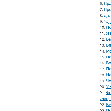
6.
Пра
7.
Про
8.
Да,
9.
"Од
10.
Не
11.
Я 
12.
Вы
13.
Вп
14.
Мо
15.
По
16.
Во
17.
По
18.
Не
19.
Че
20.
У 
21.
Фо
улице
22.
Ве
23.
По