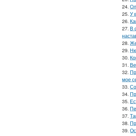
24.
Ол
25.
У 
26.
Ка
27.
В 
наста
28.
Же
29.
Ню
30.
Ко
31.
Ве
32.
Пр
мое се
33.
Со
34.
Пр
35.
Ес
36.
Пе
37.
Та
38.
Пр
39.
Ос