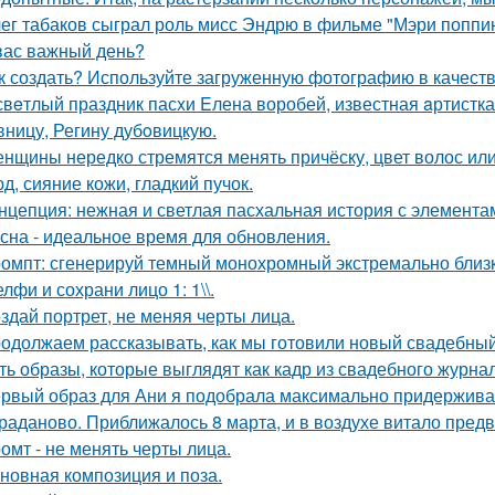
ег табаков сыграл роль мисс Эндрю в фильме "Мэри поппин
вас важный день?
к создать? Используйте загруженную фотографию в качеств
свeтлый праздник пасxи Eлена воробей, известная aртистк
вницу, Регину дубoвицкую.
нщины нередко стремятся менять причёску, цвет волос или
д, сияние кожи, гладкий пучок.
нцепция: нежная и светлая пасхальная история с элемента
сна - идеальное время для обновления.
омпт: сгенерируй темный монохромный экстремально близ
лфи и сохрани лицо 1: 1\\.
здай портрет, не меняя черты лица.
одолжаем рассказывать, как мы готовили новый свадебный 
ть образы, которые выглядят как кадр из свадебного журна
рвый образ для Ани я подобрала максимально придерживая
раданово. Приближалось 8 марта, и в воздухе витало пред
омт - не менять черты лица.
новная композиция и поза.