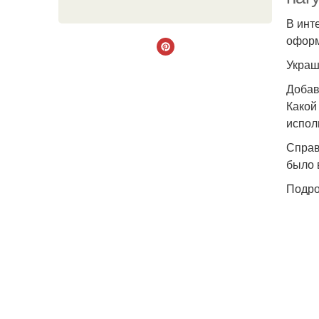
В инт
оформ
Украш
Добав
Какой
испол
Справ
было 
Подро