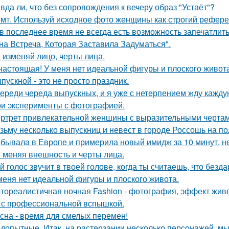
вда ли, что без сопровождения к вечеру образ "Устаёт"?
мт. Используй исходное фото женщины как строгий рефере
 в последнее время не всегда есть возможность запечатлить
на Встреча, Которая Заставила Задуматься".
 изменяй лицо, черты лица.
настоящая! У меня нет идеальной фигуры и плоского живота
пускной - это не просто праздник.
ереди череда выпускных, и я уже с нетерпением жду каждую
и эксперименты с фотографией.
ртрет привлекательной женщины с выразительными чертам
зьму несколько выпускниц и невест в городе Россошь на п
бывала в Европе и примерила новый имидж за 10 минут, не
 меняя внешность и черты лица.
й голос звучит в твоей голове, когда ты считаешь, что безд
меня нет идеальной фигуры и плоского живота.
тореалистичная ночная Fashion - фотография, эффект живог
 с профессиональной вспышкой.
сна - время для смелых перемен!
допытные. Итак, на растерзании несколько персонажей, мы