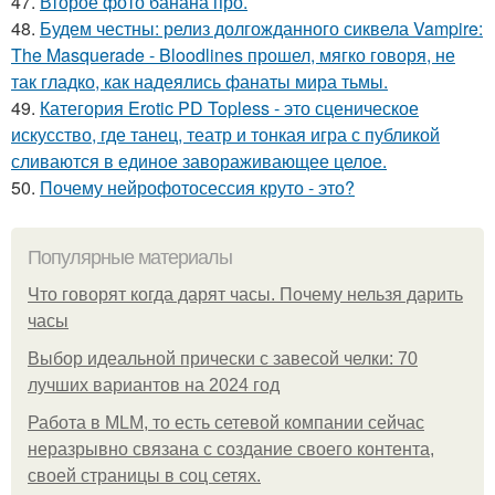
47.
Второе фото банана про.
48.
Будем честны: релиз долгожданного сиквела Vampire:
The Masquerade - Bloodlines прошел, мягко говоря, не
так гладко, как надеялись фанаты мира тьмы.
49.
Категория Erotic PD Topless - это сценическое
искусство, где танец, театр и тонкая игра с публикой
сливаются в единое завораживающее целое.
50.
Почему нейрофотосессия круто - это?
Популярные материалы
Что говорят когда дарят часы. Почему нельзя дарить
часы
Выбор идеальной прически с завесой челки: 70
лучших вариантов на 2024 год
Работа в MLM, то есть сетевой компании сейчас
неразрывно связана с создание своего контента,
своей страницы в соц сетях.