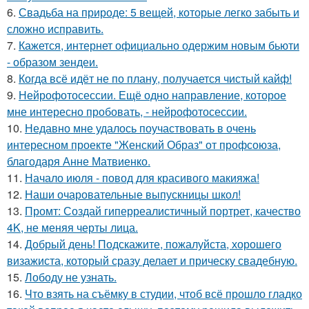
6.
Свадьба на природе: 5 вещей, которые легко забыть и
сложно исправить.
7.
Кажется, интернет официально одержим новым бьюти
- образом зендеи.
8.
Когда всё идёт не по плану, получается чистый кайф!
9.
Нейрофотосессии. Ещё одно направление, которое
мне интересно пробовать, - нейрофотосессии.
10.
Недавно мне удалось поучаствовать в очень
интересном проекте "Женский Образ" от профсоюза,
благодаря Анне Матвиенко.
11.
Начало июля - повод для красивого макияжа!
12.
Наши очаровательные выпускницы школ!
13.
Промт: Создай гиперреалистичный портрет, качество
4K, не меняя черты лица.
14.
Добрый день! Подскажите, пожалуйста, хорошего
визажиста, который сразу делает и прическу свадебную.
15.
Лободу не узнать.
16.
Что взять на съёмку в студии, чтоб всё прошло гладко