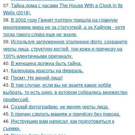
37.
Тайна дома с часами The House With a Clock in Its
Walls (2018).
38.
В 2002 году Гвинет пэлтроу пришла на главную
кинопремию мира не за статуэткой, а за Хайпом - хотя
тогда такого слова еще не знали.
39.
Используя загруженное эталонное фото, сохраните
черты лица, структуру костей, тон кожи и прическу на
100% идентичными оригиналу.
40.
В женщина должна быть тайна.
41.
Календарь красоты на февраль.
42.
Промт. Не меняй лицо!
43.
В том случае, если вы не знаете какое хобби
выбрать, то есть одно, в котором собрались множество
профессий.
44.
Создай фотографию, не меняя черты лица.
45.
5 причин сделать макияж и причёску без повода.
46.
Инструкцию вам написал, как подготовиться к
съемке.