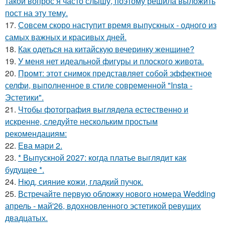
такой вопрос я часто слышу, поэтому решила выложить
пост на эту тему.
17.
Совсем скоро наступит время выпускных - одного из
самых важных и красивых дней.
18.
Как одеться на китайскую вечеринку женщине?
19.
У меня нет идеальной фигуры и плоского живота.
20.
Промт: этот снимок представляет собой эффектное
селфи, выполненное в стиле современной "Insta -
Эстетики".
21.
Чтобы фотография выглядела естественно и
искренне, следуйте нескольким простым
рекомендациям:
22.
Ева мари 2.
23.
* Выпускной 2027: когда платье выглядит как
будущее *.
24.
Нюд, сияние кожи, гладкий пучок.
25.
Встречайте первую обложку нового номера Wedding
апрель - май'26, вдохновленного эстетикой ревущих
двадцатых.