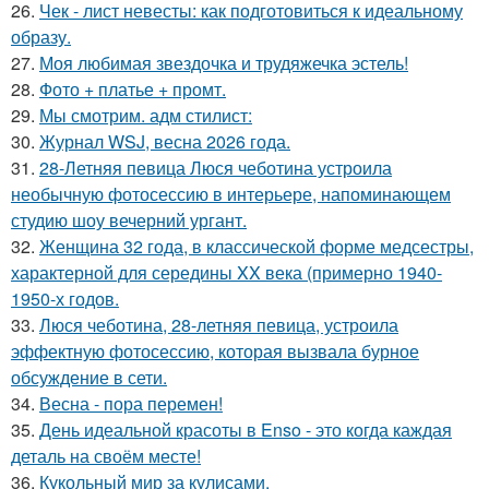
26.
Чек - лист невесты: как подготовиться к идеальному
образу.
27.
Моя любимая звездочка и трудяжечка эстель!
28.
Фото + платье + промт.
29.
Мы смотрим. адм стилист:
30.
Журнал WSJ, весна 2026 года.
31.
28-Летняя певица Люся чеботина устроила
необычную фотосессию в интерьере, напоминающем
студию шоу вечерний ургант.
32.
Женщина 32 года, в классической форме медсестры,
характерной для середины XX века (примерно 1940-
1950-х годов.
33.
Люся чеботина, 28-летняя певица, устроила
эффектную фотосессию, которая вызвала бурное
обсуждение в сети.
34.
Весна - пора перемен!
35.
День идеальной красоты в Enso - это когда каждая
деталь на своём месте!
36.
Кукольный мир за кулисами.