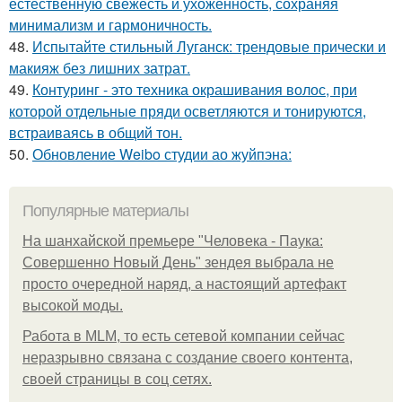
естественную свежесть и ухоженность, сохраняя
минимализм и гармоничность.
48.
Испытайте стильный Луганск: трендовые прически и
макияж без лишних затрат.
49.
Контуринг - это техника окрашивания волос, при
которой отдельные пряди осветляются и тонируются,
встраиваясь в общий тон.
50.
Обновление Weibo студии ао жуйпэна:
Популярные материалы
На шанхайской премьере "Человека - Паука:
Совершенно Новый День" зендея выбрала не
просто очередной наряд, а настоящий артефакт
высокой моды.
Работа в MLM, то есть сетевой компании сейчас
неразрывно связана с создание своего контента,
своей страницы в соц сетях.