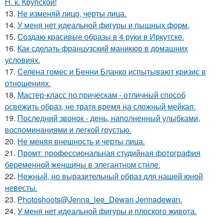
Н. к. Крупской!
13.
Не изменяй лицо, черты лица.
14.
У меня нет идеальной фигуры и пышных форм.
15.
Создаю красивые образы в 4 руки в Иркутске.
16.
Как сделать французский маникюр в домашних
условиях.
17.
Селена гомес и Бенни Бланко испытывают кризис в
отношениях.
18.
Мастер-класс по прическам - отличный способ
освежить образ, не тратя время на сложный мейкап.
19.
Последний звонок - день, наполненный улыбками,
воспоминаниями и легкой грустью.
20.
Не меняя внешность и черты лица.
21.
Промт: профессиональная студийная фотография
беременной женщины в элегантном стиле.
22.
Нежный, но выразительный образ для нашей юной
невесты.
23.
Photoshoots@Jenna_lee_Dewan Jennadewan.
24.
У меня нет идеальной фигуры и плоского живота.