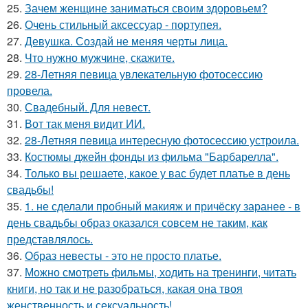
25.
Зачем женщине заниматься своим здоровьем?
26.
Очень стильный аксессуар - портупея.
27.
Девушка. Создай не меняя черты лица.
28.
Что нужно мужчине, скажите.
29.
28-Летняя певица увлекательную фотосессию
провела.
30.
Свадебный. Для невест.
31.
Вот так меня видит ИИ.
32.
28-Летняя певица интересную фотосессию устроила.
33.
Костюмы джейн фонды из фильма "Барбарелла".
34.
Только вы решаете, какое у вас будет платье в день
свадьбы!
35.
1. не сделали пробный макияж и причёску заранее - в
день свадьбы образ оказался совсем не таким, как
представлялось.
36.
Образ невесты - это не просто платье.
37.
Можно смотреть фильмы, ходить на тренинги, читать
книги, но так и не разобраться, какая она твоя
женственность и сексуальность!