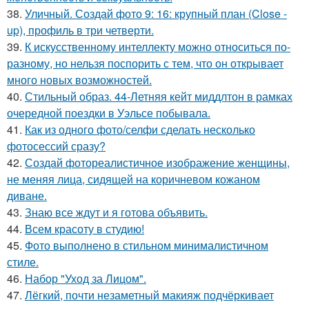
38.
Уличный. Создай фото 9: 16: крупный план (Close -
up), профиль в три четверти.
39.
К искусственному интеллекту можно относиться по-
разному, но нельзя поспорить с тем, что он открывает
много новых возможностей.
40.
Стильный образ. 44-Летняя кейт миддлтон в рамках
очередной поездки в Уэльсе побывала.
41.
Как из одного фото/селфи сделать несколько
фотосессий сразу?
42.
Создай фотореалистичное изображение женщины,
не меняя лица, сидящей на коричневом кожаном
диване.
43.
Знаю все ждут и я готова объявить.
44.
Всем красоту в студию!
45.
Фото выполнено в стильном минималистичном
стиле.
46.
Набор "Уход за Лицом".
47.
Лёгкий, почти незаметный макияж подчёркивает