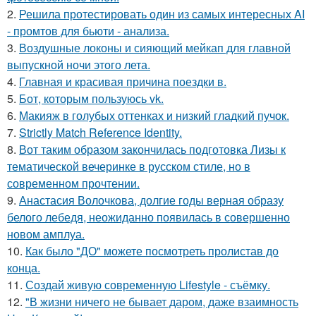
2.
Решила протестировать один из самых интересных AI
- промтов для бьюти - анализа.
3.
Воздушные локоны и сияющий мейкап для главной
выпускной ночи этого лета.
4.
Главная и красивая причина поездки в.
5.
Бот, которым пользуюсь vk.
6.
Макияж в голубых оттенках и низкий гладкий пучок.
7.
Strictly Match Reference Identity.
8.
Вот таким образом закончилась подготовка Лизы к
тематической вечеринке в русском стиле, но в
современном прочтении.
9.
Анастасия Волочкова, долгие годы верная образу
белого лебедя, неожиданно появилась в совершенно
новом амплуа.
10.
Как было "ДО" можете посмотреть пролистав до
конца.
11.
Создай живую современную Lifestyle - съёмку.
12.
"В жизни ничего не бывает даром, даже взаимность