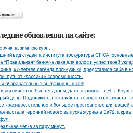
ь дальше →
ледние обновления на сайте:
орчик на зимнюю курн.
шний вид студента института прокуратуры СГЮА: основные
а "Правильная" баночка лака для волос и успех твоей укла
онна, 67-летняя легенда поп-музыки, представила себя в 
ли: путь от классики к современности.
и очаровательные выпускницы школ!
жизни ничего не бывает даром, даже взаимность Н. к. Крупск
рый день! Подскажите, пожалуйста, хорошего визажиста, ко
е красивое, стильное и большое пространство для вашей к
анна стала героиней нового выпуска журнала Ee72, а кре
фул.
еальная челка за пару минут.