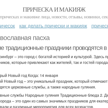
ПРИЧЕСКА И МАКИЯЖ
прическах и макияже лица, новости, отзывы, новинки, сек
ичесок
как делать прически и макияж
причес
вославная пасха
ие традиционные праздники проводятся в
ринбург – это город с богатой историей и культурой. Здес
ников, которые привлекают как жителей, так и гостей город
арый Новый год Когда: 14 января
й Новый год – это уникальный праздник, который отмечают
дятся церковные службы, а также народные гуляния.
вные службы Народные гуляния Традиционные блюда 2. День
города – это один из самых значимых праздников для екате
вали и различные мероприятия для всех возрастов.