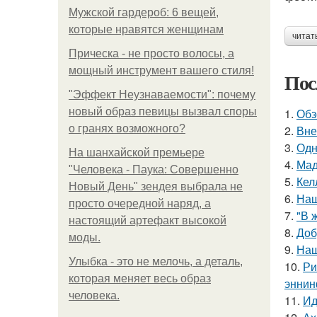
Мужской гардероб: 6 вещей,
которые нравятся женщинам
читат
Прическа - не просто волосы, а
мощный инструмент вашего стиля!
Пос
"Эффект Неузнаваемости": почему
новый образ певицы вызвал споры
1.
Обз
о гранях возможного?
2.
Вне
3.
Одн
На шанхайской премьере
4.
Мад
"Человека - Паука: Совершенно
5.
Кел
Новый День" зендея выбрала не
6.
Наш
просто очередной наряд, а
7.
"В 
настоящий артефакт высокой
8.
Доб
моды.
9.
Наш
Улыбка - это не мелочь, а деталь,
10.
Ри
которая меняет весь образ
эннин
человека.
11.
Ид