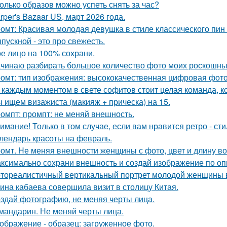
олько образов можно успеть снять за час?
rper's Bazaar US, март 2026 года.
омт: Красивая молодая девушка в стиле классического пин -а
пускной - это про свежесть.
е лицо на 100% сохрани.
чинаю разбирать большое количество фото моих роскошных
омт: тип изображения: высококачественная цифровая фотогр
 каждым моментом в свете софитов стоит целая команда, ко
 ищем визажиста (макияж + прическа) на 15.
омпт: промпт: не меняй внешность.
имание! Только в том случае, если вам нравится ретро - сти
лендарь красоты на февраль.
омт. Не меняя внешности женщины с фото, цвет и длину во
ксимально сохрани внешность и создай изображение по оп
тореалистичный вертикальный портрет молодой женщины в сти
ина кабаева совершила визит в столицу Китая.
здай фотографию, не меняя черты лица.
 мандарин. Не меняй черты лица.
ображение - образец: загруженное фото.