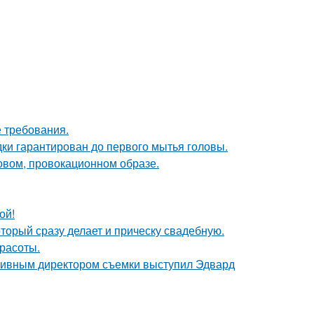
 требования.
дки гарантирован до первого мытья головы.
новом, провокационном образе.
ой!
торый сразу делает и прическу свадебную.
расоты.
ативным директором съемки выступил Эдвард