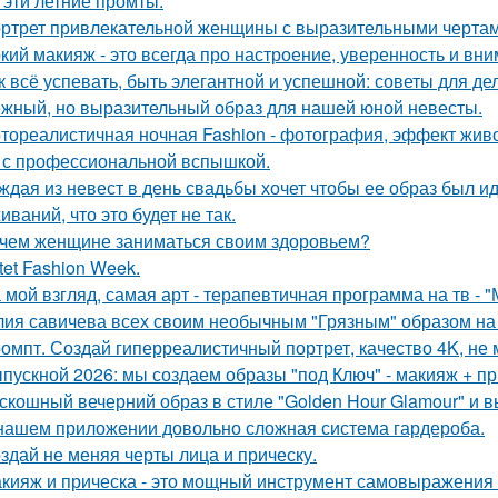
 эти летние промты.
ртрет привлекательной женщины с выразительными чертам
кий макияж - это всегда про настроение, уверенность и вни
к всё успевать, быть элегантной и успешной: советы для д
жный, но выразительный образ для нашей юной невесты.
тореалистичная ночная Fashion - фотография, эффект живог
 с профессиональной вспышкой.
ждая из невест в день свадьбы хочет чтобы ее образ был и
ваний, что это будет не так.
чем женщине заниматься своим здоровьем?
tet Fashion Week.
 мой взгляд, самая арт - терапевтичная программа на тв - 
ия савичева всех своим необычным "Грязным" образом на
омпт. Создай гиперреалистичный портрет, качество 4K, не 
пускной 2026: мы создаем образы "под Ключ" - макияж + пр
скошный вечерний образ в стиле "Golden Hour Glamour" и 
нашем приложении довольно сложная система гардероба.
здай не меняя черты лица и прическу.
кияж и прическа - это мощный инструмент самовыражения и