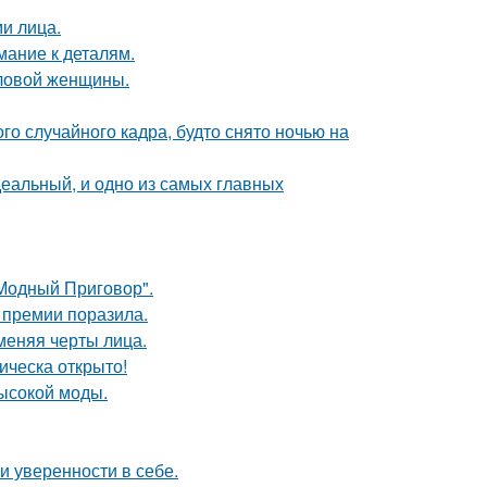
и лица.
мание к деталям.
еловой женщины.
о случайного кадра, будто снято ночью на
деальный, и одно из самых главных
"Модный Приговор".
 премии поразила.
меняя черты лица.
ическа открыто!
высокой моды.
 уверенности в себе.