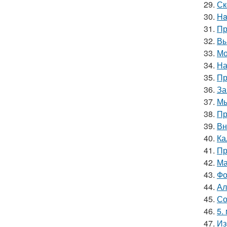
29.
Ск
30.
Ha
31.
Пр
32.
Вы
33.
Мо
34.
На
35.
Пр
36.
За
37.
Мы
38.
Пр
39.
Вн
40.
Ка
41.
Пр
42.
Ма
43.
Фо
44.
Ал
45.
Со
46.
5.
47.
Из