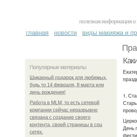
полезная информация о 
главная
новости
виды макияжа и пр
Пра
Как
Популярные материалы
Екате
Шикарный подарок для любимых,
празд
будь то 14 февраля, 8 марта или
день рождения!
1. Ст
Стары
Работа в MLM, то есть сетевой
прово
компании сейчас неразрывно
связана с создание своего
Церко
контента, своей страницы в соц
День 
сетях.
фести