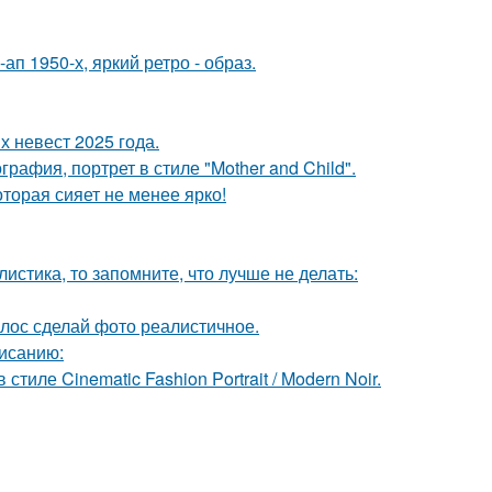
п 1950-х, яркий ретро - образ.
 невест 2025 года.
афия, портрет в стиле "Mother and Child".
торая сияет не менее ярко!
листика, то запомните, что лучше не делать:
лос сделай фото реалистичное.
исанию:
ле Cinematic Fashion Portrait / Modern Noir.