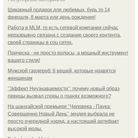
Шикарный подарок для любимых, будь то 14
февраля, 8 марта или день рождения!
Работа в MLM, то есть сетевой компании сейчас
неразрывно связана с создание своего контента,
своей страницы в соц сетях.
Прическа - не просто волосы, а мощный инструмент
вашего стиля!
Мужской гардероб: 6 вещей, которые нравятся
женщинам
"Эффект Неузнаваемости": почему новый образ
певицы вызвал споры о гранях возможного?
На шанхайской премьере "Человека - Паука:
Совершенно Новый День" зендея выбрала не
просто очередной наряд, а настоящий артефакт
высокой моды.