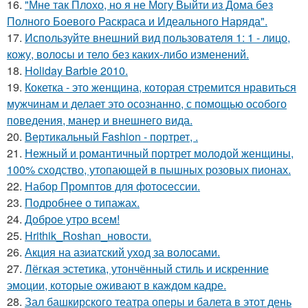
16.
"Мне так Плохо, но я не Могу Выйти из Дома без
Полного Боевого Раскраса и Идеального Наряда".
17.
Используйте внешний вид пользователя 1: 1 - лицо,
кожу, волосы и тело без каких-либо изменений.
18.
Holiday Barbie 2010.
19.
Кокетка - это женщина, которая стремится нравиться
мужчинам и делает это осознанно, с помощью особого
поведения, манер и внешнего вида.
20.
Вертикальный Fashion - портрет, .
21.
Нежный и романтичный портрет молодой женщины,
100% сходство, утопающей в пышных розовых пионах.
22.
Набор Промптов для фотосессии.
23.
Подробнее о типажах.
24.
Доброе утро всем!
25.
Hrithik_Roshan_новости.
26.
Акция на азиатский уход за волосами.
27.
Лёгкая эстетика, утончённый стиль и искренние
эмоции, которые оживают в каждом кадре.
28.
Зал башкирского театра оперы и балета в этот день