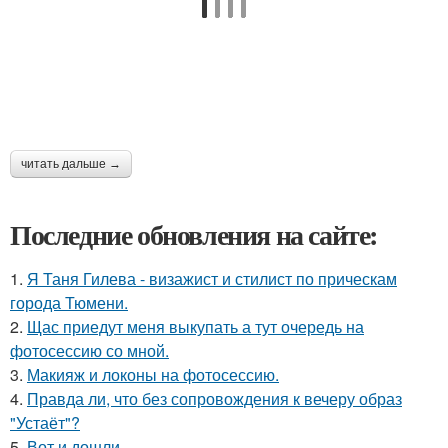
читать дальше →
Последние обновления на сайте:
1.
Я Таня Гилева - визажист и стилист по прическам
города Тюмени.
2.
Щас приедут меня выкупать а тут очередь на
фотосессию со мной.
3.
Макияж и локоны на фотосессию.
4.
Правда ли, что без сопровождения к вечеру образ
"Устаёт"?
5.
Вот и дошли.