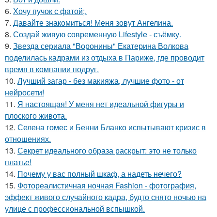
6.
Хочу пучок с фатой;.
7.
Давайте знакомиться! Меня зовут Ангелина.
8.
Создай живую современную Lifestyle - съёмку.
9.
Звезда сериала "Воронины" Екатерина Волкова
поделилась кадрами из отдыха в Париже, где проводит
время в компании подруг.
10.
Лучший загар - без макияжа, лучшие фото - от
нейросети!
11.
Я настоящая! У меня нет идеальной фигуры и
плоского живота.
12.
Селена гомес и Бенни Бланко испытывают кризис в
отношениях.
13.
Секрет идеального образа раскрыт: это не только
платье!
14.
Почему у вас полный шкаф, а надеть нечего?
15.
Фотореалистичная ночная Fashion - фотография,
эффект живого случайного кадра, будто снято ночью на
улице с профессиональной вспышкой.