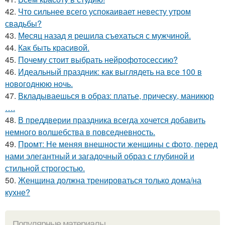
42.
Что сильнее всего успокаивает невесту утром
свадьбы?
43.
Мeсяц назад я решила съeхаться с мужчиной.
44.
Как быть красивой.
45.
Почему стоит выбрать нейрофотосессию?
46.
Идеальный праздник: как выглядеть на все 100 в
новогоднюю ночь.
47.
Вкладываешься в образ: платье, прическу, маникюр
….
48.
В преддверии праздника всегда хочется добавить
немного волшебства в повседневность.
49.
Промт: Не меняя внешности женщины с фото, перед
нами элегантный и загадочный образ с глубиной и
стильной строгостью.
50.
Женщина должна тренироваться только дома/на
кухне?
Популярные материалы