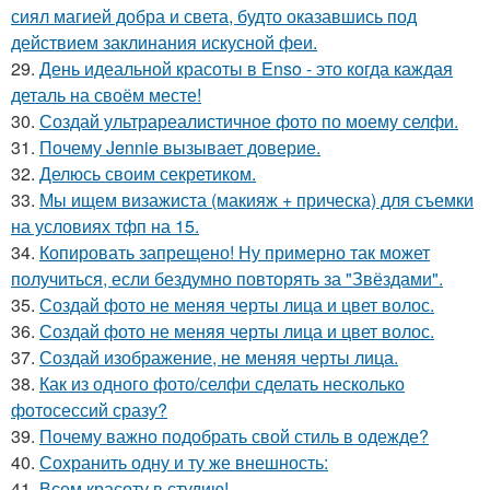
сиял магией добра и света, будто оказавшись под
действием заклинания искусной феи.
29.
День идеальной красоты в Enso - это когда каждая
деталь на своём месте!
30.
Создай ультрареалистичное фото по моему селфи.
31.
Почему Jennie вызывает доверие.
32.
Делюсь своим секретиком.
33.
Мы ищем визажиста (макияж + прическа) для съемки
на условиях тфп на 15.
34.
Копировать запрещено! Ну примерно так может
получиться, если бездумно повторять за "Звёздами".
35.
Создай фото не меняя черты лица и цвет волос.
36.
Создай фото не меняя черты лица и цвет волос.
37.
Создай изображение, не меняя черты лица.
38.
Как из одного фото/селфи сделать несколько
фотосессий сразу?
39.
Почему важно подобрать свой стиль в одежде?
40.
Сохранить одну и ту же внешность:
41.
Всем красоту в студию!