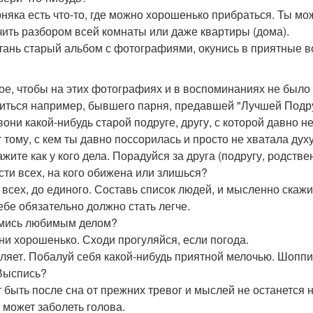
няка есть что-то, где можно хорошенько прибраться. Ты мож
чить разбором всей комнаты или даже квартиры (дома).
стань старый альбом с фотографиями, окунись в приятные 
ое, чтобы на этих фотографиях и в воспоминаниях не было 
иться например, бывшего парня, предавшей "Лучшей Подруг
звони какой-нибудь старой подруге, другу, с которой давно 
 тому, с кем ты давно поссорилась и просто не хватала дух
жите как у кого дела. Порадуйся за друга (подругу, родстве
ости всех, на кого обижена или злишься?
- всех, до единого. Составь список людей, и мысленно скаж
Тебе обязательно должно стать легче.
ймись любимым делом?
ни хорошенько. Сходи прогуляйся, если погода.
ляет. Побалуй себя какой-нибудь приятной мелочью. Шоппи
 Выспись?
 быть после сна от прежних тревог и мыслей не останется 
, может заболеть голова.