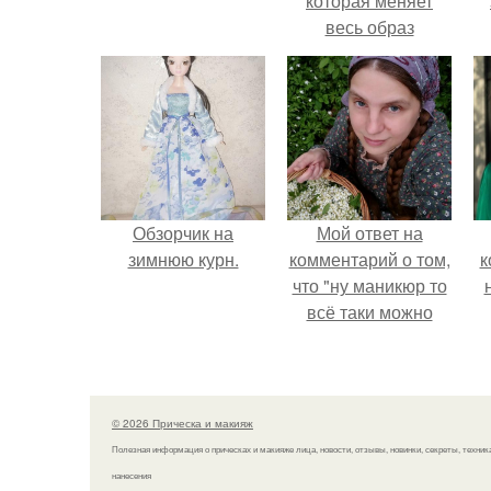
которая меняет
весь образ
человека.
Обзорчик на
Мой ответ на
зимнюю курн.
комментарий о том,
к
что "ну маникюр то
всё таки можно
было бы сделать.
© 2026 Прическа и макияж
Полезная информация о прическах и макияже лица, новости, отзывы, новинки, секреты, техник
нанесения