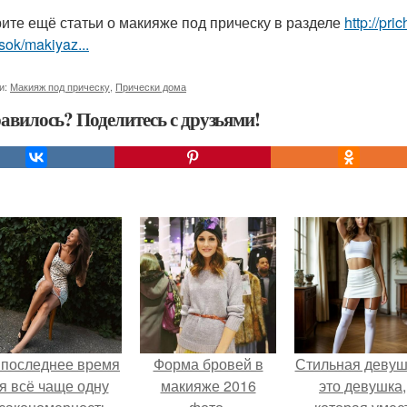
ите ещё статьи о макияже под прическу в разделе
http://pr
sok/makiyaz...
и:
Макияж под прическу
,
Прически дома
авилось? Поделитесь с друзьями!
 последнее время
Форма бровей в
Стильная девуш
я всё чаще одну
макияже 2016
это девушка,