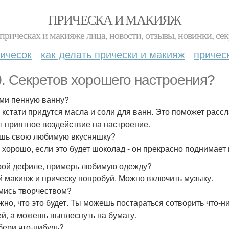
ПРИЧЕСКА И МАКИЯЖ
прическах и макияже лица, новости, отзывы, новинки, сек
ичесок
как делать прически и макияж
причес
0. Секретов хорошего настроения?
ими пенную ванну?
 кстати придутся масла и соли для ванн. Это поможет рассл
т приятное воздействие на настроение.
ешь свою любимую вкусняшку?
 хорошо, если это будет шоколад - он прекрасно поднимает
трой дефиле, примерь любимую одежду?
 макияж и прическу попробуй. Можно включить музыку.
ймись творчеством?
жно, что это будет. Ты можешь постараться сотворить что-н
й, а можешь выплеснуть на бумагу.
збери что-нибудь?