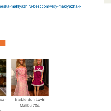
icheska-makiyazh.ru-best.com/vidy-makiyazha-i-
ка -
Barbie Sun Lovin
Malibu 70s.