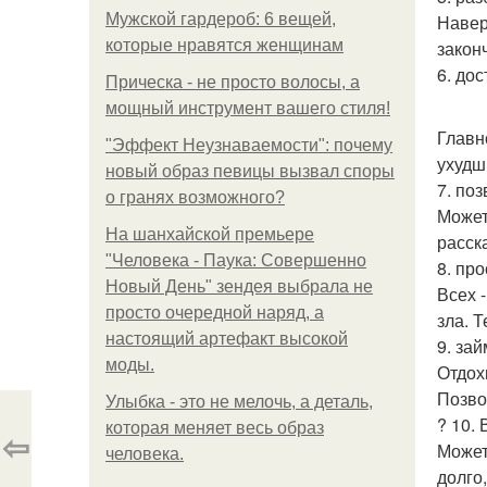
Мужской гардероб: 6 вещей,
Навер
которые нравятся женщинам
закон
6. до
Прическа - не просто волосы, а
мощный инструмент вашего стиля!
Главн
"Эффект Неузнаваемости": почему
ухудш
новый образ певицы вызвал споры
7. по
о гранях возможного?
Может
На шанхайской премьере
расска
"Человека - Паука: Совершенно
8. пр
Новый День" зендея выбрала не
Всех 
просто очередной наряд, а
зла. 
настоящий артефакт высокой
9. за
моды.
Отдох
Позво
Улыбка - это не мелочь, а деталь,
? 10.
которая меняет весь образ
⇦
Может
человека.
долго