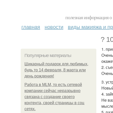
полезная информация о 
главная
новости
виды макияжа и пр
? 1
1. пр
Очень
Популярные материалы
окаже
Шикарный подарок для любимых,
2. съ
будь то 14 февраля, 8 марта или
Очень
день рождения!
3. ус
Работа в MLM, то есть сетевой
Новый
компании сейчас неразрывно
4. за
связана с создание своего
Не ва
контента, своей страницы в соц
мысле
сетях.
5. ра