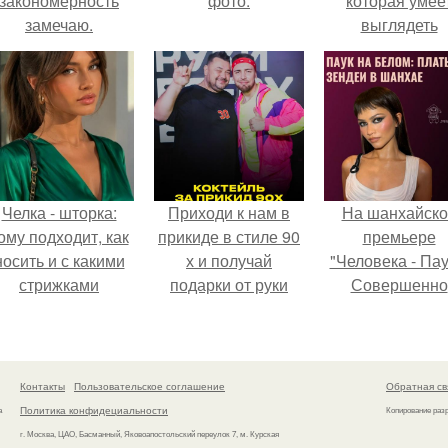
закономерность
фото.
которая умее
замечаю.
выглядеть
привлекательн
элегантно в лю
ситуации.
Челка - шторка:
Приходи к нам в
На шанхайско
ому подходит, как
прикиде в стиле 90
премьере
носить и с какими
х и получай
"Человека - Пау
стрижками
подарки от руки
Совершенно
сочетать.
вверх!
Новый День"
зендея выбрала
просто очеред
наряд, а насто
Контакты
Пользовательское соглашение
Обратная св
артефакт высо
Политика конфидециальности
а
Копирование раз
моды.
г. Москва, ЦАО, Басманный, Яковоапостольский переулок 7, м. Курская