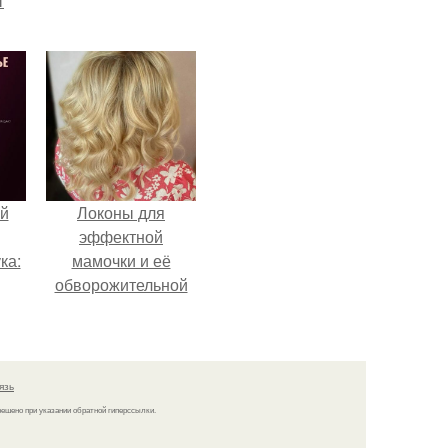
т
о и
бои
й
Локоны для
эффектной
ка:
мамочки и её
обворожительной
дочурки.
 не
ной
ящий
язь
кой
решено при указании обратной гиперссылки.