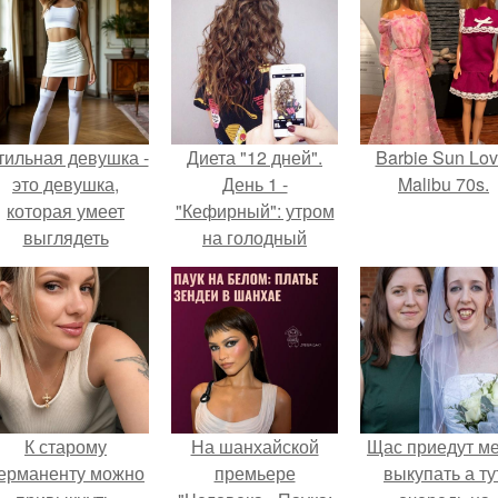
тильная девушка -
Диета "12 дней".
Barbie Sun Lov
это девушка,
День 1 -
Malibu 70s.
которая умеет
"Кефирный": утром
выглядеть
на голодный
привлекательно и
желудок 1 ст.
легантно в любои
ситуации.
К старому
На шанхайской
Щас приедут м
ерманенту можно
премьере
выкупать а ту