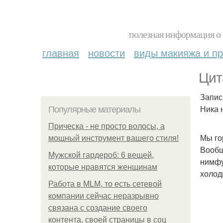
полезная информация о 
главная
новости
виды макияжа и пр
Цит
Запис
Ника 
Популярные материалы
Прическа - не просто волосы, а
Мы го
мощный инструмент вашего стиля!
Вообщ
Мужской гардероб: 6 вещей,
нимфу
которые нравятся женщинам
холод
Работа в MLM, то есть сетевой
компании сейчас неразрывно
связана с создание своего
контента, своей страницы в соц