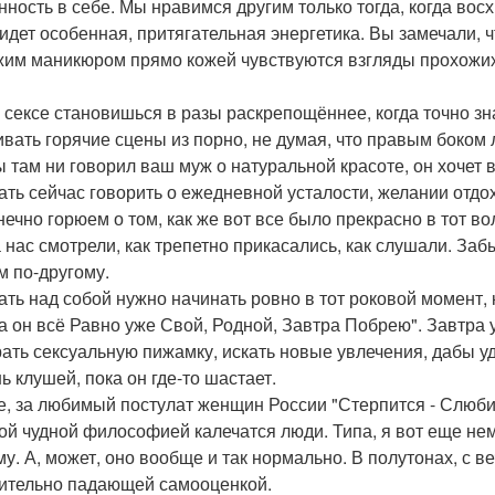
нность в себе. Мы нравимся другим только тогда, когда во
 идет особенная, притягательная энергетика. Вы замечали, 
жим маникюром прямо кожей чувствуются взгляды прохожи
в сексе становишься в разы раскрепощённее, когда точно зн
ивать горячие сцены из порно, не думая, что правым боком
ы там ни говорил ваш муж о натуральной красоте, он хочет
ать сейчас говорить о ежедневной усталости, желании отдох
нечно горюем о том, как же вот все было прекрасно в тот 
а нас смотрели, как трепетно прикасались, как слушали. Заб
м по-другому.
ать над собой нужно начинать ровно в тот роковой момент,
да он всё Равно уже Свой, Родной, Завтра Побрею". Завтра 
ать сексуальную пижамку, искать новые увлечения, дабы уд
ь клушей, пока он где-то шастает.
е, за любимый постулат женщин России "Стерпится - Слюбит
той чудной философией калечатся люди. Типа, я вот еще нем
му. А, может, оно вообще и так нормально. В полутонах, с
ительно падающей самооценкой.