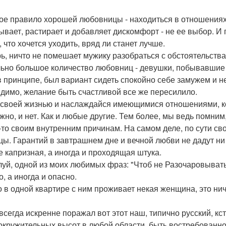
ое правило хорошей любовницы - находиться в отношениях, 
ывает, растирает и добавляет дискомфорт - не ее выбор. И 
, что хочется уходить, вряд ли станет лучше.
ь, ничто не помешает мужику разобраться с обстоятельствами
ьно большое количество любовниц - девушки, побывавшие в
 в принципе, был вариант сидеть спокойно себе замужем и н
идимо, желание быть счастливой все же пересилило.
своей жизнью и наслаждайся имеющимися отношениями, кот
но, и нет. Как и любые другие. Тем более, мы ведь помним, 
-то своим внутренним причинам. На самом деле, по сути св
цы. Гарантий в завтрашнем дне и вечной любви не дадут ни 
е капризная, а иногда и проходящая штука.
уй, одной из моих любимых фраз: "Чтоб не Разочаровывать
, а иногда и опасно.
то в одной квартире с ним проживает некая женщина, это нич
всегда искренне поражал вот этот наш, типично русский, кс
окружительных высот в любой области, быть востребованно