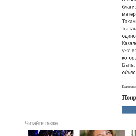
благи
матер
Таким
ты та
одино
Казал
уже в
котор
Быть,
объяс
Категори
Понр
Читайте также