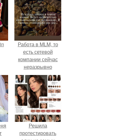
in
Работа в MLM, то
есть сетевой
компании сейчас
неразрывно
связана с создание
своего контента,
своей страницы в
соц сетях.
еня
Решила
т
протестировать