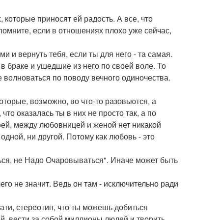
которые приносят ей радость. А все, что
помните, если в отношениях плохо уже сейчас,
 и вернуть тебя, если ты для него - та самая.
 браке и ушедшие из него по своей воле. То
е волноваться по поводу вечного одиночества.
орые, возможно, во что-то разовьются, а
что оказалась ты в них не просто так, а по
оей, между любовницей и женой нет никакой
одной, ни другой. Потому как любовь - это
ся, не Надо Очаровываться". Иначе может быть
его не значит. Ведь он там - исключительно ради
тати, стереотип, что ты можешь добиться
й, вести за собой миллионы людей и творить