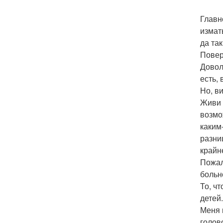
Главн
измат
да так
Повер
Довол
есть,
Но, в
Живи 
возмож
каким
разни
крайн
Пожал
больно
То, ч
детей.
Меня 
голов