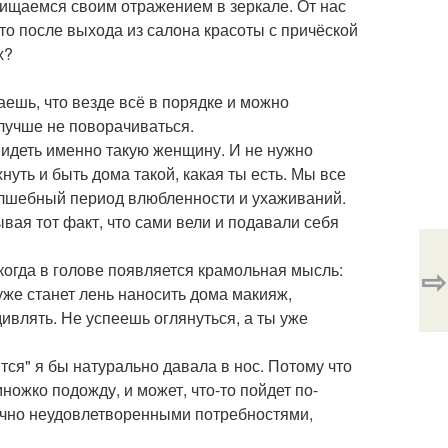
схищаемся своим отражением в зеркале. От нас
что после выхода из салона красоты с причёской
х?
аешь, что везде всё в порядке и можно
 лучше не поворачиваться.
 видеть именно такую женщину. И не нужно
нуть и быть дома такой, какая ты есть. Мы все
волшебный период влюбленности и ухаживаний.
ывая тот факт, что сами вели и подавали себя
 когда в голове появляется крамольная мысль:
⇨
уже станет лень наносить дома макияж,
ивлять. Не успеешь оглянуться, а ты уже
ся" я бы натурально давала в нос. Потому что
ножко подожду, и может, что-то пойдет по-
 вечно неудовлетворенными потребностями,