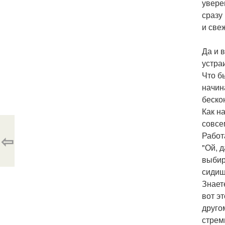
увере
сразу
и све
Да и 
устра
Что б
начин
беско
Как н
совсе
Работ
⇦
"Ой, 
выбир
сидиш
Знает
вот э
друго
стрем