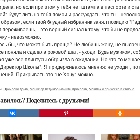
е дела, но если при этом у тебя нет штампа в паспорте и ст
ей" будут лить на тебя помои и рассуждать, что ты - неполн
 образом, если твой блудный избранник занял позицию "Радуй
м переживаешь, - это верный сигнал к тому, чтобы не продо
чку - невозможно.
ось бы, что может быть проще? Не любишь жену, не пылаешь
се поняла и сделала роковой шаг, - уходи. Будь мужиком, с
ая уже все плинтусы обгрызла в ожидании. Но что-то мешае
 Директор Школы". Я придерживаюсь мнения: не уходит, потом
нений. Прикрывать это "не Хочу" можно.
и:
Прически дома
,
Маникюр педикюр макияж прическа
,
Макияж и прическа в салоне
авилось? Поделитесь с друзьями!