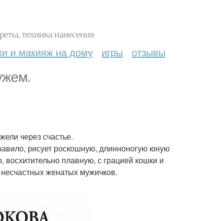
реты, техника нанесения
ки и макияж на дому
игры
отзывы
ужем.
жели через счастье.
равило, рисует роскошную, длинноногую юную
, восхитительно плавную, с грацией кошки и
 несчастных женатых мужичков.