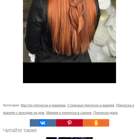
Категории:
Мастер причесок и макияжа
,
Стильные прически и макияж
,
Прическа и
макияж с выездом на дом
,
Макияж и прическа в салоне
,
Прически дома
Читайте также