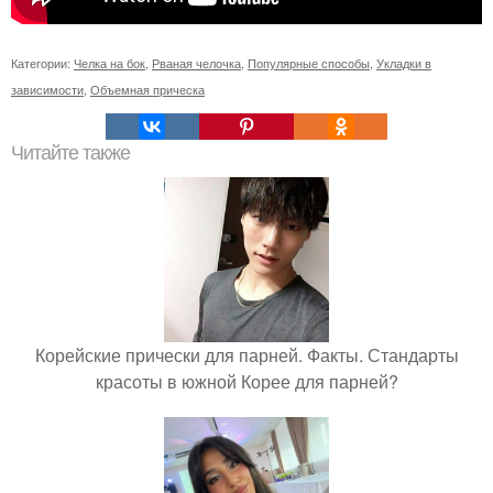
Категории:
Челка на бок
,
Рваная челочка
,
Популярные способы
,
Укладки в
зависимости
,
Объемная прическа
Читайте также
Корейские прически для парней. Факты. Стандарты
красоты в южной Корее для парней?