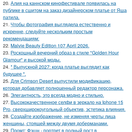
20.
Алия на каннском кинофестивале появилась на
публике в сшитом на заказ дизайнерском платье от Яша
патила.
21.
Чтобы фотография выглядела естественно и
искренне, следуйте нескольким простым
рекомендациям:
22.
Malvie Beauty Edition 107 April 2026.
23.
Роскошный вечерний образ в стиле "Golden Hour
Glamour" и высокой моды.
24.
* Выпускной 2027: когда платье выглядит как
будущее *.
25.
Для Crimson Desert выпустили модификацию,
которая добавляет полноценный редактор персонажа.
26.
Элегантность, это всегда модно и стильно.
27.
Высококачественное селфи в зеркало на Iphone 15
Pro, сверхширокоугольный объектив, эстетика влияния.
28.
Создайте изображение, не изменяя черты лица
женщины, стоящей между двумя доберманами.
29.
Промт: Фэшн - портрет в полный рост в