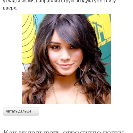
укладки челки, направляя струю воздуха уже снизу
вверх.
читать дальше →
Как укладывать отросшую челку