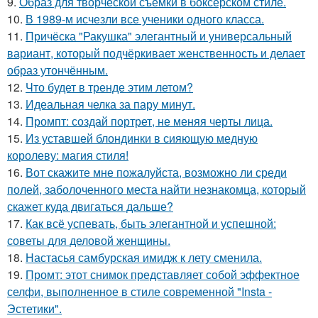
9.
Образ для творческой съемки в боксерском стиле.
10.
В 1989-м исчезли все ученики одного класса.
11.
Причёска "Ракушка" элегантный и универсальный
вариант, который подчёркивает женственность и делает
образ утончённым.
12.
Что будет в тренде этим летом?
13.
Идеальная челка за пару минут.
14.
Промпт: создай портрет, не меняя черты лица.
15.
Из уставшей блондинки в сияющую медную
королеву: магия стиля!
16.
Вот скажите мне пожалуйста, возможно ли среди
полей, заболоченного места найти незнакомца, который
скажет куда двигаться дальше?
17.
Как всё успевать, быть элегантной и успешной:
советы для деловой женщины.
18.
Настасья самбурская имидж к лету сменила.
19.
Промт: этот снимок представляет собой эффектное
селфи, выполненное в стиле современной "Insta -
Эстетики".