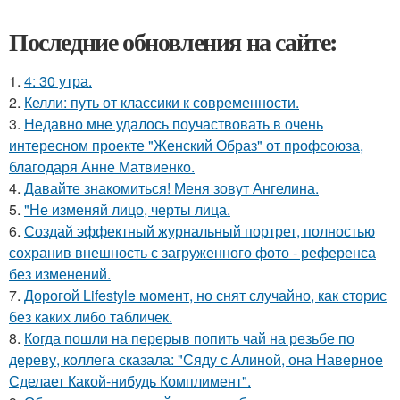
Последние обновления на сайте:
1.
4: 30 утра.
2.
Келли: путь от классики к современности.
3.
Недавно мне удалось поучаствовать в очень
интересном проекте "Женский Образ" от профсоюза,
благодаря Анне Матвиенко.
4.
Давайте знакомиться! Меня зовут Ангелина.
5.
"Не изменяй лицо, черты лица.
6.
Создай эффектный журнальный портрет, полностью
сохранив внешность с загруженного фото - референса
без изменений.
7.
Дорогой Lifestyle момент, но снят случайно, как сторис
без каких либо табличек.
8.
Когда пошли на перерыв попить чай на резьбе по
дереву, коллега сказала: "Сяду с Алиной, она Наверное
Сделает Какой-нибудь Комплимент".