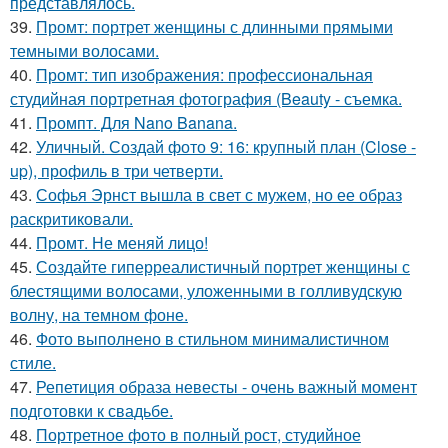
представлялось.
39.
Промт: портрет женщины с длинными прямыми
темными волосами.
40.
Промт: тип изображения: профессиональная
студийная портретная фотография (Beauty - съемка.
41.
Промпт. Для Nano Banana.
42.
Уличный. Создай фото 9: 16: крупный план (Close -
up), профиль в три четверти.
43.
Софья Эрнст вышла в свет с мужем, но ее образ
раскритиковали.
44.
Промт. Не меняй лицо!
45.
Создайте гиперреалистичный портрет женщины с
блестящими волосами, уложенными в голливудскую
волну, на темном фоне.
46.
Фото выполнено в стильном минималистичном
стиле.
47.
Репетиция образа невесты - очень важный момент
подготовки к свадьбе.
48.
Портретное фото в полный рост, студийное