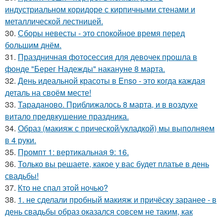
индустриальном коридоре с кирпичными стенами и
металлической лестницей.
30.
Сборы невесты - это спокойное время перед
большим днём.
31.
Праздничная фотосессия для девочек прошла в
фонде "Берег Надежды" накануне 8 марта.
32.
День идеальной красоты в Enso - это когда каждая
деталь на своём месте!
33.
Тараданово. Приближалось 8 марта, и в воздухе
витало предвкушение праздника.
34.
Образ (макияж с прической/укладкой) мы выполняем
в 4 руки.
35.
Промпт 1: вертикальная 9: 16.
36.
Только вы решаете, какое у вас будет платье в день
свадьбы!
37.
Кто не спал этой ночью?
38.
1. не сделали пробный макияж и причёску заранее - в
день свадьбы образ оказался совсем не таким, как