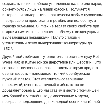
создавать тонкие и лёгкие утепленные пальто или парки,
ориентируясь лишь на линии фасона. Получается
интересная альтернатива практически любым пуховикам
– ведь все они простеганы в ромбик или полосочку, и
гораздо объёмнее. Slimtex не теряет своих свойств при
стирке и химчистке, и решает проблему с вездесущими
вылезающими пёрышками. Пальто с такими
утеплителями легко выдерживают температуры до
-15С°.
Другой мой любимец – утеплитель на овечьем пуху Rot-
Weiss марки Kufner (он же шерстепон или шерстин). Это
сеточка из вискозных волокон, сквозь которую продета
овечья шерсть – напоминает тонкий оренбургский
пуховый платок. Этот утеплитель совершенно
невесомый, очень пластичный и абсолютно не
добавляет объёма. Его мы ставим вместе с тончайшей
мембраной в утеплённые демисезонные модели,
прекрасно подходящие для холодной осени или тёплой