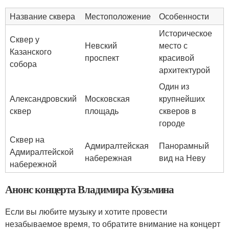
Название сквера
Местоположение
Особенности
Историческое
Сквер у
Невский
место с
Казанского
проспект
красивой
собора
архитектурой
Один из
Александровский
Московская
крупнейших
сквер
площадь
скверов в
городе
Сквер на
Адмиралтейская
Панорамный
Адмиралтейской
набережная
вид на Неву
набережной
Анонс концерта Владимира Кузьмина
Если вы любите музыку и хотите провести
незабываемое время, то обратите внимание на концерт