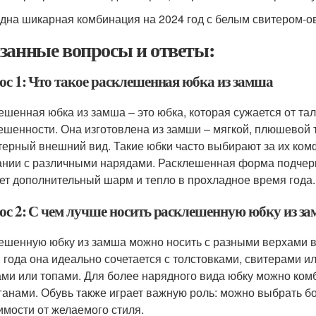
дна шикарная комбинация на 2024 год с белым свитером-о
занные вопросы и ответы:
ос 1: Что такое расклешенная юбка из замша
ешенная юбка из замша – это юбка, которая сужается от та
ешенности. Она изготовлена из замши – мягкой, плюшевой т
терный внешний вид. Такие юбки часто выбирают за их комф
ании с различными нарядами. Расклешенная форма подчерк
ет дополнительный шарм и тепло в прохладное время года.
ос 2: С чем лучше носить расклешенную юбку из з
ешенную юбку из замша можно носить с разными верхами в 
 года она идеально сочетается с толстовками, свитерами и
ами или топами. Для более нарядного вида юбку можно ком
ганами. Обувь также играет важную роль: можно выбрать бот
имости от желаемого стиля.