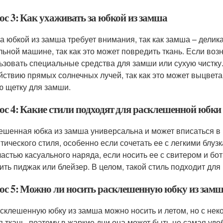
ос 3: Как ухаживать за юбкой из замша
за юбкой из замша требует внимания, так как замша – делика
льной машине, так как это может повредить ткань. Если воз
ьзовать специальные средства для замши или сухую чистку
йствию прямых солнечных лучей, так как это может выцвет
ю щетку для замши.
ос 4: Какие стили подходят для расклешенной юбки
ешенная юбка из замша универсальна и может вписаться в 
тического стиля, особенно если сочетать ее с легкими блуз
частью касуального наряда, если носить ее с свитером и бо
ить пиджак или блейзер. В целом, такой стиль подходит дл
ос 5: Можно ли носить расклешенную юбку из замша
асклешенную юбку из замша можно носить и летом, но с не
я ткань, поэтому в жаркие дни она может быть не самая удо