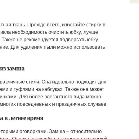
тная ткань. Прежде всего, избегайте стирки в
никла необходимость очистить юбку, лучше
. Также не рекомендуется подвергать юбку
ание. Для удаления пыли можно использовать
 из замша
различные стили. Она идеально подходит для
ками и туфлями на каблуках. Также она может
тинками. Для более элегантного вида можно
я многих повседневных и праздничных случаев.
 в летнее время
которыми оговорками. Замша – относительно
бная. Однако, если юбка изготовлена из легкой