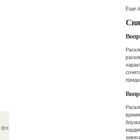
Еще о
Свя
Вопр
Раскл
раскл
харак
сочет
прида
Вопр
Раскл
время
блузк
⇦
карди
завис