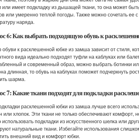
 или имеет подкладку из дышащей ткани, то она может бы
ов или умеренно теплой погоды. Также можно сочетать ее с
ратуру наряда.
ос 6: Как выбрать подходящую обувь к расклешенн
 обуви к расклешенной юбке из замша зависит от стиля, ко
нтного вида идеально подходят туфли на каблуках или балет
абленный и современный образ, можно выбрать ботинки или
она длинная, то обувь на каблуках поможет подчеркнуть рост,
ить шарма.
ос 7: Какие ткани подходят для подкладки расклеш
одкладки расклешенной юбки из замша лучше всего использо
 или хлопок. Эти ткани не только обеспечивают комфорт, н
 использовать подкладки из искусственного шелка или друг
руют натуральные ткани. Избегайте использования слишком 
тить внешний вид и комфорт юбки.