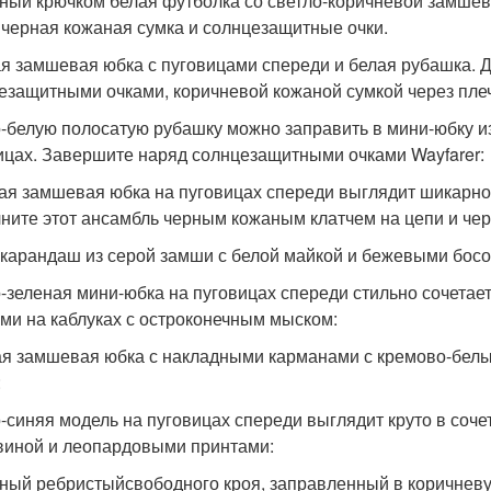
ный крючком белая футболка со светло-коричневой замше
 черная кожаная сумка и солнцезащитные очки.
я замшевая юбка с пуговицами спереди и белая рубашка. Д
езащитными очками, коричневой кожаной сумкой через плеч
-белую полосатую рубашку можно заправить в мини-юбку из
ицах. Завершите наряд солнцезащитными очками Wayfarer:
ая замшевая юбка на пуговицах спереди выглядит шикарно
ните этот ансамбль черным кожаным клатчем на цепи и ч
карандаш из серой замши с белой майкой и бежевыми босо
-зеленая мини-юбка на пуговицах спереди стильно сочета
ми на каблуках с остроконечным мыском:
я замшевая юбка с накладными карманами с кремово-белы
:
-синяя модель на пуговицах спереди выглядит круто в соче
виной и леопардовыми принтами:
ный ребристыйсвободного кроя, заправленный в коричневу