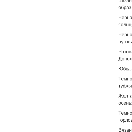
Вязан
образ
Черна
солнц
Черно
пугов
Розов
Допол
Юбка-
Темно
туфля
Желта
осень
Темно
горло
Вязан