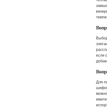
замши
вечер
темпе
Вопр
Выбор
элега
рассл
если 
добав
Вопр
Для п
шифон
можно
имити
испор