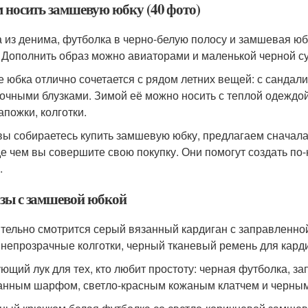
м носить замшевую юбку (40 фото)
а из денима, футболка в черно-белую полосу и замшевая ю
! Дополнить образ можно авиаторами и маленькой черной су
е юбка отлично сочетается с рядом летних вещей: с санда
точными блузками. Зимой её можно носить с теплой одеждой, 
апожки, колготки.
вы собираетесь купить замшевую юбку, предлагаем сначала
е чем вы совершите свою покупку. Они помогут создать п
.
зы с замшевой юбкой
тельно смотрится серый вязанный кардиган с заправленно
 непрозрачные колготки, черный тканевый ремень для карди
ющий лук для тех, кто любит простоту: черная футболка, з
анным шарфом, светло-красным кожаным клатчем и черными