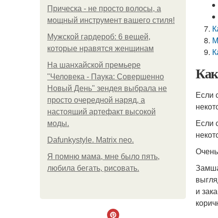
Прическа - не просто волосы, а
мощный инструмент вашего стиля!
К
Мужской гардероб: 6 вещей,
М
которые нравятся женщинам
К
На шанхайской премьере
Как
"Человека - Паука: Совершенно
Новый День" зендея выбрала не
Если 
просто очередной наряд, а
некот
настоящий артефакт высокой
Если 
моды.
некот
Dafunkystyle. Matrix neo.
Очень
Я помню мама, мне было пять,
Замша
любила бегать, рисовать.
выгля
и зак
корич