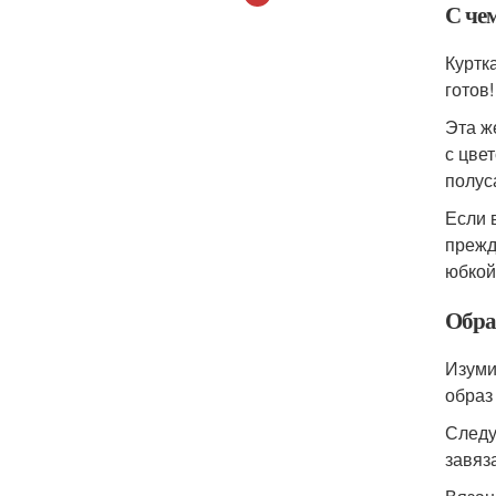
С че
Куртк
готов
Эта ж
с цве
полус
Если 
прежд
юбкой
Обра
Изуми
образ
Следу
завяз