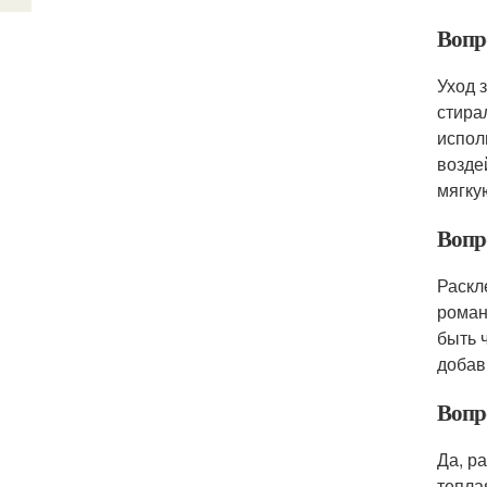
Вопр
Уход 
стира
испол
возде
мягку
Вопр
Раскл
роман
быть 
добав
Вопр
Да, р
тепла