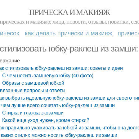
ПРИЧЕСКА И МАКИЯЖ
прическах и макияже лица, новости, отзывы, новинки, сек
ичесок
как делать прически и макияж
причес
 стилизовать юбку-раклеш из замши:
ержание
ак стилизовать юбку-раклеш из замши: советы и идеи
С чем носить замшевую юбку (40 фото)
Образы с замшевой юбкой
вязанные вопросы и ответы
ак выбрать идеальную юбку-раклеш из замши для своего т
 чем лучше всего сочетать юбку-раклеш из замши
Стирка и глажка экозамши
Какой еще уход нужен, кроме стирки?
ак правильно ухаживать за юбкой из замши, чтобы она долг
 каких стилях можно носить юбку-раклеш из замши