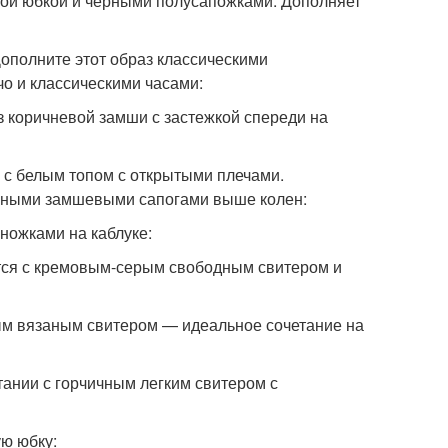
вой юбкой и черными полусапожками. Дополняет
ополните этот образ классическими
о и классическими часами:
 коричневой замши с застежкой спереди на
 с белым топом с открытыми плечами.
ерными замшевыми сапогами выше колен:
ножками на каблуке:
ется с кремовым-серым свободным свитером и
м вязаным свитером — идеальное сочетание на
тании с горчичным легким свитером с
ю юбку: