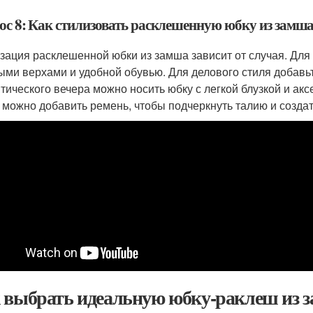
ос 8: Как стилизовать расклешенную юбку из замша
зация расклешенной юбки из замша зависит от случая. Для
ыми верхами и удобной обувью. Для делового стиля добавьт
тического вечера можно носить юбку с легкой блузкой и ак
 можно добавить ремень, чтобы подчеркнуть талию и созда
 выбрать идеальную юбку-раклеш из з