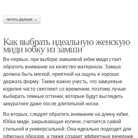
Уход за замшевой
Ткани для весенней
юбкой
юбки
читать дальше →
Как выбрать идеальную женскую
Модные юбки
Юбка из бархата
миди юбку из замши
Во-первых, при выборе замшевой юбки миди стоит
обратить внимание на качество материала. Замша
Джинсовая юбка
Юбка с кружевом
должна быть мягкой, приятной на ощупь и хорошо
держать форму. Также важно учесть, что замшевые
изделия часто светлеют со временем, поэтому лучше
выбирать темные оттенки, которые будут выглядеть
аккуратнее даже после длительной носки.
Юбки с кружевом
Джинсовые шорты
Во-вторых, следует обратить внимание на длину юбки.
Юбка миди, закрывающая колени, считается самой
стильной и универсальной. Она идеально подходит для
офисных образов, а также создает эффектные вечерние