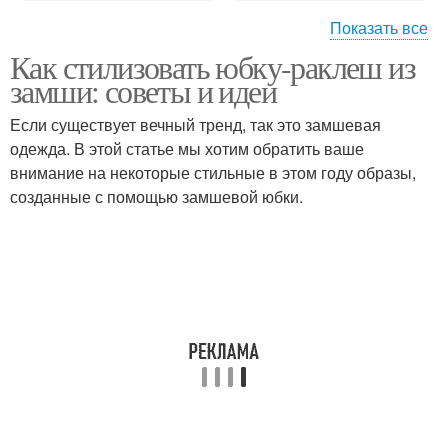
Показать все
Как стилизовать юбку-раклеш из
Обувь к расклешенной
Летние юбки
замши: советы и идеи
юбке
Если существует вечный тренд, так это замшевая
одежда. В этой статье мы хотим обратить ваше
внимание на некоторые стильные в этом году образы,
Миди юбки
Юбка из замши
созданные с помощью замшевой юбки.
Юбки из замши
Образ с миди юбкой
Коричневая юбка
Женская юбка