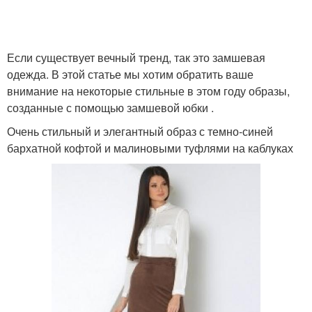
Кожаные юбки
Длинная юбка
Если существует вечный тренд, так это замшевая
одежда. В этой статье мы хотим обратить ваше
внимание на некоторые стильные в этом году образы,
созданные с помощью замшевой юбки .
Замшевая юбка
Юбка с бахромой
Очень стильный и элегантный образ с темно-синей
бархатной кофтой и малиновыми туфлями на каблуках
Мода на замшевые
Юбки с бахромой
юбки
Образ с замшевой
Замшевые юбки
юбкой