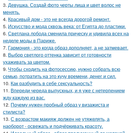
3.
Девушка. Создай фото черты лица и цвет волос не
менять.
4.
Красивый дом - это не всегда дорогой ремонт.
5.
Искусство и мода сквозь века: от Египта до пластики.
6.
Светлана лобода сменила прическу и удивила всех на
неделе моды в Париже.
7.
Гармония - это когда образ дополняет, а не затмевает.
8.
Выбор светлого оттенка зависит от готовности
ухаживать за цветом.
9.
Чтобы сходить на фотосессию, нужно собрать всю
семью, потратить на это кучу времени, денег и сил.
10.
Как разбудить в себе сексуальность?
11.
Впереди череда выпускных, и я уже с нетерпением
жду каждую из вас.
12.
Почему нужен пробный образ у визажиста и
стилиста?
13.
С возрастом макияж должен не утяжелять, а
наоборот - освежать и подчёркивать красоту.