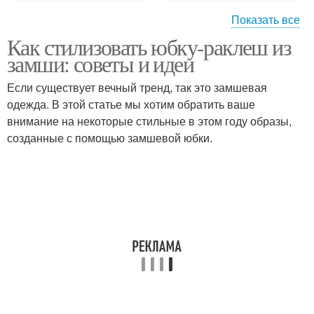
Показать все
Как стилизовать юбку-раклеш из
Юбку-раклеш из замши
Джинсовые юбки
замши: советы и идеи
Если существует вечный тренд, так это замшевая
одежда. В этой статье мы хотим обратить ваше
внимание на некоторые стильные в этом году образы,
Летние юбки
Юбки-раклеш из замши
созданные с помощью замшевой юбки.