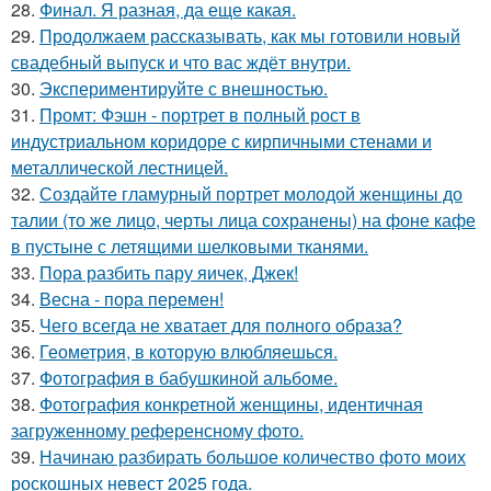
28.
Финал. Я разная, да еще какая.
29.
Продолжаем рассказывать, как мы готовили новый
свадебный выпуск и что вас ждёт внутри.
30.
Экспериментируйте с внешностью.
31.
Промт: Фэшн - портрет в полный рост в
индустриальном коридоре с кирпичными стенами и
металлической лестницей.
32.
Создайте гламурный портрет молодой женщины до
талии (то же лицо, черты лица сохранены) на фоне кафе
в пустыне с летящими шелковыми тканями.
33.
Пора разбить пару яичек, Джек!
34.
Весна - пора перемен!
35.
Чего всегда не хватает для полного образа?
36.
Геометрия, в которую влюбляешься.
37.
Фотография в бабушкиной альбоме.
38.
Фотография конкретной женщины, идентичная
загруженному референсному фото.
39.
Начинаю разбирать большое количество фото моих
роскошных невест 2025 года.