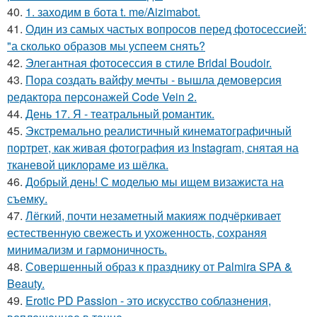
40.
1. заходим в бота t. me/Aizimabot.
41.
Один из самых частых вопросов перед фотосессией:
"а сколько образов мы успеем снять?
42.
Элегантная фотосессия в стиле Bridal Boudoir.
43.
Пора создать вайфу мечты - вышла демоверсия
редактора персонажей Code Vein 2.
44.
День 17. Я - театральный романтик.
45.
Экстремально реалистичный кинематографичный
портрет, как живая фотография из Instagram, снятая на
тканевой циклораме из шёлка.
46.
Добрый день! С моделью мы ищем визажиста на
съемку.
47.
Лёгкий, почти незаметный макияж подчёркивает
естественную свежесть и ухоженность, сохраняя
минимализм и гармоничность.
48.
Совершенный образ к празднику от Palmira SPA &
Beauty.
49.
Erotic PD Passion - это искусство соблазнения,