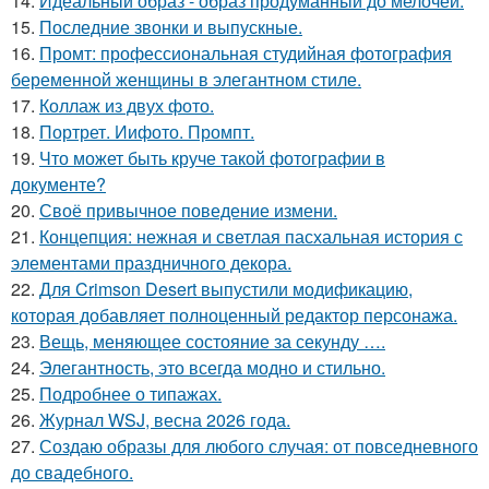
14.
Идеальный образ - образ продуманный до мелочей.
15.
Последние звонки и выпускные.
16.
Промт: профессиональная студийная фотография
беременной женщины в элегантном стиле.
17.
Коллаж из двух фото.
18.
Портрет. Иифото. Промпт.
19.
Что может быть круче такой фотографии в
документе?
20.
Своё привычное поведение измени.
21.
Концепция: нежная и светлая пасхальная история с
элементами праздничного декора.
22.
Для Crimson Desert выпустили модификацию,
которая добавляет полноценный редактор персонажа.
23.
Вещь, меняющее состояние за секунду ….
24.
Элегантность, это всегда модно и стильно.
25.
Подробнее о типажах.
26.
Журнал WSJ, весна 2026 года.
27.
Создаю образы для любого случая: от повседневного
до свадебного.