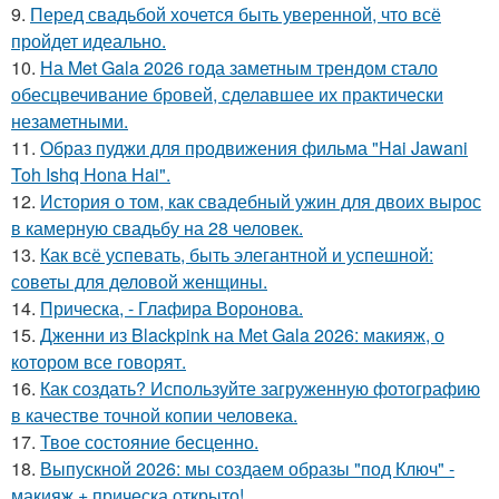
9.
Перед свадьбой хочется быть уверенной, что всё
пройдет идеально.
10.
На Met Gala 2026 года заметным трендом стало
обесцвечивание бровей, сделавшее их практически
незаметными.
11.
Образ пуджи для продвижения фильма "Hai Jawani
Toh Ishq Hona Hai".
12.
История о том, как свадебный ужин для двоих вырос
в камерную свадьбу на 28 человек.
13.
Как всё успевать, быть элегантной и успешной:
советы для деловой женщины.
14.
Прическа, - Глафира Воронова.
15.
Дженни из Blackpink на Met Gala 2026: макияж, о
котором все говорят.
16.
Как создать? Используйте загруженную фотографию
в качестве точной копии человека.
17.
Твое состояние бесценно.
18.
Выпускной 2026: мы создаем образы "под Ключ" -
макияж + прическа открыто!