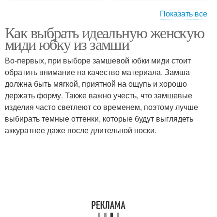
Показать все
Как выбрать идеальную женскую
Образ с миди юбкой
миди юбку из замши
Во-первых, при выборе замшевой юбки миди стоит
обратить внимание на качество материала. Замша
должна быть мягкой, приятной на ощупь и хорошо
держать форму. Также важно учесть, что замшевые
изделия часто светлеют со временем, поэтому лучше
выбирать темные оттенки, которые будут выглядеть
аккуратнее даже после длительной носки.