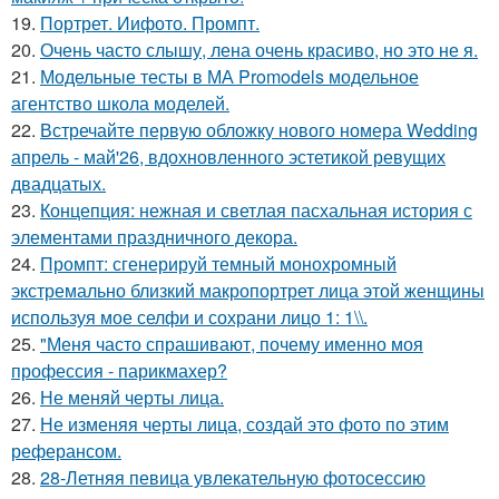
19.
Портрет. Иифото. Промпт.
20.
Очень часто слышу, лена очень красиво, но это не я.
21.
Модельные тесты в МА Promodels модельное
агентство школа моделей.
22.
Встречайте первую обложку нового номера Wedding
апрель - май'26, вдохновленного эстетикой ревущих
двадцатых.
23.
Концепция: нежная и светлая пасхальная история с
элементами праздничного декора.
24.
Промпт: сгенерируй темный монохромный
экстремально близкий макропортрет лица этой женщины
используя мое селфи и сохрани лицо 1: 1\\.
25.
"Меня часто спрашивают, почему именно моя
профессия - парикмахер?
26.
Не меняй черты лица.
27.
Не изменяя черты лица, создай это фото по этим
реферансом.
28.
28-Летняя певица увлекательную фотосессию