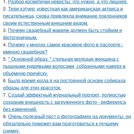
1.
Разбор косметички невесты: что нужно, а что лишнее.
2.
Тери хэтчер, известная как американская актриса и
писательница, снова привлекла внимание поклонников
своим естественным внешним видом.
3.
Почему свадебный макияж должен быть стойким и
фотогеничным.
4.
Почему у многих самое красивое фото в паспорте -
именно свадебное?
5.
* Основной образ: * стильная молодая женщина с
пышными кудрявыми волосами, собранными наверх в
объёмную причёску.
6.
Было время когда я на постоянной основе собирала
образы для этих красоток.
7.
Создай эффектный журнальный портрет, полностью
сохранив внешность с загруженного фото - референса
без изменений.
8.
Очень полезный прст о фотографиях на документы: он
обязательно поможет вам подготовиться к лучшему
снимку.