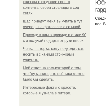
Юбк
связана с создание своего
контента, своей страницы в соц
гар
сетях.
Среди
Ю
Щас приедут меня выкупать а тут
вас. 
очередь на фотосессию со мной.
Приходи к нам в прикиде в стиле 90
х и получай подарки от руки вверх!
Челка - шторка: кому подходит, как
носить и с какими стрижками
сочетать.
Мой ответ на комментарий о том,
что "ну маникюр то всё таки можно
было бы сделать.
Интересные факты о красоте,
которые я узнала в питере.