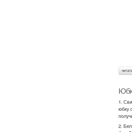
читат
Юбк
1. Св
юбку 
получ
2. Бе