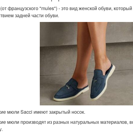
(от французского "mules") - это вид женской обуви, которы
ствием задней части обуви.
ие мюли Sacci имеют закрытый носок.
ие мюли производят из разных натуральных материалов, вк
у.