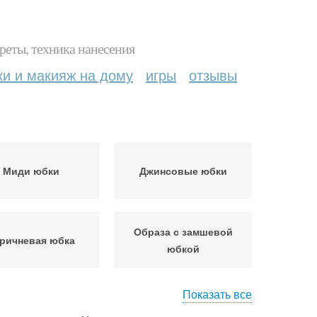
реты, техника нанесения
ки и макияж на дому
игры
отзывы
Миди юбки
Джинсовые юбки
Образа с замшевой
ричневая юбка
юбкой
Показать все
сственная замша
Женские юбки