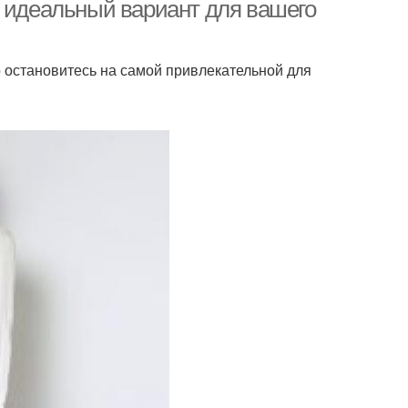
ь идеальный вариант для вашего
 остановитесь на самой привлекательной для
риал для женских
Замша в наряде
юбок
Юбки по типу
Юбка со шнуровкой
денции в юбках
Длинные юбки