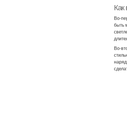
Как
Во-пе
быть 
светл
длите
Во-вт
стиль
наряд
сдела