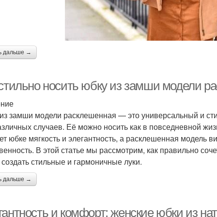
ь дальше →
 стильно носить юбку из замши модели р
ение
из замши модели расклешенная — это универсальный и сти
азличных случаев. Её можно носить как в повседневной жи
ет юбке мягкость и элегантность, а расклешенная модель в
венность. В этой статье мы рассмотрим, как правильно соч
 создать стильные и гармоничные луки.
ь дальше →
гантность и комфорт: женские юбки из н