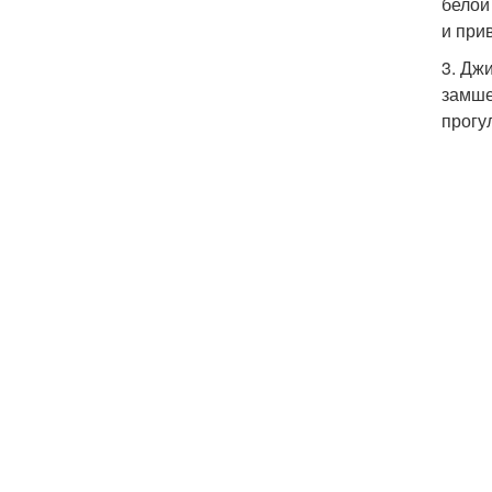
белой
и при
3. Дж
замше
прогу