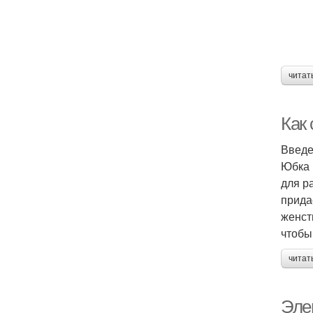
читат
Как
Введ
Юбка 
для р
прида
женст
чтобы
читат
Эле