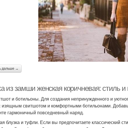
ь дальше →
а из замши женская коричневая: стиль и
итшот и ботильоны. Для создания непринужденного и уютн
с изящным свитшотом и комфортными ботильонами. Добавьт
ите гармоничный повседневный наряд.
лая блузка и туфли. Если вы предпочитаете классический ст