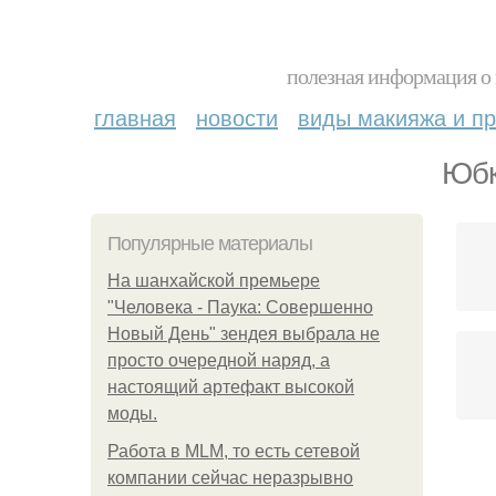
полезная информация о 
главная
новости
виды макияжа и пр
Юбк
Популярные материалы
На шанхайской премьере
"Человека - Паука: Совершенно
Новый День" зендея выбрала не
просто очередной наряд, а
настоящий артефакт высокой
моды.
Работа в MLM, то есть сетевой
компании сейчас неразрывно