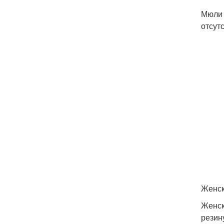
Мюли 
отсут
Женск
Женск
резин