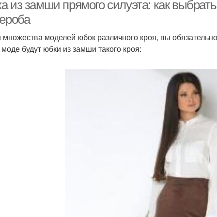
а из замши прямого силуэта: как выбрат
дероба
 множества моделей юбок различного кроя, вы обязательно
бки из натуральной
Юбка из натуральной
Мате
В моде будут юбки из замши такого кроя:
замши
замши
Юбка из искусственной
Замшевая юбка
замши
Замшевые юбки
Стильные юбки
Тен
Юбка за час