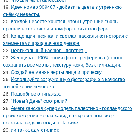
19.
Идея номер 309487 - добавить цвета в утреннюю
съёмку невесты.
20.
Каждой невесте хочется, чтобы утренние сборы
прошли в спокойной и комфортной атмосфере.
21.
Концепция: нежная и светлая пасхальная история с
элементами праздничного декора.
22.
Вертикальный Fashion - портрет, .
23.
Женщина - 100% копия фото - референса (строго
сохранить все черты, текстуру кожи, без стилизации.
24.
Создай не меняя черты лица и прическу.
25.
Используйте загруженную фотографию в качестве
точной копии человека.
26.
Подробнее о типажах.
27.
"Новый День" смотрели?
28.
Американская супермодель палестино - голландского
происхождения Белла хадид в откровенном виде
посетила неделю моды в Париже.
29.
ии таккк. адм стилист: