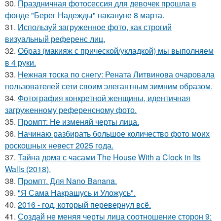
30.
Праздничная фотосессия для девочек прошла в
фонде "Берег Надежды" накануне 8 марта.
31.
Используй загруженное фото, как строгий
визуальный референс лиц.
32.
Образ (макияж с прической/укладкой) мы выполняем
в 4 руки.
33.
Нежная тоска по снегу: Рената Литвинова очаровала
пользователей сети своим элегантным зимним образом.
34.
Фотография конкретной женщины, идентичная
загруженному референсному фото.
35.
Промпт: Не изменяй черты лица.
36.
Начинаю разбирать большое количество фото моих
роскошных невест 2025 года.
37.
Тайна дома с часами The House With a Clock in Its
Walls (2018).
38.
Промпт. Для Nano Banana.
39.
"Я Сама Накрашусь и Уложусь".
40.
2016 - год, который перевернул всё.
41.
Создай не меняя черты лица соотношение сторон 9: