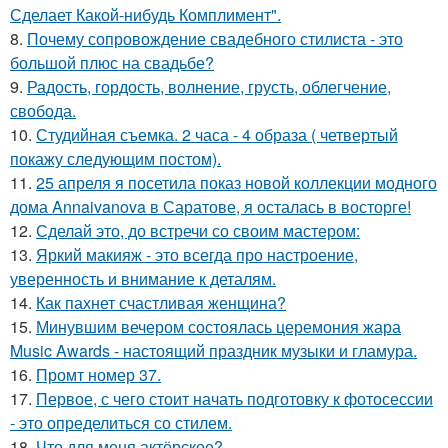
Сделает Какой-нибудь Комплимент".
8.
Почему сопровождение свадебного стилиста - это
большой плюс на свадьбе?
9.
Радость, гордость, волнение, грусть, облегчение,
свобода.
10.
Студийная съемка. 2 часа - 4 образа ( четвертый
покажу следующим постом).
11.
25 апреля я посетила показ новой коллекции модного
дома Annaivanova в Саратове, я осталась в восторге!
12.
Сделай это, до встречи со своим мастером:
13.
Яркий макияж - это всегда про настроение,
уверенность и внимание к деталям.
14.
Как пахнет счастливая женщина?
15.
Минувшим вечером состоялась церемония жара
Music Awards - настоящий праздник музыки и гламура.
16.
Промт номер 37.
17.
Первое, с чего стоит начать подготовку к фотосессии
- это определиться со стилем.
18.
Что для меня актёрское?