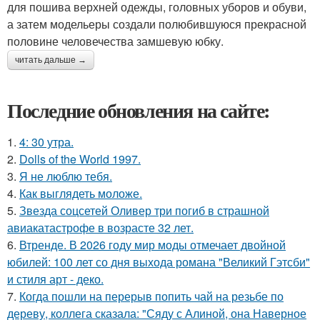
для пошива верхней одежды, головных уборов и обуви,
а затем модельеры создали полюбившуюся прекрасной
половине человечества замшевую юбку.
читать дальше →
Последние обновления на сайте:
1.
4: 30 утра.
2.
Dolls of the World 1997.
3.
Я не люблю тебя.
4.
Как выглядеть моложе.
5.
Звезда соцсетей Оливер три погиб в страшной
авиакатастрофе в возрасте 32 лет.
6.
Втренде. В 2026 году мир моды отмечает двойной
юбилей: 100 лет со дня выхода романа "Великий Гэтсби"
и стиля арт - деко.
7.
Когда пошли на перерыв попить чай на резьбе по
дереву, коллега сказала: "Сяду с Алиной, она Наверное