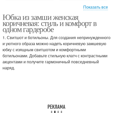
Показать все
Юбка из замши женская
Юбки из натуральной
Замша в наряде
коричневая: стиль и комфорт в
замши
одном гардеробе
1. Свитшот и ботильоны. Для создания непринужденного
Замши в разных
и уютного образа можно надеть коричневую замшевую
Замши для создания
сезонах
юбку с изящным свитшотом и комфортными
ботильонами. Добавьте стильную клатч с контрастными
акцентами и получите гармоничный повседневный
наряд.
Замши в стиральной
Замша для создания
машине
Изделия из
Замши в дождливую
натуральной замши
погоду