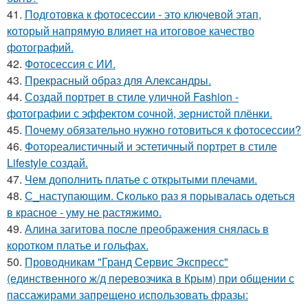
41.
Подготовка к фотосессии - это ключевой этап,
который напрямую влияет на итоговое качество
фотографий.
42.
Фотосессия с ИИ.
43.
Прекрасный образ для Александры.
44.
Создай портрет в стиле уличной Fashion -
фотографии с эффектом сочной, зернистой плёнки.
45.
Почему обязательно нужно готовиться к фотосессии?
46.
Фотореалистичный и эстетичный портрет в стиле
Lifestyle создай.
47.
Чем дополнить платье с открытыми плечами.
48.
С_наступающим. Сколько раз я порывалась одеться
в красное - уму не растяжимо.
49.
Алина загитова после преображения снялась в
коротком платье и гольфах.
50.
Проводникам "Гранд Сервис Экспресс"
(единственного ж/д перевозчика в Крым) при общении с
пассажирами запрещено использовать фразы: