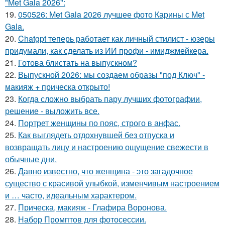
"Met Gala 2026":
19.
050526: Met Gala 2026 лучшее фото Карины с Met
Gala.
20.
Chatgpt теперь работает как личный стилист - юзеры
придумали, как сделать из ИИ профи - имиджмейкера.
21.
Готова блистать на выпускном?
22.
Выпускной 2026: мы создаем образы "под Ключ" -
макияж + прическа открыто!
23.
Когда сложно выбрать пару лучших фотографии,
решение - выложить все.
24.
Портрет женщины по пояс, строго в анфас.
25.
Как выглядеть отдохнувшей без отпуска и
возвращать лицу и настроению ощущение свежести в
обычные дни.
26.
Давно известно, что женщина - это загадочное
существо с красивой улыбкой, изменчивым настроением
и … часто, идеальным характером.
27.
Прическа, макияж - Глафира Воронова.
28.
Набор Промптов для фотосессии.