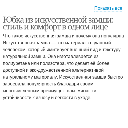
Показать все
Юбка из искусственной замши:
Замши в холодное
Замша для создания
стиль и комфорт в одном лице
время
Что такое искусственная замша и почему она популярна
Искусственная замша — это материал, созданный
Юбка из натуральной
человеком, который имитирует внешний вид и текстуру
Замши с обувью
замши
натуральной замши. Она изготавливается из
полиуретана или полиэстера, что делает её более
доступной и эко-дружественной альтернативой
натуральному материалу. Искусственная замша быстро
Юбки из натуральной
Натуральная замша
завоевала популярность благодаря своим
замши
многочисленным преимуществам: мягкости,
устойчивости к износу и легкости в уходе.
Замши в разных
Замши для создания
сезонах