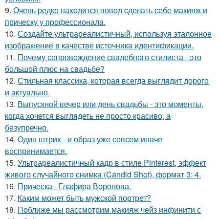
9.
Очень редко находится повод сделать себе макияж и
прическу у профессионала.
10.
Создайте ультрареалистичный, используя эталонное
изображение в качестве источника идентификации.
11.
Почему сопровождение свадебного стилиста - это
большой плюс на свадьбе?
12.
Стильная классика, которая всегда выглядит дорого
и актуально.
13.
Выпускной вечер или день свадьбы - это моменты,
когда хочется выглядеть не просто красиво, а
безупречно.
14.
Один штрих - и образ уже совсем иначе
воспринимается.
15.
Ультрареалистичный кадр в стиле Pinterest, эффект
живого случайного снимка (Candid Shot), формат 3: 4.
16.
Прическа - Глафира Воронова.
17.
Каким может быть мужской портрет?
18.
Поближе мы рассмотрим макияж чейз инфинити с