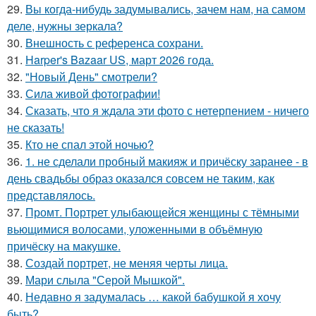
29.
Вы когда-нибудь задумывались, зачем нам, на самом
деле, нужны зеркала?
30.
Внешность с референса сохрани.
31.
Harper's Bazaar US, март 2026 года.
32.
"Новый День" смотрели?
33.
Сила живой фотографии!
34.
Сказать, что я ждала эти фото с нетерпением - ничего
не сказать!
35.
Кто не спал этой ночью?
36.
1. не сделали пробный макияж и причёску заранее - в
день свадьбы образ оказался совсем не таким, как
представлялось.
37.
Промт. Портрет улыбающейся женщины с тёмными
вьющимися волосами, уложенными в объёмную
причёску на макушке.
38.
Создай портрет, не меняя черты лица.
39.
Мари слыла "Серой Мышкой".
40.
Недавно я задумалась … какой бабушкой я хочу
быть?