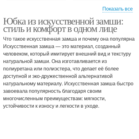
Показать все
Юбка из искусственной замши:
Замши в дождливую
Юбка из натуральной
стиль и комфорт в одном лице
погоду
замши
Что такое искусственная замша и почему она популярна
Искусственная замша — это материал, созданный
Юбки из натуральной
человеком, который имитирует внешний вид и текстуру
Натуральная замша
замши
натуральной замши. Она изготавливается из
полиуретана или полиэстера, что делает её более
доступной и эко-дружественной альтернативой
натуральному материалу. Искусственная замша быстро
Замши в разных
Замши для создания
завоевала популярность благодаря своим
сезонах
многочисленным преимуществам: мягкости,
устойчивости к износу и легкости в уходе.
Изделия из
Замши при покупке
натуральной замши