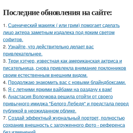
Последние обновления на сайте:
1.
Сценический макияж ( или грим) помогает сделать
лицо актера заметным издалека под ярким светом
софитов.
2.
Узнайте, что действительно делает вас
привлекательнее.
3.
Тери хэтчер, известная как американская актриса и
писательница, снова привлекла внимание поклонников
своим естественным внешним видом.
4.
Продолжаю знакомить вас с новыми блайндбоксами.
5.
Я с летними яркими вайбами на раздачу к вам!
6.
Анастасия Волочкова решила отойти от своего
привычного имиджа "Белого Лебедя" и предстала перед
публикой в неожиданном облике.
7.
Создай эффектный журнальный портрет, полностью
сохранив внешность с загруженного фото - референса
без изменений.