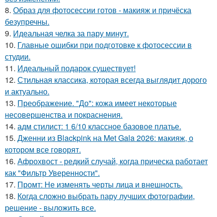
8.
Образ для фотосессии готов - макияж и причёска
безупречны.
9.
Идеальная челка за пару минут.
10.
Главные ошибки при подготовке к фотосессии в
студии.
11.
Идеальный подарок существует!
12.
Стильная классика, которая всегда выглядит дорого
и актуально.
13.
Преображение. "До": кожа имеет некоторые
несовершенства и покраснения.
14.
адм стилист: 1 6/10 классное базовое платье.
15.
Дженни из Blackpink на Met Gala 2026: макияж, о
котором все говорят.
16.
Афрохвост - редкий случай, когда прическа работает
как "Фильтр Уверенности".
17.
Промт: Не изменять черты лица и внешность.
18.
Когда сложно выбрать пару лучших фотографии,
решение - выложить все.