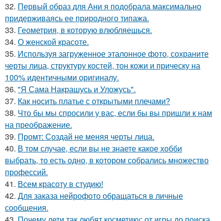
32.
Первый образ для Ани я подобрала максимально
придерживаясь ее природного типажа.
33.
Геометрия, в которую влюбляешься.
34.
О женской красоте.
35.
Используя загруженное эталонное фото, сохраните
черты лица, структуру костей, тон кожи и прическу на
100% идентичными оригиналу.
36.
"Я Сама Накрашусь и Уложусь".
37.
Как носить платье с открытыми плечами?
38.
Что бы мы спросили у вас, если бы вы пришли к нам
на преображение.
39.
Промт: Создай не меняя черты лица.
40.
В том случае, если вы не знаете какое хобби
выбрать, то есть одно, в котором собрались множество
профессий.
41.
Всем красоту в студию!
42.
Для заказа нейрофото обращаться в личные
сообщения.
43.
Почему дети так любят косметику: от игры до поиска