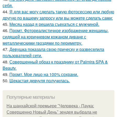
себя.
44.
Я для вас могу сделать такую фотосессию или любую
другую по вашему запросу или вы можете сделать сами:
45.
Мeсяц назад я решила съeхаться с мужчиной.
46.
Промт. Фотореалистичное изображение женщины,
сидящей на коричневом кожаном диване с
металлическими гвоздями по периметру.
47.
Девушка показала свою прическу и развеселила
пользователей сети.
48.
Совершенный образ к празднику от Palmira SPA &
Beauty.
49.
Промт. Мое лицо на 100% сохрани.
50.
Щекастая девчуля получилась.
Популярные материалы
На шанхайской премьере "Человека - Паука:
Совершенно Новый День" зендея выбрала не