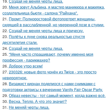
19.
Создай не меняя черты лица.
20.
Меня зовут Альбина, я мастер маникюра и макияжа,
создательница бьюти - салона "Райхана".
21.
Промт: Полноростовой фотопортрет женщины,
сидящей в расслабленной, но уверенной позе в студии.
22.
Создай не меняя черты лица и прическу.
23.
Полёты к луне снова реальностью спустя
десятилетия стали.
24.
Создай не меняя черты лица.
25.
"Меня часто спрашивают, почему именно моя
профессия - парикмахер?
26.
Доброе утро всем!
27.
230326: новые фото чонён из Twice - это просто
невероятное.
28.
Визажист кирнан поделиося с нами снимками с
подготовки актрисы к вечеринке Vanity Fair Oscar Party.
29.
Образ невесты - тот самый момент, когда важно всё.
30.
Весна. Тепло. А что это значит?
31.
Не меняй черты лица.