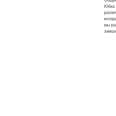
Юбка 
разли
котор
мы ра
замши