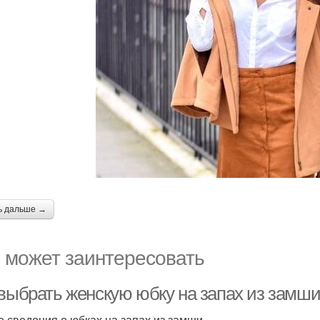
ь дальше →
 может заинтересовать
 выбрать женскую юбку на запах из замши
 сведения о юбках на запах из замши