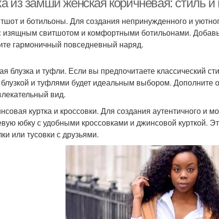
а из замши женская коричневая: стиль и
итшот и ботильоны. Для создания непринужденного и уютн
с изящным свитшотом и комфортными ботильонами. Добавьт
ите гармоничный повседневный наряд.
лая блузка и туфли. Если вы предпочитаете классический ст
 блузкой и туфлями будет идеальным выбором. Дополните о
влекательный вид.
инсовая куртка и кроссовки. Для создания аутентичного и м
вую юбку с удобными кроссовками и джинсовой курткой. Э
лки или тусовки с друзьями.