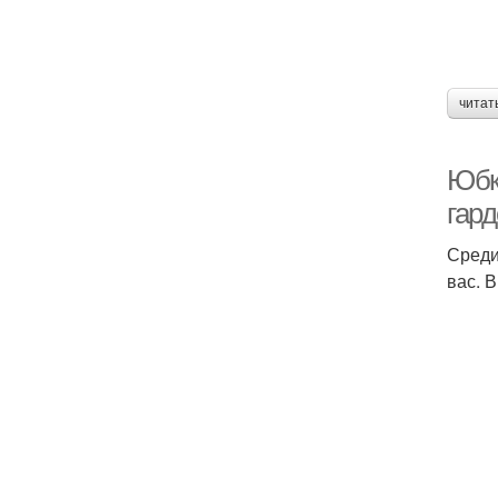
читат
Юбк
гар
Среди
вас. 