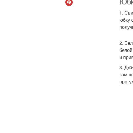
Юбк
1. Св
юбку 
получ
2. Бе
белой
и при
3. Дж
замше
прогу