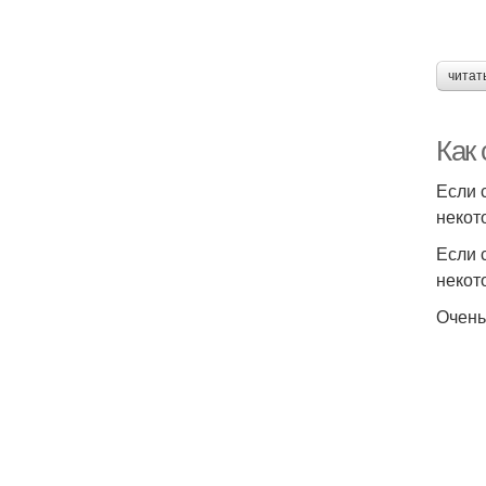
читат
Как
Если 
некот
Если 
некот
Очень