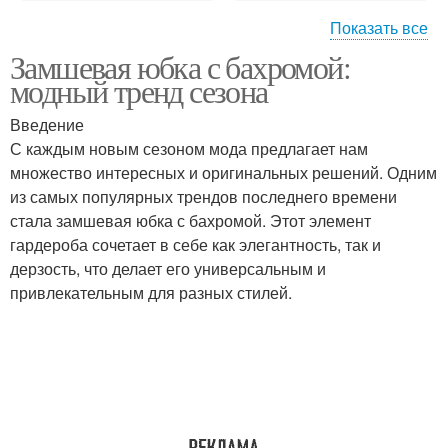
Показать все
Замшевая юбка с бахромой:
Образа с замшевой
Образ с замшевой
модный тренд сезона
юбкой
юбкой
Введение
С каждым новым сезоном мода предлагает нам
множество интересных и оригинальных решений. Одним
Джинсовые юбки
Летние юбки
из самых популярных трендов последнего времени
стала замшевая юбка с бахромой. Этот элемент
гардероба сочетает в себе как элегантность, так и
дерзость, что делает его универсальным и
привлекательным для разных стилей.