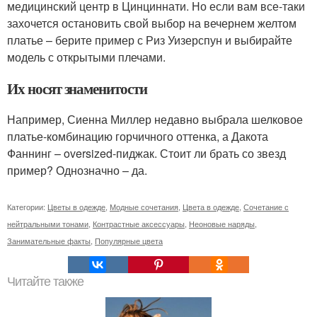
медицинский центр в Цинциннати. Но если вам все-таки
захочется остановить свой выбор на вечернем желтом
платье – берите пример с Риз Уизерспун и выбирайте
модель с открытыми плечами.
Их носят знаменитости
Например, Сиенна Миллер недавно выбрала шелковое
платье-комбинацию горчичного оттенка, а Дакота
Фаннинг – oversized-пиджак. Стоит ли брать со звезд
пример? Однозначно – да.
Категории:
Цветы в одежде
,
Модные сочетания
,
Цвета в одежде
,
Сочетание с
нейтральными тонами
,
Контрастные аксессуары
,
Неоновые наряды
,
Занимательные факты
,
Популярные цвета
Читайте также