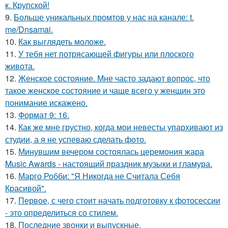
к. Крупской!
9.
Больше уникальных промтов у нас на канале: t.
me/Dnsamai.
10.
Как выглядеть моложе.
11.
У тебя нет потрясающей фигуры или плоского
живота.
12.
Женское состояние. Мне часто задают вопрос, что
такое женское состояние и чаще всего у женщин это
понимание искажено.
13.
Формат 9: 16.
14.
Как же мне грустно, когда мои невесты упархивают из
студии, а я не успеваю сделать фото.
15.
Минувшим вечером состоялась церемония жара
Music Awards - настоящий праздник музыки и гламура.
16.
Марго Робби: "Я Никогда не Считала Себя
Красивой".
17.
Первое, с чего стоит начать подготовку к фотосессии
- это определиться со стилем.
18.
Последние звонки и выпускные.