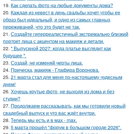
19.
Как сделать фото на любые документы дома?
20.
Каждая из невест в день свадьбы хочет чтобы ее
образ был идеальный, и одно из самых главных
переживаний, что это будет не так.
21.
Создайте гиперреалистичный экстремально близкий
портрет лица с акцентом на макияж и детали.
22.
* Выпускной 2027: когда платье выглядит как
будущее *.
23.
Создай, не изменяй черты лица.
24.
Прическа, макияж - Глафира Воронова.
25.
21 марта стал для меня по-настоящему чудесным
днем!
26.
Хочешь крутые фото, не выходя из дома и без
студии?
27.
Продолжаем рассказывать, как мы готовили новый
свадебный выпуск и что вас ждёт внутри.
28.
Теперь мы есть и в мах - max.
29.
5 марта прошёл "форум в большом городе 2026".