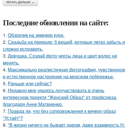
читать дальше →
Последние обновления на сайте:
1.
Обзорчик на зимнюю курн.
2.
Свадьба на природе: 5 вещей, которые легко забыть и
сложно исправить.
3.
Девушка. Создай фото черты лица и цвет волос не
менять.
4.
Максимально реалистичная фотография, чувственное
и естественное настроение на морском побережье.
5.
Раньше или сейчас?
6.
Недавно мне удалось поучаствовать в очень
интересном проекте "Женский Образ" от профсоюза,
благодаря Анне Матвиенко.
7.
Правда ли, что без сопровождения к вечеру образ
"Устаёт"?
8.
"В жизни ничего не бывает даром, даже взаимность Н.