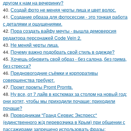
другом к нам на вечеринку?
40.
Создай фото не меняя черты лица и цвет волос.
41.
Создание образа для фотосессии - это тонкая работа
с деталями и ощущениями.
42.
Пора создать вайфу мечты - вышла демоверсия
редактора персонажей Code Vein 2.
43.
Не меняй черты лица.
44.
Почему важно подобрать свой стиль в одежде?
45.
Хочешь обновить свой образ - без салона, без грима,
без стресса?
46.
Предновогодние съёмки и корпоративы
совершенства требуют.
47.
Промт промты Promt Promts.
48.
Ну все, от 7 лайв в костюмах за столом на новый год:
они хотят, чтобы мы приходили почаще: приходили
почаще?
49.
Проводникам "Гранд Сервис Экспресс"
(единственного ж/д перевозчика в Крым) при общении с
пассажирами запрещено использовать фразы: