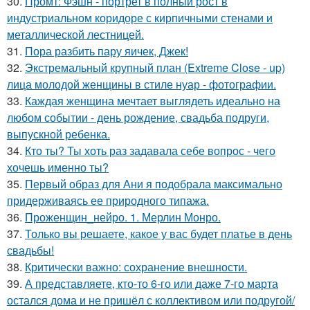
30.
Промт: Фэшн - портрет в полный рост в
индустриальном коридоре с кирпичными стенами и
металлической лестницей.
31.
Пора разбить пару яичек, Джек!
32.
Экстремальный крупный план (Extreme Close - up)
лица молодой женщины в стиле нуар - фотографии.
33.
Каждая женщина мечтает выглядеть идеально на
любом событии - день рождение, свадьба подруги,
выпускной ребенка.
34.
Кто ты? Ты хоть раз задавала себе вопрос - чего
хочешь именно ты?
35.
Первый образ для Ани я подобрала максимально
придерживаясь ее природного типажа.
36.
Проженщин_нейро. 1. Мерлин Монро.
37.
Только вы решаете, какое у вас будет платье в день
свадьбы!
38.
Критически важно: сохранение внешности.
39.
А представляете, кто-то 6-го или даже 7-го марта
остался дома и не пришёл с коллективом или подругой/