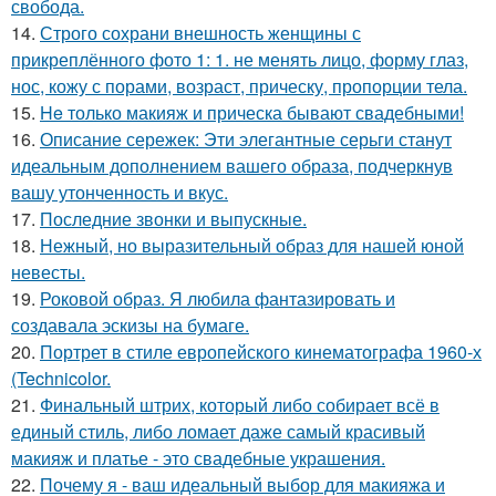
свобода.
14.
Строго сохрани внешность женщины с
прикреплённого фото 1: 1. не менять лицо, форму глаз,
нос, кожу с порами, возраст, прическу, пропорции тела.
15.
He только макияж и прическа бывают свадебными!
16.
Описание сережек: Эти элегантные серьги станут
идеальным дополнением вашего образа, подчеркнув
вашу утонченность и вкус.
17.
Последние звонки и выпускные.
18.
Нежный, но выразительный образ для нашей юной
невесты.
19.
Роковой образ. Я любила фантазировать и
создавала эскизы на бумаге.
20.
Портрет в стиле европейского кинематографа 1960-х
(Technicolor.
21.
Финальный штрих, который либо собирает всё в
единый стиль, либо ломает даже самый красивый
макияж и платье - это свадебные украшения.
22.
Почему я - ваш идеальный выбор для макияжа и