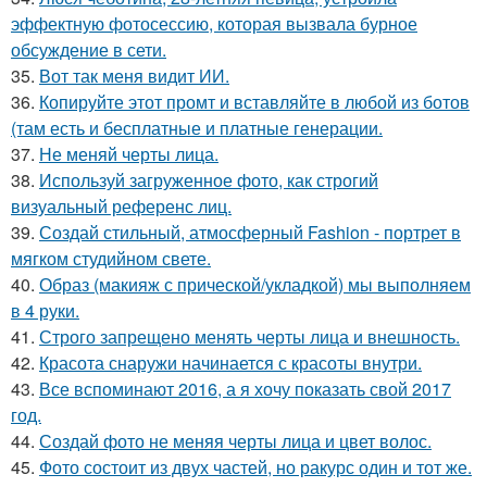
эффектную фотосессию, которая вызвала бурное
обсуждение в сети.
35.
Вот так меня видит ИИ.
36.
Копируйте этот промт и вставляйте в любой из ботов
(там есть и бесплатные и платные генерации.
37.
Не меняй черты лица.
38.
Используй загруженное фото, как строгий
визуальный референс лиц.
39.
Создай стильный, атмосферный Fashion - портрет в
мягком студийном свете.
40.
Образ (макияж с прической/укладкой) мы выполняем
в 4 руки.
41.
Строго запрещено менять черты лица и внешность.
42.
Красота снаружи начинается с красоты внутри.
43.
Все вспоминают 2016, а я хочу показать свой 2017
год.
44.
Создай фото не меняя черты лица и цвет волос.
45.
Фото состоит из двух частей, но ракурс один и тот же.