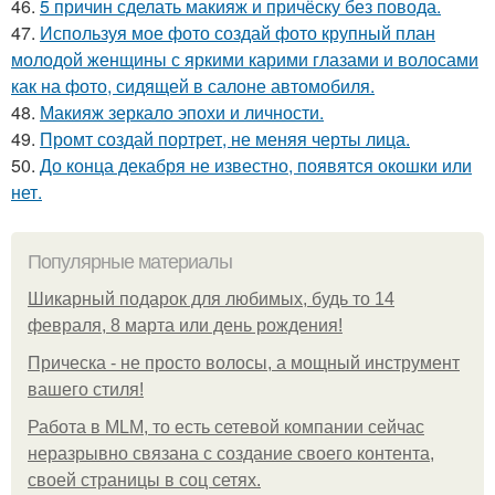
46.
5 причин сделать макияж и причёску без повода.
47.
Используя мое фото создай фото крупный план
молодой женщины с яркими карими глазами и волосами
как на фото, сидящей в салоне автомобиля.
48.
Макияж зеркало эпохи и личности.
49.
Промт создай портрет, не меняя черты лица.
50.
До конца декабря не известно, появятся окошки или
нет.
Популярные материалы
Шикарный подарок для любимых, будь то 14
февраля, 8 марта или день рождения!
Прическа - не просто волосы, а мощный инструмент
вашего стиля!
Работа в MLM, то есть сетевой компании сейчас
неразрывно связана с создание своего контента,
своей страницы в соц сетях.