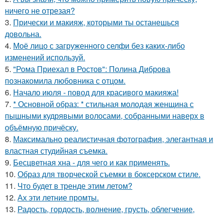
ничего не отрезая?
3.
Прически и макияж, которыми ты останешься
довольна.
4.
Моё лицо с загруженного селфи без каких-либо
изменений используй.
5.
"Рома Приехал в Ростов": Полина Диброва
познакомила любовника с отцом.
6.
Начало июля - повод для красивого макияжа!
7.
* Основной образ: * стильная молодая женщина с
пышными кудрявыми волосами, собранными наверх в
объёмную причёску.
8.
Максимально реалистичная фотография, элегантная и
властная студийная съемка.
9.
Бесцветная хна - для чего и как применять.
10.
Образ для творческой съемки в боксерском стиле.
11.
Что будет в тренде этим летом?
12.
Ах эти летние промты.
13.
Радость, гордость, волнение, грусть, облегчение,