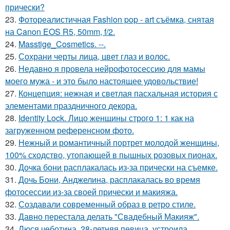
прически?
23.
Фотореалистичная Fashion pop - art съёмка, снятая
на Canon EOS R5, 50mm, f/2.
24.
Masstige_Cosmetics. --.
25.
Сохрани черты лица, цвет глаз и волос.
26.
Недавно я провела нейрофотосессию для мамы
моего мужа - и это было настоящее удовольствие!
27.
Концепция: нежная и светлая пасхальная история с
элементами праздничного декора.
28.
Identity Lock. Лицо женщины строго 1: 1 как на
загруженном референсном фото.
29.
Нежный и романтичный портрет молодой женщины,
100% сходство, утопающей в пышных розовых пионах.
30.
Дочка бони расплакалась из-за прически на съемке.
31.
Дочь Бони, Анджелина, расплакалась во время
фотосессии из-за своей прически и макияжа.
32.
Создавали современный образ в ретро стиле.
33.
Давно перестала делать "Свадебный Макияж".
34.
Люся чеботина, 28-летняя певица, устроила