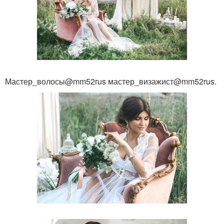
Мастер_волосы@mm52rus мастер_визажист@mm52rus.