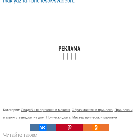
makiyazha-i-prichesok/svadebn...
Категории:
Свадебные прически и макияж
,
Образ макияж и прическа
,
Прическа и
макияж с выездом на дом
,
Прически дома
,
Мастер причесок и макияжа
Читайте также