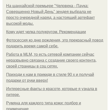
На шанхайской премьере "Человека - Паука:
Совершенно Новый День" зендея выбрала не
просто очередной наряд, а настоящий артефакт
высокой моды.
Кому идет челка полукругом. Рекомендации
Фотосессия ко дню рождения, это прекрасный повод
подарить время самой себе.
Работа в MLM, то есть сетевой компании сейчас
неразрывно связана с создание своего контента,
своей страницы в соц сетях.
Приходи к нам в прикиде в стиле 90 х и получай
подарки от руки вверх!
Интересные факты о красоте, которые я узнала в
питере.
Румяна для каждого типа кожи: подбор и
применение