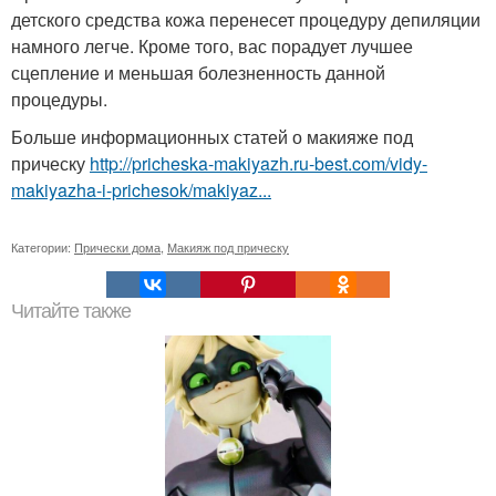
детского средства кожа перенесет процедуру депиляции
намного легче. Кроме того, вас порадует лучшее
сцепление и меньшая болезненность данной
процедуры.
Больше информационных статей о макияже под
прическу
http://pricheska-makiyazh.ru-best.com/vidy-
makiyazha-i-prichesok/makiyaz...
Категории:
Прически дома
,
Макияж под прическу
Читайте также