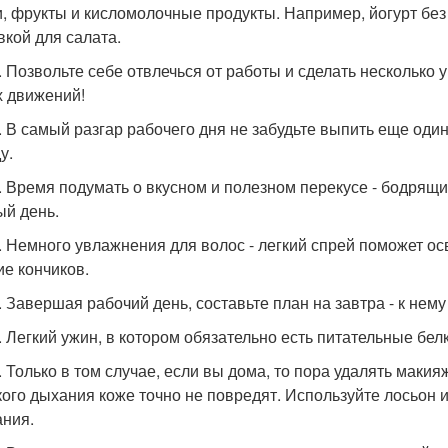
, фрукты и кисломолочные продукты. Например, йогурт без
вкой для салата.
0. Позвольте себе отвлечься от работы и сделать несколько 
х движений!
0. В самый разгар рабочего дня не забудьте выпить еще оди
у.
0. Время подумать о вкусном и полезном перекусе - бодрящ
ый день.
0. Немного увлажнения для волос - легкий спрей поможет ос
ие кончиков.
0. Завершая рабочий день, составьте план на завтра - к нем
0. Легкий ужин, в котором обязательно есть питательные бе
0. Только в том случае, если вы дома, то пора удалять маки
кого дыхания коже точно не повредят. Используйте лосьон и
ния.