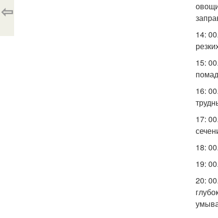
⇦
овощи
запра
14: 0
резки
15: 0
помад
16: 0
трудн
17: 0
сечен
18: 0
19: 0
20: 0
глубо
умыва