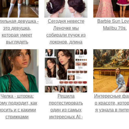
тильная девушка -
Сегодня невесте
Barbie Sun Lov
это девушка,
Леночке мы
Malibu 70s.
которая умеет
собирали пучок из
выглядеть
локонов, длина
привлекательно и
совсем немного
легантно в любои
ниже плеч.
ситуации.
Челка - шторка:
Решила
Интересные фа
ому подходит, как
протестировать
о красоте, кото
носить и с какими
один из самых
я узнала в пите
стрижками
интересных AI -
сочетать.
промтов для бьюти