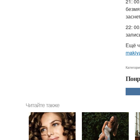
21: 0
безмя
заснет
22: 0
запис
Ещё ч
makiya
Категори
Понр
Читайте также