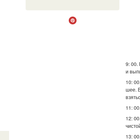
9: 00
и вып
10: 0
шее. 
взять
11: 00
12: 0
чисто
13: 0