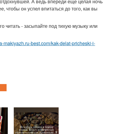
и отдохнувшей. А ведь впереди еще целая ночь
е, чтобы он успел впитаться до того, как вы
го читать - засыпайте под тихую музыку или
ka-makiyazh.ru-best.com/kak-delat-pricheski-i-