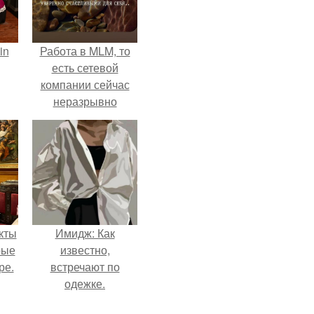
in
Работа в MLM, то
есть сетевой
компании сейчас
неразрывно
связана с создание
своего контента,
своей страницы в
соц сетях.
кты
Имидж: Как
рые
известно,
ре.
встречают по
одежке.