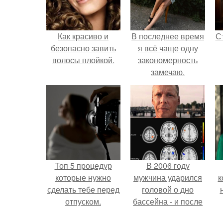
Как красиво и
В последнее время
С
безопасно завить
я всё чаще одну
волосы плойкой.
закономерность
замечаю.
э
Топ 5 процедур
В 2006 году
которые нужно
мужчина ударился
к
сделать тебе перед
головой о дно
отпуском.
бассейна - и после
этого его жизнь