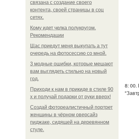
связана с создание своего
контента, своей страницы в соц
сетях.
Кому идет челка полукругом.
Рекомендации
Щас приедут меня выкупать а тут
очередь на фотосессию со мной.
3 модные ошибки, которые мешают
вам выглядеть стильно на новый
год.
8: 00
Приходи к нам в прикиде в стиле 90
"Завт
х и получай подарки от руки вверх!
Создай фотореалистичный портрет
женщины в чёрном оверсайз
пиджаке, сидящей на деревянном
стуле.