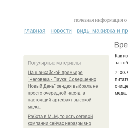
полезная информация о 
главная
новости
виды макияжа и пр
Вре
Как и
за со
Популярные материалы
7: 00
На шанхайской премьере
питат
"Человека - Паука: Совершенно
очище
Новый День" зендея выбрала не
меда.
просто очередной наряд, а
настоящий артефакт высокой
моды.
Работа в MLM, то есть сетевой
компании сейчас неразрывно