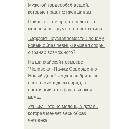
Мужской гардероб: 6 вещей,
которые нравятся женщинам
Прическа - не просто волосы, а
мощный инструмент вашего стиля!
"Эффект Неузнаваемости": почему
новый образ певицы вызвал споры
о гранях возможного?
На шанхайской премьере
"Человека - Паука: Совершенно
Новый День" зендея выбрала не
просто очередной наряд, а
настоящий артефакт высокой
моды.
Улыбка - это не мелочь, а деталь,
которая меняет весь образ
человека.