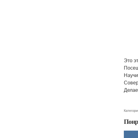
Это э
Посещ
Научи
Совер
Делае
Категори
Понр