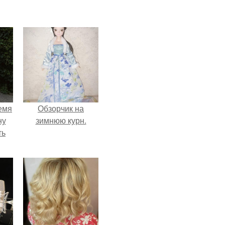
емя
Обзорчик на
ну
зимнюю курн.
ть