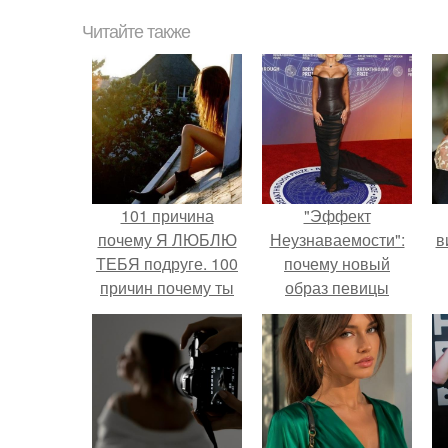
Читайте также
101 причина
"Эффект
почему Я ЛЮБЛЮ
Неузнаваемости":
в
ТЕБЯ подруге. 100
почему новый
причин почему ты
образ певицы
моя лучшая
вызвал споры о
подруга.
гранях
возможного?