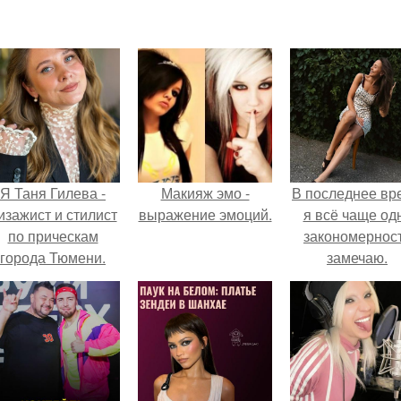
Я Таня Гилева -
Макияж эмо -
В последнее вр
изажист и стилист
выражение эмоций.
я всё чаще од
по прическам
закономернос
города Тюмени.
замечаю.