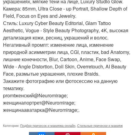
украшениях, мягкие тени на лице, Luxury Studio Glow.
Камера: 85mm, Ultra Close - up Portrait, Shallow Depth of
Field, Focus on Eyes and Jewelry.
Стиль: Luxury Cyber Beauty Editorial, Glam Tattoo
Aesthetic, Vogue - Style Beauty Photography, 4K, высокая
детализация кожи, ресниц, украшений и волос.
Негативный промпт: изменение лица, изменение
природной асимметрии лица, CGI, пластик, bad Anatomy,
лишние конечности, Blur, Cartoon, Anime, Face Swap,
Wide - Angle Distortion, Doll Skin, Overretouch, AI Beauty
Face, размытые украшения, плохие Braids.
Закажите фотографию или фотосессию на данную
тематику.
promtженский@Neuromirage;
женщинапортрет@Neuromirage;
женщинааватарка@Neuromirage;.
Категории:
Подбор причесок и макияжа онлайн
,
Стильные прически и макияж