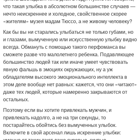
что такая улыбка в абсолютном большинстве случаев —
нечто неискреннее и холодное, свойственное скорее
«жителям» музея мадам Тюссо, а не живому человеку?
Как бы вы ни старались улыбаться не только губами, но
и глазами, вымученную или искусственную улыбку видно
всегда. Обмануть с помощью такого перфоманса вы
сможете разве что малолетнего ребенка. Подавляющее
большинство людей так или иначе умеет чувствовать
явную фальшь в эмоциях окружающих, ну а уж
обладателям высокого эмоционального интеллекта в
этом деле вообще нет равных: кажется, что они «читают»
даже тех людей, которые намеренно закрываются от
остальных.
Поэтому если вы хотите привлекать мужчин, и
привлекать надолго, а не на три секунды, то
постарайтесь обойтись без вымученных улыбок.
Включите в свой арсенал лишь искренние улыбки:
именно от таких тают даже суровые, скупые