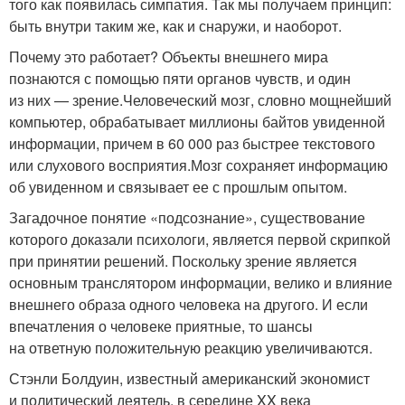
того как появилась симпатия. Так мы получаем принцип:
быть внутри таким же, как и снаружи, и наоборот.
Почему это работает? Объекты внешнего мира
познаются с помощью пяти органов чувств, и один
из них — зрение.
Человеческий мозг, словно мощнейший
компьютер, обрабатывает миллионы байтов увиденной
информации, причем в 60 000 раз быстрее текстового
или слухового восприятия.
Мозг сохраняет информацию
об увиденном и связывает ее с прошлым опытом.
Загадочное понятие «подсознание», существование
которого доказали психологи, является первой скрипкой
при принятии решений. Поскольку зрение является
основным транслятором информации, велико и влияние
внешнего образа одного человека на другого. И если
впечатления о человеке приятные, то шансы
на ответную положительную реакцию увеличиваются.
Стэнли Болдуин, известный американский экономист
и политический деятель, в середине XX века