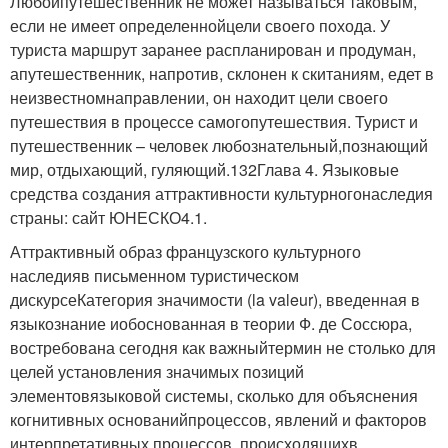
Любойпутешественник не может называться таковым,
если не имеет определеннойцели своего похода. У
туриста маршрут заранее распланирован и продуман,
апутешественник, напротив, склонен к скитаниям, едет в
неизвестномнаправлении, он находит цели своего
путешествия в процессе самогопутешествия. Турист и
путешественник – человек любознательный,познающий
мир, отдыхающий, гуляющий.132Глава 4. Языковые
средства создания аттрактивности культурногонаследия
страны: сайт ЮНЕСКО4.1.
Аттрактивный образ французского культурного
наследияв письменном туристическом
дискурсеКатегория значимости (la valeur), введенная в
языкознание иобоснованная в теории Ф. де Соссюра,
востребована сегодня как важныйтермин не столько для
целей установления значимых позиций
элементовязыковой системы, сколько для объяснения
когнитивных основанийпроцессов, явлений и факторов
интерпретативных процессов, происходящихв