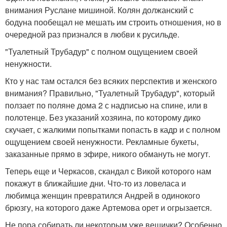
внимания Руслане мишиной. Колян должанский с
бодуна пообещал не мешать им строить отношения, но в
очередной раз признался в любви к русильде.
"Туалетный Трубадур" с полном ощущением своей
ненужности.
Кто у нас там остался без всяких перспектив и женского
внимания? Правильно, "Туалетный Трубадур", который
ползает по поляне дома 2 с надписью на спине, или в
полотенце. Без указаний хозяина, по которому дико
скучает, с жалкими попытками попасть в кадр и с полном
ощущением своей ненужности. Рекламные букеты,
заказанные прямо в эфире, никого обмануть не могут.
Теперь еще и Черкасов, скандал с Викой которого нам
покажут в ближайшие дни. Что-то из ловеласа и
любимца женщин превратился Андрей в одинокого
брюзгу, на которого даже Артемова орет и огрызается.
Не пора собирать ли некоторым уже вещички? Особенно